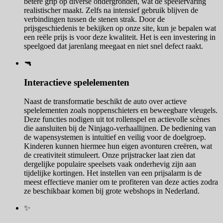
betere grip op diverse ondergronden, wat de speelervaring
realistischer maakt. Zelfs na intensief gebruik blijven de
verbindingen tussen de stenen strak. Door de
prijsgeschiedenis te bekijken op onze site, kun je bepalen wat
een reële prijs is voor deze kwaliteit. Het is een investering in
speelgoed dat jarenlang meegaat en niet snel defect raakt.
🔫
Interactieve spelelementen
Naast de transformatie beschikt de auto over actieve
spelelementen zoals noppenschieters en beweegbare vleugels.
Deze functies nodigen uit tot rollenspel en actievolle scènes
die aansluiten bij de Ninjago-verhaallijnen. De bediening van
de wapensystemen is intuïtief en veilig voor de doelgroep.
Kinderen kunnen hiermee hun eigen avonturen creëren, wat
de creativiteit stimuleert. Onze prijstracker laat zien dat
dergelijke populaire speelsets vaak onderhevig zijn aan
tijdelijke kortingen. Het instellen van een prijsalarm is de
meest effectieve manier om te profiteren van deze acties zodra
ze beschikbaar komen bij grote webshops in Nederland.
✨