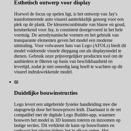
Esthetisch ontwerp voor display
Hoewel de focus op spelen ligt, is het ontwerp van Jay's
transformerende auto visueel aantrekkelijk genoeg voor een
plek op de plank. De kleurencombinatie van blauw en goud,
kenmerkend voor Jay, is consistent doorgevoerd in het hele
voertuig. De aerodynamische vormen en het gebruik van
transparante elementen geven het model een moderne
uitstraling. Voor volwassen fans van Lego (AFOLs) biedt dit
model voldoende visuele diepgang om als displaymodel te
dienen. Gebruik onze prijsvergelijker producten tool om de
aanbieders te filteren op basis van beschikbaarheid en
levertijd, zodat je niet onnodig lang hoeft te wachten op dit
visueel indrukwekkende model.
📖
Duidelijke bouwinstructies
Lego levert een uitgebreide fysieke handleiding mee die
stapsgewijs door het bouwproces leidt. Daarnaast is de set
compatibel met de digitale Lego Builder-app, waarmee
bouwers het model in 3D kunnen roteren en inzoomen op
lastige secties. Dit verkleint de kans op bouwfouten en
verhoogt het plezier tijdens het in elkaar zetten. Het