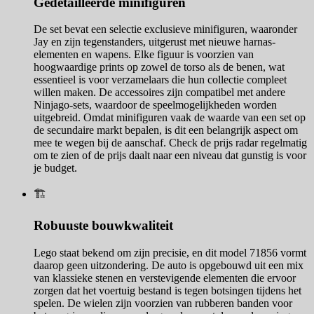
Gedetailleerde minifiguren
De set bevat een selectie exclusieve minifiguren, waaronder
Jay en zijn tegenstanders, uitgerust met nieuwe harnas-
elementen en wapens. Elke figuur is voorzien van
hoogwaardige prints op zowel de torso als de benen, wat
essentieel is voor verzamelaars die hun collectie compleet
willen maken. De accessoires zijn compatibel met andere
Ninjago-sets, waardoor de speelmogelijkheden worden
uitgebreid. Omdat minifiguren vaak de waarde van een set op
de secundaire markt bepalen, is dit een belangrijk aspect om
mee te wegen bij de aanschaf. Check de prijs radar regelmatig
om te zien of de prijs daalt naar een niveau dat gunstig is voor
je budget.
🏗️
Robuuste bouwkwaliteit
Lego staat bekend om zijn precisie, en dit model 71856 vormt
daarop geen uitzondering. De auto is opgebouwd uit een mix
van klassieke stenen en verstevigende elementen die ervoor
zorgen dat het voertuig bestand is tegen botsingen tijdens het
spelen. De wielen zijn voorzien van rubberen banden voor