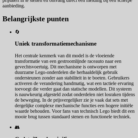
prijsalert in te stellen en ontvang direct een melding bij een scherpe
aanbieding.
Belangrijkste punten
🔄
Uniek transformatiemechanisme
Het centrale kenmerk van dit model is de vloeiende
transformatie van een gestroomlijnde raceauto naar een
gevechtsvoertuig. Dit mechanisme is ontworpen met
duurzame Lego-onderdelen die herhaaldelijk gebruik
ondersteunen zonder aan stabiliteit in te boeten. Gebruikers
activeren de verandering handmatig, wat een tactiele ervaring
toevoegt die verder gaat dan statische modellen. Dit systeem
is nauwkeurig afgesteld zodat onderdelen niet losraken tijdens
de beweging. In de prijsvergelijker zie je vaak dat sets met
dergelijke complexe mechanische functies een hogere initiële
waarde behouden. Voor fans van technisch Lego biedt dit een
mooie brug tussen standaard stenen en functionele techniek.
👥