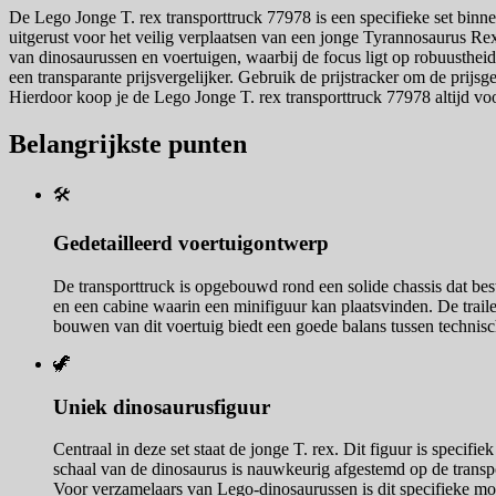
De Lego Jonge T. rex transporttruck 77978 is een specifieke set binne
uitgerust voor het veilig verplaatsen van een jonge Tyrannosaurus Re
van dinosaurussen en voertuigen, waarbij de focus ligt op robuusthei
een transparante prijsvergelijker. Gebruik de prijstracker om de prijsg
Hierdoor koop je de Lego Jonge T. rex transporttruck 77978 altijd vo
Belangrijkste punten
🛠️
Gedetailleerd voertuigontwerp
De transporttruck is opgebouwd rond een solide chassis dat best
en een cabine waarin een minifiguur kan plaatsvinden. De trail
bouwen van dit voertuig biedt een goede balans tussen technisc
🦖
Uniek dinosaurusfiguur
Centraal in deze set staat de jonge T. rex. Dit figuur is spec
schaal van de dinosaurus is nauwkeurig afgestemd op de transpo
Voor verzamelaars van Lego-dinosaurussen is dit specifieke mod