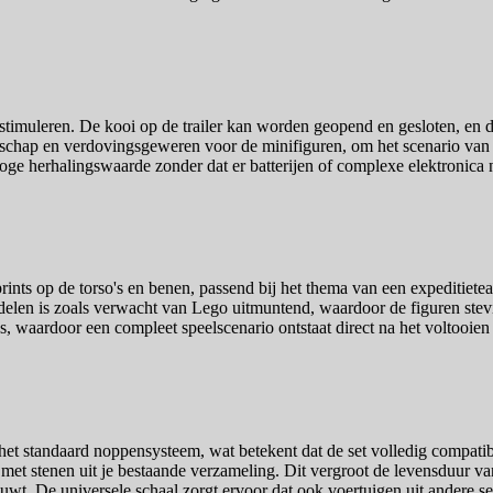
t stimuleren. De kooi op de trailer kan worden geopend en gesloten, en 
schap en verdovingsgeweren voor de minifiguren, om het scenario van e
oge herhalingswaarde zonder dat er batterijen of complexe elektronica n
rints op de torso's en benen, passend bij het thema van een expeditiete
elen is zoals verwacht van Lego uitmuntend, waardoor de figuren stevi
, waardoor een compleet speelscenario ontstaat direct na het voltooie
et standaard noppensysteem, wat betekent dat de set volledig compatibe
met stenen uit je bestaande verzameling. Dit vergroot de levensduur va
wt. De universele schaal zorgt ervoor dat ook voertuigen uit andere sets