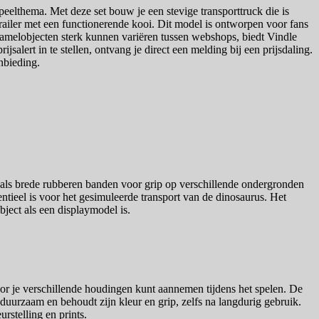
peelthema. Met deze set bouw je een stevige transporttruck die is
railer met een functionerende kooi. Dit model is ontworpen voor fans
rzamelobjecten sterk kunnen variëren tussen webshops, biedt Vindle
salert in te stellen, ontvang je direct een melding bij een prijsdaling.
nbieding.
 zoals brede rubberen banden voor grip op verschillende ondergronden
ntieel is voor het gesimuleerde transport van de dinosaurus. Het
ject als een displaymodel is.
oor je verschillende houdingen kunt aannemen tijdens het spelen. De
duurzaam en behoudt zijn kleur en grip, zelfs na langdurig gebruik.
stelling en prints.