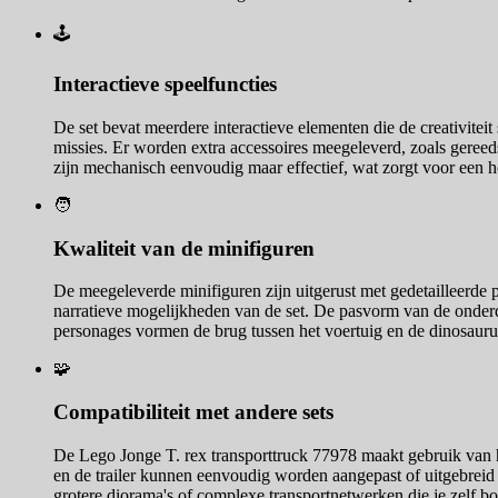
🕹️
Interactieve speelfuncties
De set bevat meerdere interactieve elementen die de creativitei
missies. Er worden extra accessoires meegeleverd, zoals gereed
zijn mechanisch eenvoudig maar effectief, wat zorgt voor een h
🧑
Kwaliteit van de minifiguren
De meegeleverde minifiguren zijn uitgerust met gedetailleerde p
narratieve mogelijkheden van de set. De pasvorm van de onderd
personages vormen de brug tussen het voertuig en de dinosaurus
🧩
Compatibiliteit met andere sets
De Lego Jonge T. rex transporttruck 77978 maakt gebruik van h
en de trailer kunnen eenvoudig worden aangepast of uitgebreid 
grotere diorama's of complexe transportnetwerken die je zelf bou