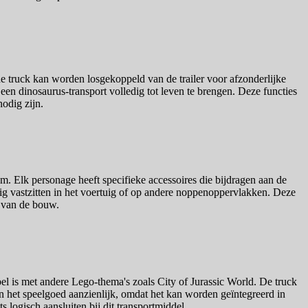
de truck kan worden losgekoppeld van de trailer voor afzonderlijke
en dinosaurus-transport volledig tot leven te brengen. Deze functies
odig zijn.
am. Elk personage heeft specifieke accessoires die bijdragen aan de
g vastzitten in het voertuig of op andere noppenoppervlakken. Deze
n van de bouw.
l is met andere Lego-thema's zoals City of Jurassic World. De truck
n het speelgoed aanzienlijk, omdat het kan worden geïntegreerd in
 logisch aansluiten bij dit transportmiddel.