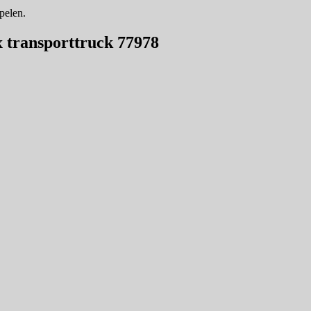
spelen.
x transporttruck 77978