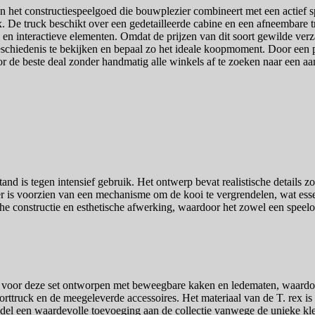
n het constructiespeelgoed die bouwplezier combineert met een actief s
x. De truck beschikt over een gedetailleerde cabine en een afneembare t
d en interactieve elementen. Omdat de prijzen van dit soort gewilde ve
eschiedenis te bekijken en bepaal zo het ideale koopmoment. Door een prij
or de beste deal zonder handmatig alle winkels af te zoeken naar een aa
and is tegen intensief gebruik. Het ontwerp bevat realistische details
er is voorzien van een mechanisme om de kooi te vergrendelen, wat esse
he constructie en esthetische afwerking, waardoor het zowel een speelob
ifiek voor deze set ontworpen met beweegbare kaken en ledematen, waard
rttruck en de meegeleverde accessoires. Het materiaal van de T. rex is 
el een waardevolle toevoeging aan de collectie vanwege de unieke kleur