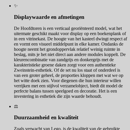
✨
Displaywaarde en afmetingen
De Hoofdtoren is een verticaal georiënteerd model, wat het
uitermate geschikt maakt voor display op een boekenplank of
in een vitrinekast. De hoogte van het kasteel dwingt respect af
en vormt een visueel middelpunt in elke kamer. Ondanks de
hoogte neemt het grondoppervlak relatief weinig ruimte in
beslag, mits je het niet direct aan andere modules koppelt. De
kleurencombinatie van zandgrijs en donkergrijs met de
karakteristieke groene daken zorgt voor een authentieke
Zweinstein-esthetiek. Of de set nu los staat of onderdeel is
van een groter geheel, de proporties kloppen met wat we op
het witte doek zien. Voor diegenen die hun interieur willen
verrijken met een stijlvol verzamelobject, biedt dit model de
perfecte balans tussen speelgoed en decoratie. Het is een
investering in esthetiek die zijn waarde behoudt.
⚖️
Duurzaamheid en kwaliteit
Zoals verwacht van Lego, is de kwaliteit van de gebruikte