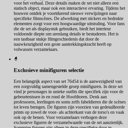
voor het verhaal. Deze details maken de set niet alleen een
statisch object, maar ook een interactieve ervaring. Tijdens het
bouwen ontdek je voortdurend nieuwe verwijzingen naar
specifieke filmscènes. De afwerking met stickers en bedrukte
elementen zorgt voor een hoogwaardige uitstraling. Voor fans
die de set als displaystuk gebruiken, biedt het interieur
voldoende diepte om urenlang details te bestuderen. Het is
een tastbaar stukje filmgeschiedenis dat door de
nauwkeurigheid een grote aantrekkingskracht heeft op
volwassen verzamelaars.
🧙‍
Exclusieve minifiguren selectie
Een belangrijk aspect van set 76454 is de aanwezigheid van
een zorgvuldig samengestelde groep minifiguren. In deze set
vind je personages in unieke outfits die specifiek zijn voor de
gebeurtenissen in en rond de Hoofdtoren. Denk aan
professoren, leerlingen en soms zelfs fabeldieren die de scènes
tot leven brengen. De figuren zijn voorzien van gedetailleerde
prints op zowel de voor- als achterkant van de torso's en vaak
ook op de benen. Voor verzamelaars verhogen deze
exclusieve figuren de verzamelwaarde van de set aanzienlijk.
Sommige figuren zijn alleen in deze specifieke doos te