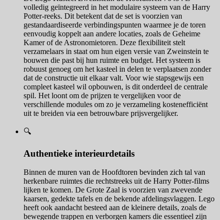
volledig geïntegreerd in het modulaire systeem van de Harry
Potter-reeks. Dit betekent dat de set is voorzien van
gestandaardiseerde verbindingspunten waarmee je de toren
eenvoudig koppelt aan andere locaties, zoals de Geheime
Kamer of de Astronomietoren. Deze flexibiliteit stelt
verzamelaars in staat om hun eigen versie van Zweinstein te
bouwen die past bij hun ruimte en budget. Het systeem is
robuust genoeg om het kasteel in delen te verplaatsen zonder
dat de constructie uit elkaar valt. Voor wie stapsgewijs een
compleet kasteel wil opbouwen, is dit onderdeel de centrale
spil. Het loont om de prijzen te vergelijken voor de
verschillende modules om zo je verzameling kostenefficiënt
uit te breiden via een betrouwbare prijsvergelijker.
🔍
Authentieke interieurdetails
Binnen de muren van de Hoofdtoren bevinden zich tal van
herkenbare ruimtes die rechtstreeks uit de Harry Potter-films
lijken te komen. De Grote Zaal is voorzien van zwevende
kaarsen, gedekte tafels en de bekende afdelingsvlaggen. Lego
heeft ook aandacht besteed aan de kleinere details, zoals de
bewegende trappen en verborgen kamers die essentieel zijn