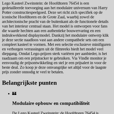
Lego Kasteel Zweinstein: de Hoofdtoren 76454 is een
gedetailleerde toevoeging aan het modulaire universum van Harry
Potter constructiespeelgoed. Deze set richt zich specifiek op de
iconische Hoofdtoren en de Grote Zaal, waarbij zowel de
architectonische pracht van de buitenkant als de functionele details
van het interieur centraal staan. Het model is ontworpen voor fans
die waarde hechten aan een authentieke bouwervaring en een
indrukwekkend displaymodel. Dankzij het modulaire ontwerp klik
je deze sectie naadloos vast aan andere compatibele sets om een
compleet kasteel te vormen. Met een selectie exclusieve minifiguren
en verborgen verrassingen uit de filmreeks biedt het model veel
diepgang. Omdat Lego-prijzen sterk variëren per aanbieder, is het
raadzaam om een prijstracker te gebruiken. Via Vindle monitor je
eenvoudig de prijsontwikkeling en stel je een prijsalert in voor de
beste deal. Zo koop je deze omvangrijke set altijd voor de laagste
prijs zonder onnodig te veel te betalen.
Belangrijkste punten
🏰
Modulaire opbouw en compatibiliteit
De Lego Kasteel Zweinstein: de Hoofdtoren 76454 is