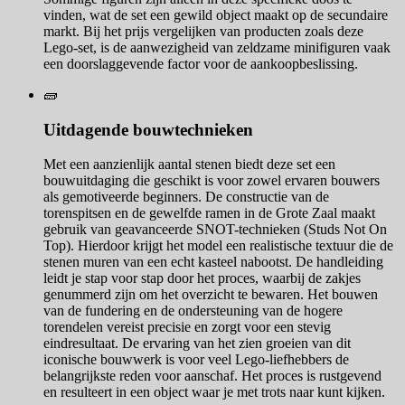
vinden, wat de set een gewild object maakt op de secundaire
markt. Bij het prijs vergelijken van producten zoals deze
Lego-set, is de aanwezigheid van zeldzame minifiguren vaak
een doorslaggevende factor voor de aankoopbeslissing.
🧱
Uitdagende bouwtechnieken
Met een aanzienlijk aantal stenen biedt deze set een
bouwuitdaging die geschikt is voor zowel ervaren bouwers
als gemotiveerde beginners. De constructie van de
torenspitsen en de gewelfde ramen in de Grote Zaal maakt
gebruik van geavanceerde SNOT-technieken (Studs Not On
Top). Hierdoor krijgt het model een realistische textuur die de
stenen muren van een echt kasteel nabootst. De handleiding
leidt je stap voor stap door het proces, waarbij de zakjes
genummerd zijn om het overzicht te bewaren. Het bouwen
van de fundering en de ondersteuning van de hogere
torendelen vereist precisie en zorgt voor een stevig
eindresultaat. De ervaring van het zien groeien van dit
iconische bouwwerk is voor veel Lego-liefhebbers de
belangrijkste reden voor aanschaf. Het proces is rustgevend
en resulteert in een object waar je met trots naar kunt kijken.