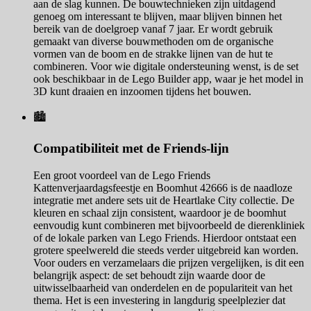
aan de slag kunnen. De bouwtechnieken zijn uitdagend
genoeg om interessant te blijven, maar blijven binnen het
bereik van de doelgroep vanaf 7 jaar. Er wordt gebruik
gemaakt van diverse bouwmethoden om de organische
vormen van de boom en de strakke lijnen van de hut te
combineren. Voor wie digitale ondersteuning wenst, is de set
ook beschikbaar in de Lego Builder app, waar je het model in
3D kunt draaien en inzoomen tijdens het bouwen.
🏙️
Compatibiliteit met de Friends-lijn
Een groot voordeel van de Lego Friends
Kattenverjaardagsfeestje en Boomhut 42666 is de naadloze
integratie met andere sets uit de Heartlake City collectie. De
kleuren en schaal zijn consistent, waardoor je de boomhut
eenvoudig kunt combineren met bijvoorbeeld de dierenkliniek
of de lokale parken van Lego Friends. Hierdoor ontstaat een
grotere speelwereld die steeds verder uitgebreid kan worden.
Voor ouders en verzamelaars die prijzen vergelijken, is dit een
belangrijk aspect: de set behoudt zijn waarde door de
uitwisselbaarheid van onderdelen en de populariteit van het
thema. Het is een investering in langdurig speelplezier dat