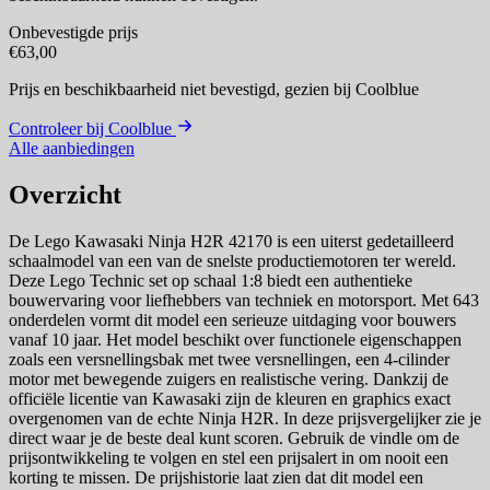
Onbevestigde prijs
€63,00
Prijs en beschikbaarheid niet bevestigd,
gezien bij Coolblue
Controleer bij Coolblue
Alle aanbiedingen
Overzicht
De Lego Kawasaki Ninja H2R 42170 is een uiterst gedetailleerd
schaalmodel van een van de snelste productiemotoren ter wereld.
Deze Lego Technic set op schaal 1:8 biedt een authentieke
bouwervaring voor liefhebbers van techniek en motorsport. Met 643
onderdelen vormt dit model een serieuze uitdaging voor bouwers
vanaf 10 jaar. Het model beschikt over functionele eigenschappen
zoals een versnellingsbak met twee versnellingen, een 4-cilinder
motor met bewegende zuigers en realistische vering. Dankzij de
officiële licentie van Kawasaki zijn de kleuren en graphics exact
overgenomen van de echte Ninja H2R. In deze prijsvergelijker zie je
direct waar je de beste deal kunt scoren. Gebruik de vindle om de
prijsontwikkeling te volgen en stel een prijsalert in om nooit een
korting te missen. De prijshistorie laat zien dat dit model een