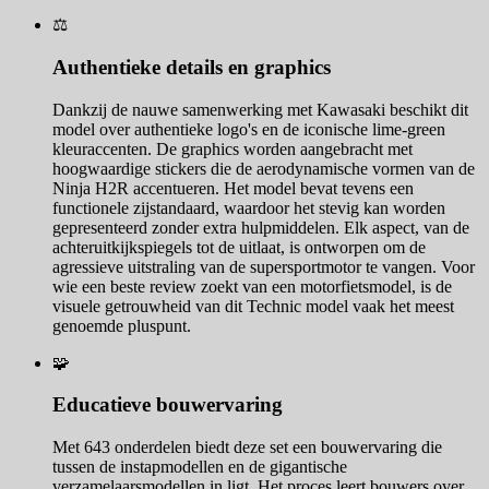
⚖️
Authentieke details en graphics
Dankzij de nauwe samenwerking met Kawasaki beschikt dit
model over authentieke logo's en de iconische lime-green
kleuraccenten. De graphics worden aangebracht met
hoogwaardige stickers die de aerodynamische vormen van de
Ninja H2R accentueren. Het model bevat tevens een
functionele zijstandaard, waardoor het stevig kan worden
gepresenteerd zonder extra hulpmiddelen. Elk aspect, van de
achteruitkijkspiegels tot de uitlaat, is ontworpen om de
agressieve uitstraling van de supersportmotor te vangen. Voor
wie een beste review zoekt van een motorfietsmodel, is de
visuele getrouwheid van dit Technic model vaak het meest
genoemde pluspunt.
🧩
Educatieve bouwervaring
Met 643 onderdelen biedt deze set een bouwervaring die
tussen de instapmodellen en de gigantische
verzamelaarsmodellen in ligt. Het proces leert bouwers over