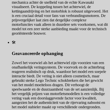
mechanica achter de snelheid van de echte Kawasaki
visualiseert. De koppeling tussen het achterwiel, de
kettingaandrijving en het motorblok is robuust uitgevoerd. Het
is een cruciaal detail voor fans van verbrandingsmotoren. De
prijsvergelijker laat zien dat dergelijke complexe
motorfuncties vaak alleen in duurdere sets voorkomen, wat dit
model tot een zeer sterke aanbieding maakt voor de technisch
georiënteerde bouwer.
🛠️
Geavanceerde ophanging
Zowel het voorwiel als het achterwiel zijn voorzien van een
onafhankelijk veringsysteem. De voorvork en de achterbrug
reageren realistisch op druk, waardoor het model een soepele
interactie biedt. De vering is niet alleen cosmetisch, maar
gebruikt sterke Lego Technic schokbrekers die het gewicht
van het model moeiteloos dragen. Dit verhoogt de
speelwaarde en de duurzaamheid van de set aanzienlijk. Bij
het vergelijk prijzen van motorfietsmodellen is een volledige
vering vaak een doorslaggevende factor voor kwaliteit,
aangezien het de authenticiteit van de rijervaring nabootst en
het model stabieler maakt op verschillende ondergronden.