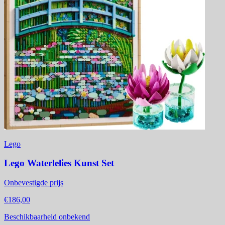
Lego
Lego Waterlelies Kunst Set
Onbevestigde prijs
€186,00
Beschikbaarheid onbekend