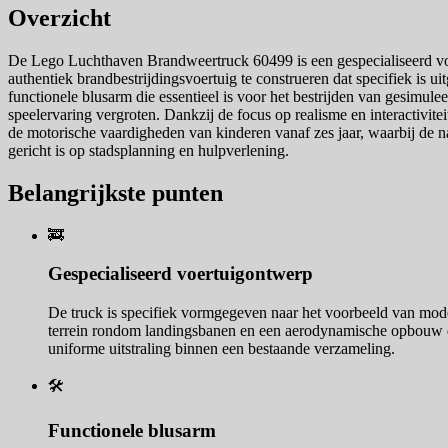
Overzicht
De Lego Luchthaven Brandweertruck 60499 is een gespecialiseerd voer
authentiek brandbestrijdingsvoertuig te construeren dat specifiek is u
functionele blusarm die essentieel is voor het bestrijden van gesimule
speelervaring vergroten. Dankzij de focus op realisme en interactivit
de motorische vaardigheden van kinderen vanaf zes jaar, waarbij de nad
gericht is op stadsplanning en hulpverlening.
Belangrijkste punten
🚒
Gespecialiseerd voertuigontwerp
De truck is specifiek vormgegeven naar het voorbeeld van moder
terrein rondom landingsbanen en een aerodynamische opbouw di
uniforme uitstraling binnen een bestaande verzameling.
🛠️
Functionele blusarm