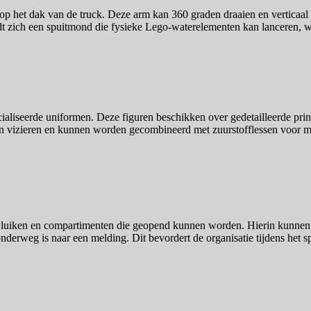
 op het dak van de truck. Deze arm kan 360 graden draaien en verticaa
t zich een spuitmond die fysieke Lego-waterelementen kan lanceren, wat 
ialiseerde uniformen. Deze figuren beschikken over gedetailleerde prints
 vizieren en kunnen worden gecombineerd met zuurstofflessen voor miss
 luiken en compartimenten die geopend kunnen worden. Hierin kunnen d
derweg is naar een melding. Dit bevordert de organisatie tijdens het s