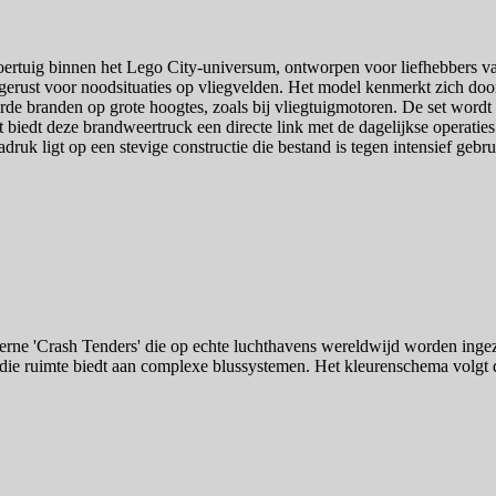
tuig binnen het Lego City-universum, ontworpen voor liefhebbers van 
itgerust voor noodsituaties op vliegvelden. Het model kenmerkt zich doo
erde branden op grote hoogtes, zoals bij vliegtuigmotoren. De set wordt
eit biedt deze brandweertruck een directe link met de dagelijkse operati
ruk ligt op een stevige constructie die bestand is tegen intensief gebru
ne 'Crash Tenders' die op echte luchthavens wereldwijd worden ingezet.
e ruimte biedt aan complexe blussystemen. Het kleurenschema volgt d