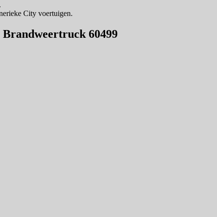
.
nerieke City voertuigen.
n Brandweertruck 60499