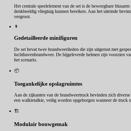
Het centrale speelelement van de set is de beweegbare blusarm
denkbeeldig vliegtuig kunnen bereiken. Aan het uiteinde bevind
vergroot.
👨‍
Gedetailleerde minifiguren
De set bevat twee brandweerlieden die zijn uitgerust met gespec
luchthavenbrandweer. De bijgeleverde helmen zijn voorzien van
het scenario.
📦
Toegankelijke opslagruimtes
Aan de zijkanten van de brandweertruck bevinden zich diverse
een walkietalkie, veilig worden opgeborgen wanneer de truck on
🏗️
Modulair bouwgemak