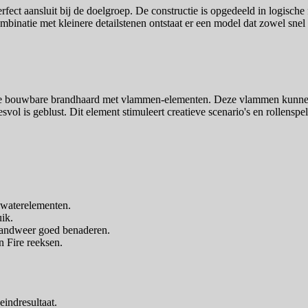
fect aansluit bij de doelgroep. De constructie is opgedeeld in logische
mbinatie met kleinere detailstenen ontstaat er een model dat zowel snel
ine bouwbare brandhaard met vlammen-elementen. Deze vlammen kunnen
vol is geblust. Dit element stimuleert creatieve scenario's en rollenspel
 waterelementen.
uik.
brandweer goed benaderen.
n Fire reeksen.
eindresultaat.