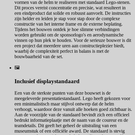
vormen van de helm te realiseren met standaard Lego-stenen.
Dit proces vereist concentratie en precisie, wat resulteert in
een eindproduct dat solide en robuust aanvoelt. De instructies
zijn helder en leiden je stap voor stap door de complexe
constructie van het interne frame en de externe beplating.
Tijdens het bouwen ontdek je hoe slimme verbindingen
worden gebruikt om de sponsorlogo's en aerodynamische
vinnen op hun plek te houden. Voor de serieuze bouwer is dit
een project dat meerdere uren aan constructieplezier biedt,
waarbij de complexiteit perfect in balans is met de
bouwbaarheid van de set.
🖼️
Inclusief displaystandaard
Een van de sterkste punten van deze bouwset is de
meegeleverde presentatiestandaard. Lego heeft gekozen voor
een minimalistisch maar stijlvol ontwerp dat de helm
verhoogt, waardoor deze vanuit alle hoeken goed zichtbaar is.
Aan de voorzijde van de standaard bevindt zich een officieel
bedrukt informatieplaatje met de naam van de coureur en de
teamdetails. Dit geeft het geheel de uitstraling van een
museumstuk of een officiële award. De standaard is stevig