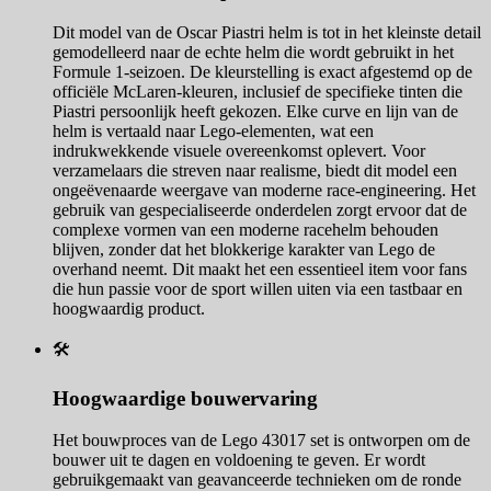
Dit model van de Oscar Piastri helm is tot in het kleinste detail
gemodelleerd naar de echte helm die wordt gebruikt in het
Formule 1-seizoen. De kleurstelling is exact afgestemd op de
officiële McLaren-kleuren, inclusief de specifieke tinten die
Piastri persoonlijk heeft gekozen. Elke curve en lijn van de
helm is vertaald naar Lego-elementen, wat een
indrukwekkende visuele overeenkomst oplevert. Voor
verzamelaars die streven naar realisme, biedt dit model een
ongeëvenaarde weergave van moderne race-engineering. Het
gebruik van gespecialiseerde onderdelen zorgt ervoor dat de
complexe vormen van een moderne racehelm behouden
blijven, zonder dat het blokkerige karakter van Lego de
overhand neemt. Dit maakt het een essentieel item voor fans
die hun passie voor de sport willen uiten via een tastbaar en
hoogwaardig product.
🛠️
Hoogwaardige bouwervaring
Het bouwproces van de Lego 43017 set is ontworpen om de
bouwer uit te dagen en voldoening te geven. Er wordt
gebruikgemaakt van geavanceerde technieken om de ronde