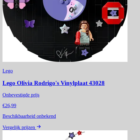
Lego
Lego Olivia Rodrigo's Vinylplaat 43028
Onbevestigde prijs
€26,99
Beschikbaarheid onbekend
Vergelijk prijzen