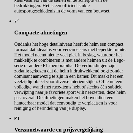
kleurvastheid van de stenen en de scherpte van de
bedrukkingen. Het is een officieel stukje
autosportgeschiedenis in de vorm van een bouwset.
📏
Compacte afmetingen
Ondanks het hoge detailniveau heeft de helm een compact
formaat dat ideaal is voor verzamelaars met beperkte ruimte.
Het model neemt niet te veel plek in beslag, waardoor het
makkelijk te combineren is met andere helmen uit de Lego-
serie of andere F1-memorabilia. De verhoudingen zijn
zodanig gekozen dat de helm indrukwekkend oogt zonder
dominant aanwezig te zijn in een kamer. Dit maakt het een
veelzijdig object voor diverse interieurstijlen. Of je nu een
volledige wand met race-items hebt of slechts één subtiele
verwijzing naar je favoriete sport wilt neerzetten, deze helm
past overal. De afmetingen maken het bovendien een
hanteerbaar model dat eenvoudig te verplaatsen is voor
reiniging of herindeling van je display.
💶
Verzamelwaarde en prijsvergelijking