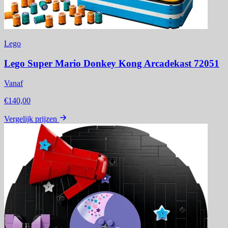
Lego
Lego Super Mario Donkey Kong Arcadekast 72051
Vanaf
€140,00
Vergelijk prijzen