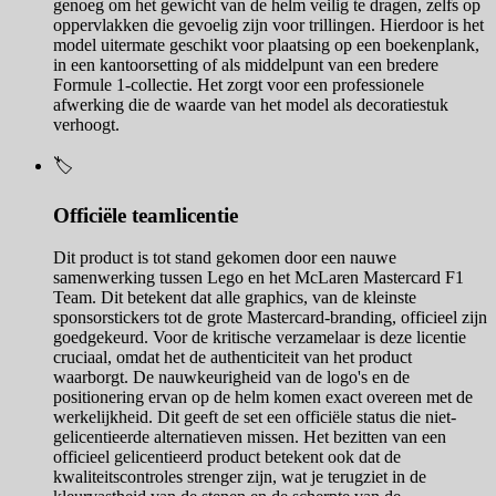
genoeg om het gewicht van de helm veilig te dragen, zelfs op
oppervlakken die gevoelig zijn voor trillingen. Hierdoor is het
model uitermate geschikt voor plaatsing op een boekenplank,
in een kantoorsetting of als middelpunt van een bredere
Formule 1-collectie. Het zorgt voor een professionele
afwerking die de waarde van het model als decoratiestuk
verhoogt.
🏷️
Officiële teamlicentie
Dit product is tot stand gekomen door een nauwe
samenwerking tussen Lego en het McLaren Mastercard F1
Team. Dit betekent dat alle graphics, van de kleinste
sponsorstickers tot de grote Mastercard-branding, officieel zijn
goedgekeurd. Voor de kritische verzamelaar is deze licentie
cruciaal, omdat het de authenticiteit van het product
waarborgt. De nauwkeurigheid van de logo's en de
positionering ervan op de helm komen exact overeen met de
werkelijkheid. Dit geeft de set een officiële status die niet-
gelicentieerde alternatieven missen. Het bezitten van een
officieel gelicentieerd product betekent ook dat de
kwaliteitscontroles strenger zijn, wat je terugziet in de