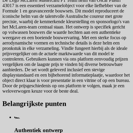
De Lego McLaren Mastercard F1 Team helm van Oscar Piastri
43017 is een essentieel verzamelobject voor elke liefhebber van de
Formule 1 en geavanceerde bouwsets. Dit model reproduceert de
iconische helm van de talentvolle Australische coureur met grote
precisie, waarbij de kenmerkende kleurstelling en sponsorlogo's van
het McLaren-team centraal staan. Het ontwerp is specifiek gericht
op volwassen bouwers die waarde hechten aan een authentieke
weergave en een boeiende bouwervaring. Met een sterke focus op
aerodynamische vormen en technische details is deze helm een
pronkstuk in elke verzameling. Vindle fungeert hierbij als de ideale
prijsvergelijker om de actuele marktwaarde van dit model te
controleren. Gebruikers kunnen via ons platform eenvoudig prijzen
vergelijken om de laagste prijs te vinden bij diverse betrouwbare
aanbieders. De set wordt geleverd inclusief een stevige
displaystandaard en een bijbehorend informatieplaatje, waardoor het
object direct klaar is voor presentatie in een vitrine of op een bureau.
Door de prijsgeschiedenis op ons platform te volgen, maak je een
weloverwogen keuze voor de beste deal.
Belangrijkste punten
🏎️
Authentiek ontwerp