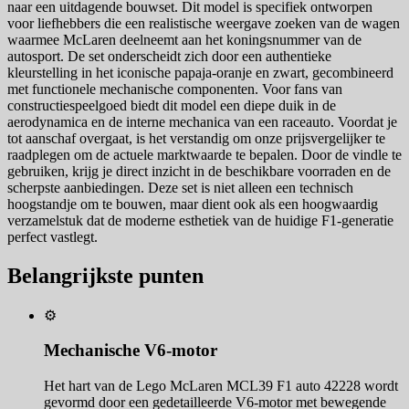
naar een uitdagende bouwset. Dit model is specifiek ontworpen
voor liefhebbers die een realistische weergave zoeken van de wagen
waarmee McLaren deelneemt aan het koningsnummer van de
autosport. De set onderscheidt zich door een authentieke
kleurstelling in het iconische papaja-oranje en zwart, gecombineerd
met functionele mechanische componenten. Voor fans van
constructiespeelgoed biedt dit model een diepe duik in de
aerodynamica en de interne mechanica van een raceauto. Voordat je
tot aanschaf overgaat, is het verstandig om onze prijsvergelijker te
raadplegen om de actuele marktwaarde te bepalen. Door de vindle te
gebruiken, krijg je direct inzicht in de beschikbare voorraden en de
scherpste aanbiedingen. Deze set is niet alleen een technisch
hoogstandje om te bouwen, maar dient ook als een hoogwaardig
verzamelstuk dat de moderne esthetiek van de huidige F1-generatie
perfect vastlegt.
Belangrijkste punten
⚙️
Mechanische V6-motor
Het hart van de Lego McLaren MCL39 F1 auto 42228 wordt
gevormd door een gedetailleerde V6-motor met bewegende