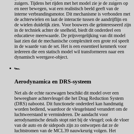
zuigers. Tijdens het rijden met het model zie je de zuigers op
en neer bewegen, wat een realistisch beeld geeft van de
interne verbrandingsmotor. Dit mechanisme is verbonden met
de achterwielen en laat de interactie tussen de aandrijflijn en
de wielen duidelijk zien. Voor bouwers die geïnteresseerd zijn
in de techniek achter de snelheid, biedt dit onderdeel een
educatieve meerwaarde. De prijsvergelijking van dit model
laat zien dat de mechanische complexiteit een grote rol speelt
in de waarde van de set. Het is een essentieel kenmerk voor
iedereen die een statisch model wil transformeren naar een
dynamisch weergave-object.
🏎️
Aerodynamica en DRS-systeem
Net als de echte racewagen beschikt dit model over een
beweegbare achtervleugel die het Drag Reduction System
(DRS) nabootst. Dit functionele onderdeel kan handmatig
worden bediend, waardoor de vleugelstand verandert om de
luchtweerstand te verminderen. De aandacht voor
aerodynamische details stopt niet bij de vleugel; ook de vloer
van de auto en de sidepods zijn zo ontworpen dat ze de
luchtstromen van de MCL39 nauwkeurig volgen. Het