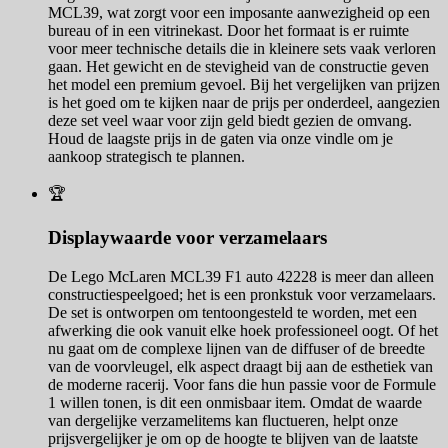
MCL39, wat zorgt voor een imposante aanwezigheid op een
bureau of in een vitrinekast. Door het formaat is er ruimte
voor meer technische details die in kleinere sets vaak verloren
gaan. Het gewicht en de stevigheid van de constructie geven
het model een premium gevoel. Bij het vergelijken van prijzen
is het goed om te kijken naar de prijs per onderdeel, aangezien
deze set veel waar voor zijn geld biedt gezien de omvang.
Houd de laagste prijs in de gaten via onze vindle om je
aankoop strategisch te plannen.
🏆
Displaywaarde voor verzamelaars
De Lego McLaren MCL39 F1 auto 42228 is meer dan alleen
constructiespeelgoed; het is een pronkstuk voor verzamelaars.
De set is ontworpen om tentoongesteld te worden, met een
afwerking die ook vanuit elke hoek professioneel oogt. Of het
nu gaat om de complexe lijnen van de diffuser of de breedte
van de voorvleugel, elk aspect draagt bij aan de esthetiek van
de moderne racerij. Voor fans die hun passie voor de Formule
1 willen tonen, is dit een onmisbaar item. Omdat de waarde
van dergelijke verzamelitems kan fluctueren, helpt onze
prijsvergelijker je om op de hoogte te blijven van de laatste