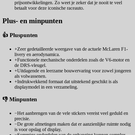
prijsontwikkelingen. Zo weet je zeker dat je nooit te veel
betaalt voor deze iconische raceauto.
Plus- en minpunten
👍 Pluspunten
+
Zeer gedetailleerde weergave van de actuele McLaren F1-
livery en aerodynamica.
+
Functionele mechanische onderdelen zoals de V6-motor en
de DRS-vleugel.
+
Uitdagende en leerzame bouwervaring voor zowel jongeren
als volwassenen.
+
Indrukwekkend formaat dat uitstekend geschikt is als
displaymodel in een verzameling.
👎 Minpunten
−
Het aanbrengen van de vele stickers vereist veel geduld en
precisie.
−
De grote afmetingen maken dat er aanzienlijke ruimte nodig
is voor opslag of display.
−
Sommige onderdelen van de ophanging kunnen complex