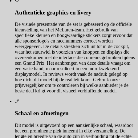
🎨
Authentieke graphics en livery
De visuele presentatie van de set is gebaseerd op de officiële
kleurstelling van het McLaren-team. Het gebruik van
specifieke kleuren en hoogwaardige stickers zorgt ervoor dat
alle sponsorlogo's en racenummers correct worden
weergegeven. De details strekken zich uit tot in de cockpit,
waar het stuurwiel is voorzien van knoppen en displays die
overeenkomen met de interface die coureurs gebruiken tijdens
een Grand Prix. Het aanbrengen van deze details vraagt om
een vaste hand, maar resulteert in een indrukwekkend
displaymodel. In reviews wordt vaak de nadruk gelegd op
hoe dicht dit model bij de realiteit komt. Gebruik onze
prijsvergelijker om te controleren bij welke aanbieder je de
beste deal krijgt voor dit visueel verbluffende model.
📏
Schaal en afmetingen
Dit model is uitgevoerd op een aanzienlijke schaal, waardoor
het een prominente plek inneemt in elke verzameling. De
lengte en breedte van de auto zijn in verhouding tot de echte