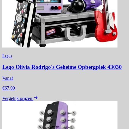
Lego
Lego Olivia Rodrigo's Geheime Opbergplek 43030
Vanaf
€67,00
Vergelijk prijzen