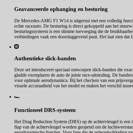
Geavanceerde ophanging en besturing
De Mercedes-AMG F1 W14 is uitgerust met een volledig function
echte raceauto. De besturing is direct gekoppeld aan het stuu
besturingssysteem is een slimme toevoeging die de bruikbaarhe
verbindingen vaak een doorslaggevend punt. Het laat zien dat 
🛞
Authentieke slick-banden
Deze set introduceert speciaal ontworpen slick-banden die exact
gladde exemplaren de auto de juiste race-uitstraling. De ban
voor optimale aerodynamica. Bij het checken van een prijsverge
visuele accuraatheid van het model en maken het verschil tuss
🏎️
Functioneel DRS-systeem
Het Drag Reduction System (DRS) op de achtervleugel is een i
flap van de achtervleugel worden geopend om de luchtweerstand
aerodynamische functies. Voor fans die de prijsontwikkeling v