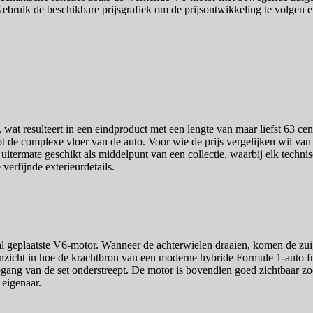
ebruik de beschikbare prijsgrafiek om de prijsontwikkeling te volgen 
wat resulteert in een eindproduct met een lengte van maar liefst 63 ce
ot de complexe vloer van de auto. Voor wie de prijs vergelijken wil van
uitermate geschikt als middelpunt van een collectie, waarbij elk techn
verfijnde exterieurdetails.
aal geplaatste V6-motor. Wanneer de achterwielen draaien, komen de zu
inzicht in hoe de krachtbron van een moderne hybride Formule 1-auto fun
pgang van de set onderstreept. De motor is bovendien goed zichtbaar 
eigenaar.