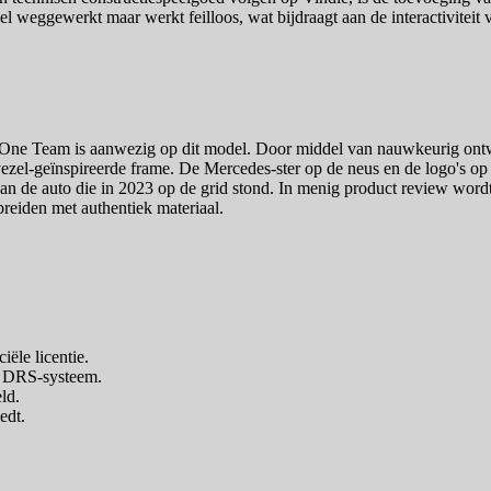
 weggewerkt maar werkt feilloos, wat bijdraagt aan de interactiviteit v
ne Team is aanwezig op dit model. Door middel van nauwkeurig ontwor
ezel-geïnspireerde frame. De Mercedes-ster op de neus en de logo's op
is aan de auto die in 2023 op de grid stond. In menig product review word
breiden met authentiek materiaal.
iële licentie.
n DRS-systeem.
ld.
edt.