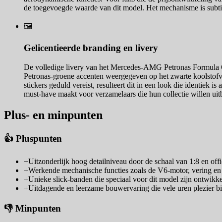
de toegevoegde waarde van dit model. Het mechanisme is subtiel
🖼️
Gelicentieerde branding en livery
De volledige livery van het Mercedes-AMG Petronas Formula O
Petronas-groene accenten weergegeven op het zwarte koolstofv
stickers geduld vereist, resulteert dit in een look die identiek 
must-have maakt voor verzamelaars die hun collectie willen uit
Plus- en minpunten
👍 Pluspunten
+
Uitzonderlijk hoog detailniveau door de schaal van 1:8 en offic
+
Werkende mechanische functies zoals de V6-motor, vering e
+
Unieke slick-banden die speciaal voor dit model zijn ontwikke
+
Uitdagende en leerzame bouwervaring die vele uren plezier bi
👎 Minpunten