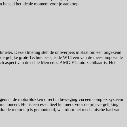
en bepaal het ideale moment voor je aankoop.
ntimeter. Deze afmeting stelt de ontwerpers in staat om een ongekend
 dergelijke grote Technic-sets, is de W14 een van de meest imposante
isch aspect van de echte Mercedes-AMG F1-auto zichtbaar is. Het
igers in de motorblokken direct in beweging via een complex systeem
ctioneert. Het is een essentieel kenmerk voor de prijsvergelijking
zodra de motorkap is gemonteerd, waardoor het mechanische hart van