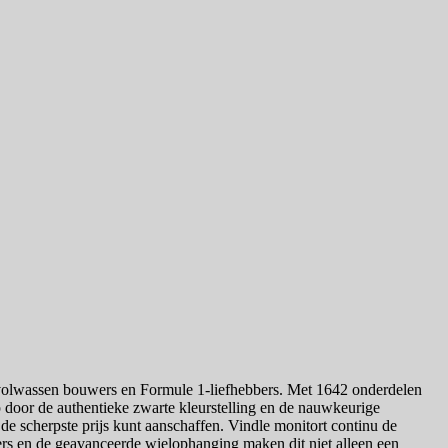
olwassen bouwers en Formule 1-liefhebbers. Met 1642 onderdelen
p door de authentieke zwarte kleurstelling en de nauwkeurige
e scherpste prijs kunt aanschaffen. Vindle monitort continu de
ers en de geavanceerde wielophanging maken dit niet alleen een