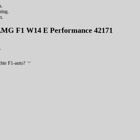
n.
ning.
n.
s-AMG F1 W14 E Performance 42171
chte F1-auto?