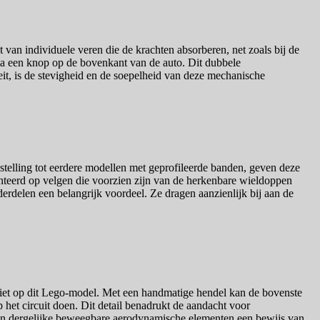
an individuele veren die de krachten absorberen, net zoals bij de
via een knop op de bovenkant van de auto. Dit dubbele
t, is de stevigheid en de soepelheid van deze mechanische
nstelling tot eerdere modellen met geprofileerde banden, geven deze
teerd op velgen die voorzien zijn van de herkenbare wieldoppen
erdelen een belangrijk voordeel. Ze dragen aanzienlijk bij aan de
niet op dit Lego-model. Met een handmatige hendel kan de bovenste
het circuit doen. Dit detail benadrukt de aandacht voor
 van dergelijke beweegbare aerodynamische elementen een bewijs van