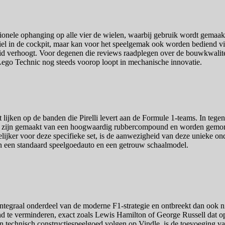
ele ophanging op alle vier de wielen, waarbij gebruik wordt gemaakt v
rwiel in de cockpit, maar kan voor het speelgemak ook worden bediend 
id verhoogt. Voor degenen die reviews raadplegen over de bouwkwalitei
Lego Technic nog steeds voorop loopt in mechanische innovatie.
 lijken op de banden die Pirelli levert aan de Formule 1-teams. In tege
den zijn gemaakt van een hoogwaardig rubbercompound en worden gemon
lijker voor deze specifieke set, is de aanwezigheid van deze unieke ond
en een standaard speelgoedauto en een getrouw schaalmodel.
ntegraal onderdeel van de moderne F1-strategie en ontbreekt dan ook 
 te verminderen, exact zoals Lewis Hamilton of George Russell dat op 
an technisch constructiespeelgoed volgen op Vindle, is de toevoeging