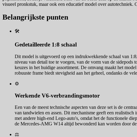
visueel pronkstuk, maar ook een educatief model over autotechniek. G
Belangrijkste punten
🛠️
Gedetailleerde 1:8 schaal
Dit model is uitgevoerd op een indrukwekkende schaal van 1:8, 
niveau van detail toe te voegen, van de vorm van de sidepods t
keuzes in het huidige assortiment. De omvang maakt het model 
robuuste frame biedt stevigheid aan het geheel, ondanks de vele 
⚙️
Werkende V6-verbrandingsmotor
Een van de meest technische aspecten van deze set is de centr
van tandwielen en assen. Dit mechanisme geeft een realistisch 
met andere high-end Lego-auto's, omdat het de functionele die
de Mercedes-AMG W14 altijd bewonderd kan worden door de 
⚖️