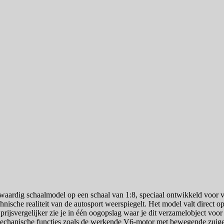
dig schaalmodel op een schaal van 1:8, speciaal ontwikkeld voor v
ische realiteit van de autosport weerspiegelt. Het model valt direct o
svergelijker zie je in één oogopslag waar je dit verzamelobject voor d
t. Mechanische functies zoals de werkende V6-motor met bewegende zuig