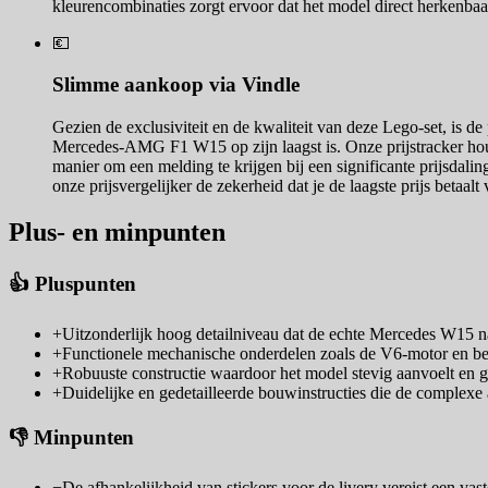
kleurencombinaties zorgt ervoor dat het model direct herkenbaar
💶
Slimme aankoop via Vindle
Gezien de exclusiviteit en de kwaliteit van deze Lego-set, is de
Mercedes-AMG F1 W15 op zijn laagst is. Onze prijstracker houdt 
manier om een melding te krijgen bij een significante prijsdali
onze prijsvergelijker de zekerheid dat je de laagste prijs betaalt
Plus- en minpunten
👍 Pluspunten
+
Uitzonderlijk hoog detailniveau dat de echte Mercedes W15 n
+
Functionele mechanische onderdelen zoals de V6-motor en bes
+
Robuuste constructie waardoor het model stevig aanvoelt en ge
+
Duidelijke en gedetailleerde bouwinstructies die de complex
👎 Minpunten
−
De afhankelijkheid van stickers voor de livery vereist een vast