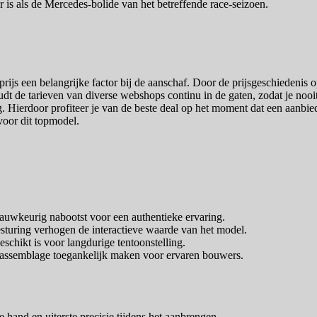
 is als de Mercedes-bolide van het betreffende race-seizoen.
 prijs een belangrijke factor bij de aanschaf. Door de prijsgeschiedenis 
de tarieven van diverse webshops continu in de gaten, zodat je nooit te 
ng. Hierdoor profiteer je van de beste deal op het moment dat een aanbie
 voor dit topmodel.
auwkeurig nabootst voor een authentieke ervaring.
turing verhogen de interactieve waarde van het model.
schikt is voor langdurige tentoonstelling.
e assemblage toegankelijk maken voor ervaren bouwers.
e hand en uiterste precisie tijdens het aanbrengen.