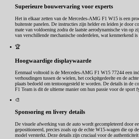
Superieure bouwervaring voor experts
Het in elkaar zetten van de Mercedes-AMG F1 W15 is een proces
buitenste panelen. De instructies zijn helder en leiden je door
mate van voldoening zodra de laatste aerodynamische vin op zij
van verschillende mechanische onderdelen, wat kenmerkend is 
🏆
Hoogwaardige displaywaarde
Eenmaal voltooid is de Mercedes-AMG F1 W15 77244 een indrukw
verhoudingen tussen de wielen, het cockpitgedeelte en de achter
plaats bedoeld om tentoongesteld te worden. De details in de c
F1 Team is dit de ultieme manier om hun passie voor de sport f
🎨
Sponsoring en livery details
De visuele afwerking van de auto wordt gecompleteerd door een 
gepositioneerd, precies zoals op de echte W15-wagen die op de ci
model versterkt. Deze details zijn cruciaal voor de authenticite