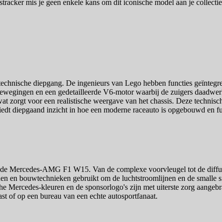
racker mis je geen enkele kans om dit iconische model aan je collectie
echnische diepgang. De ingenieurs van Lego hebben functies geïntegre
urbewegingen en een gedetailleerde V6-motor waarbij de zuigers daadw
at zorgt voor een realistische weergave van het chassis. Deze technische
dt diepgaand inzicht in hoe een moderne raceauto is opgebouwd en fu
de Mercedes-AMG F1 W15. Van de complexe voorvleugel tot de diffuser 
nen en bouwtechnieken gebruikt om de luchtstroomlijnen en de smalle side
he Mercedes-kleuren en de sponsorlogo's zijn met uiterste zorg aangebra
kast of op een bureau van een echte autosportfanaat.