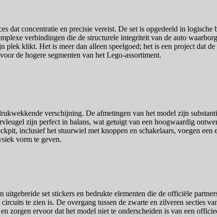
 dat concentratie en precisie vereist. De set is opgedeeld in logische
 complexe verbindingen die de structurele integriteit van de auto waarb
n plek klikt. Het is meer dan alleen speelgoed; het is een project dat
voor de hogere segmenten van het Lego-assortiment.
ekkende verschijning. De afmetingen van het model zijn substantieel,
vleugel zijn perfect in balans, wat getuigt van een hoogwaardig ontwer
ockpit, inclusief het stuurwiel met knoppen en schakelaars, voegen ee
ysiek vorm te geven.
uitgebreide set stickers en bedrukte elementen die de officiële partne
rcuits te zien is. De overgang tussen de zwarte en zilveren secties van 
it en zorgen ervoor dat het model niet te onderscheiden is van een offic