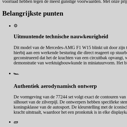
voorraad hebben tegen de meest gunstige voorwaarden. Met onze prijst
Belangrijkste punten
⚙️
Uitmuntende technische nauwkeurigheid
Dit model van de Mercedes-AMG F1 W15 blinkt uit door zijn t
hierbij aan een werkende besturing die direct reageert op stu
geconstrueerd dat het de krachten van een circuitbak opvangt, w
demonstratie van werktuigbouwkunde in miniatuurvorm. Het bie
🏎️
Authentiek aerodynamisch ontwerp
De vormgeving van de 77244 set volgt exact de contouren van 
silhouet van de zilverpijl. De ontwerpers hebben specifieke ste
koningsklasse van de autosport. De kleurstelling met de iconisc
kracht uitstraalt, waardoor het een pronkstuk is in elke display
🧱