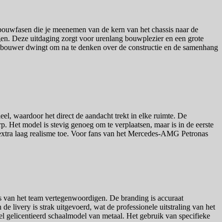
 bouwfasen die je meenemen van de kern van het chassis naar de
orgen. Deze uitdaging zorgt voor urenlang bouwplezier en een grote
 de bouwer dwingt om na te denken over de constructie en de samenhang
 waardoor het direct de aandacht trekt in elke ruimte. De
p. Het model is stevig genoeg om te verplaatsen, maar is in de eerste
n extra laag realisme toe. Voor fans van het Mercedes-AMG Petronas
rs van het team vertegenwoordigen. De branding is accuraat
de livery is strak uitgevoerd, wat de professionele uitstraling van het
ieel gelicentieerd schaalmodel van metaal. Het gebruik van specifieke