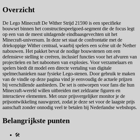
Overzicht
De Lego Minecraft De Wither Strijd 21590 is een specifieke
bouwset binnen het constructiespeelgoed-segment die de focus legt
op een van de meest uitdagende eindbaasgevechten uit het
Minecraft-universum. In deze set staat de confrontatie met de
driekoppige Wither centraal, waarbij spelers een scène uit de Nether
nabouwen. Het pakket bevat de nodige bouwstenen om een
defensieve stelling te creëren, inclusief functies voor het afvuren van
projectielen en het nabootsen van explosies. Voor verzamelaars en
spelers biedt dit model een directe vertaling van digitale
spelmechanieken naar fysieke Lego-stenen. Door gebruik te maken
van de vindle op deze pagina vind je eenvoudig de actuele prijzen
bij verschillende aanbieders. De set is ontworpen voor fans die hun
Minecraft-wereld willen uitbreiden met zeldzame figuren en
interactieve elementen. Met onze prijsvergelijker monitor je de
prijsontwikkeling nauwgezet, zodat je deze set voor de laagste prijs
aanschaft zonder onnodig veel te betalen bij Nederlandse webshops.
Belangrijkste punten
🛠️