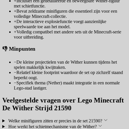
+
Inclusief een gedetailleerde en beweegbare Wither-figuur
met schietfunctie.
+
Bevat zeldzame minifiguren die essentieel zijn voor een
volledige Minecraft-collectie.
+
De interactieve explosiefunctie voegt aanzienlijke
speelwaarde toe aan het model.
+
Volledig compatibel met andere sets uit de Minecraft-serie
voor uitbreiding.
👎 Minpunten
−
De kleine projectielen van de Wither kunnen tijdens het
spelen makkelijk kwijtraken.
−
Relatief kleine footprint waardoor de set op zichzelf staand
beperkt oogt.
−
Specifiek thema (Nether) maakt integratie in een normale
Lego-stad lastiger.
Veelgestelde vragen over Lego Minecraft
De Wither Strijd 21590
Welke minifiguren zitten er precies in de set 21590?
Hoe werkt het schietmechanisme van de Wither?