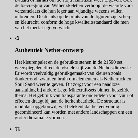
de toevoeging van Wither-skeletten verhoogt de waarde voor
verzamelaars die hun leger aan vijandige wezens willen
uitbreiden. De details op de prints van de figuren zijn scherp
en kleurecht, conform de hoge kwaliteitsstandaard die men
van het merk Lego verwacht.
🎨
Authentiek Nether-ontwerp
Het kleurenpalet en de gebruikte stenen in de 21590 set
weerspiegelen direct de visuele stijl van de Nether-dimensie.
Er wordt veelvuldig gebruikgemaakt van kleuren zoals
donkerrood, zwart en bruin om elementen als Netherrack en
Soul Sand weer te geven. Dit zorgt voor een naadloze
aansluiting bij andere Lego Minecraft-sets binnen hetzelfde
thema. Het gebruik van transparante onderdelen voor vuur of
effecten draagt bij aan de herkenbaarheid. De structuur is
modulair opgebouwd, wat betekent dat het eenvoudig
gecombineerd kan worden met andere landschappen om een
groter diorama te vormen.
🏗️