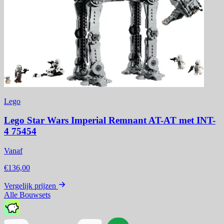
Lego
Lego Star Wars Imperial Remnant AT-AT met INT-
4 75454
Vanaf
€136,00
Vergelijk prijzen
Alle Bouwsets