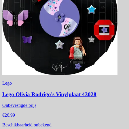
Lego
Lego Olivia Rodrigo's Vinylplaat 43028
Onbevestigde prijs
€26,99
Beschikbaarheid onbekend