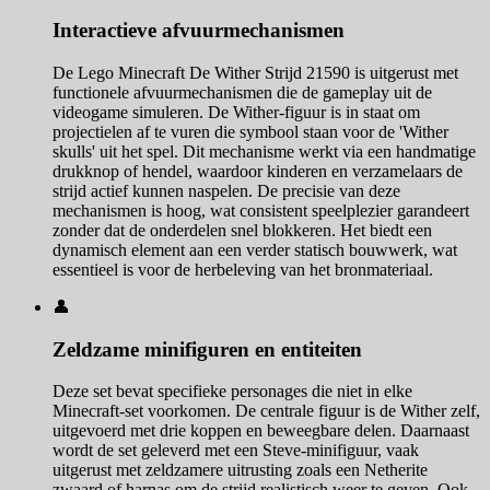
Interactieve afvuurmechanismen
De Lego Minecraft De Wither Strijd 21590 is uitgerust met
functionele afvuurmechanismen die de gameplay uit de
videogame simuleren. De Wither-figuur is in staat om
projectielen af te vuren die symbool staan voor de 'Wither
skulls' uit het spel. Dit mechanisme werkt via een handmatige
drukknop of hendel, waardoor kinderen en verzamelaars de
strijd actief kunnen naspelen. De precisie van deze
mechanismen is hoog, wat consistent speelplezier garandeert
zonder dat de onderdelen snel blokkeren. Het biedt een
dynamisch element aan een verder statisch bouwwerk, wat
essentieel is voor de herbeleving van het bronmateriaal.
👤
Zeldzame minifiguren en entiteiten
Deze set bevat specifieke personages die niet in elke
Minecraft-set voorkomen. De centrale figuur is de Wither zelf,
uitgevoerd met drie koppen en beweegbare delen. Daarnaast
wordt de set geleverd met een Steve-minifiguur, vaak
uitgerust met zeldzamere uitrusting zoals een Netherite
zwaard of harnas om de strijd realistisch weer te geven. Ook