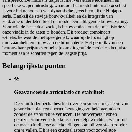
aanspreekt. De mecha is uitgerust met verstelbare ledematen en
specifieke wapenuitrusting, waardoor het model uitermate geschikt
is voor het nabootsen van dynamische gevechten uit de Ninjago-
serie. Dankzij de stevige bouwkwaliteit en de integratie van
zeldzame onderdelen biedt dit model een uitdagende bouwervaring.
Voor wie de beste deal zoekt, is het essentieel om de prijshistorie via
onze vindle in de gaten te houden. Dit product combineert
esthetische waarde met speelgemak, waarbij de focus ligt op
duurzaamheid en trouw aan de bronmaterie. Het gebruik van een
betrouwbare prijstracker helpt je om dit gewilde model op het juiste
moment aan te schaffen tegen de laagste prijs.
Belangrijkste punten
🛠️
Geavanceerde articulatie en stabiliteit
De vuurriddermecha beschikt over een superieur systeem van
gewrichten dat een enorme bewegingsvrijheid garandeert
zonder de stabiliteit te verliezen. De ontwerpers hebben
gekozen voor versterkte knie- en enkelgewrichten, waardoor
de mecha in diverse actiehoudingen kan blijven staan zonder
om te vallen. Dit is een cruciaal aspect voor zowel stop-