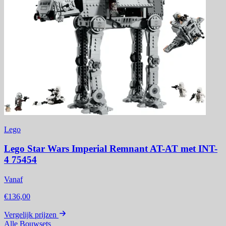
Lego
Lego Star Wars Imperial Remnant AT-AT met INT-
4 75454
Vanaf
€136,00
Vergelijk prijzen
Alle Bouwsets