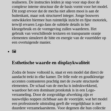
realiseren. De instructies leiden je stap voor stap door de
complexe interne structuur die de basis vormt voor het model.
Dit zorgt ervoor dat de mecha niet alleen mooi is aan de
buitenkant, maar ook structureel integer. Jonge bouwers
ontwikkelen hiermee hun ruimtelijk inzicht en fijne motoriek,
terwijl ervaren Lego-fans de subtiele details in het
kleurgebruik en de vormgeving zullen waarderen. Het
gebruik van verschillende texturen en transparante oranje
elementen simuleert de hitte en energie van de vuurridder op
een overtuigende manier.
🖼️
Esthetische waarde en displaykwaliteit
Zodra de bouw voltooid is, staat er een model dat direct de
aandacht trekt in elke kamer. De felle rode en goudkleurige
accenten contrasteren prachtig met de zwarte structurele
elementen. De schaal van de mecha is indrukwekkend,
waardoor het een dominant pronkstuk is in een Lego-
verzameling. Door de zorgvuldige afwerking zijn er
nauwelijks noppen zichtbaar aan de voorzijde, wat het model
een professionele uitstraling geeft die vergelijkbaar is met
duurdere verzamelaarsitems. Voor degenen die hun collectie