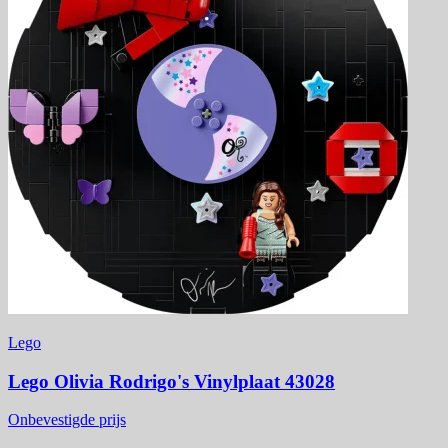
Lego
Lego Olivia Rodrigo's Vinylplaat 43028
Onbevestigde prijs