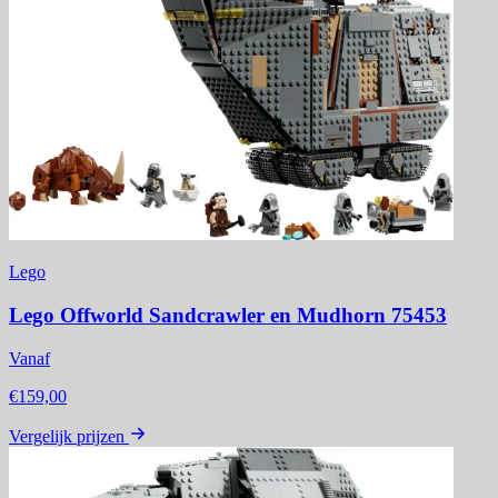
Lego
Lego Offworld Sandcrawler en Mudhorn 75453
Vanaf
€159,00
Vergelijk prijzen