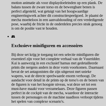
motion animatie als voor displaydoeleinden op een plank. De
balans tussen de zware torso en de beweegbare benen is
perfect afgesteld, wat getuigt van het hoogwaardige
engineeringwerk achter dit constructiespeelgoed. Je plaatst de
mecha moeiteloos in een aanvalshouding of een verdedigende
pose, waarbij de frictie in de onderdelen precies strak genoeg
is om de positie vast te houden.
👥
Exclusieve minifiguren en accessoires
Bij deze set krijg je toegang tot een selectie minifiguren die
essentieel zijn voor het complete verhaal van de Vuurridder.
Kai is aanwezig in een exclusief harnas met gedetailleerde
prints die nergens anders in deze vorm voorkomen. Daarnaast
bevat de set antagonisten die zijn uitgerust met unieke
wapens, wat de directe speelwaarde enorm verhoogt. De
aandacht voor detail in de prints op de torso's en de benen van
de figuren is van het hoogste niveau, wat deze set tot een
must-have maakt voor verzamelaars. Deze figuren passen
perfect in de cockpit van de mecha, waardoor de interactie
tussen de personages en de machine naadloos verloopt tijdens
het spelen van complexe scenario's.