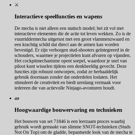
⚔️
Interactieve speelfuncties en wapens
De mecha is niet alleen een statisch model; het zit vol met
interactieve elementen die de actie tot leven wekken. Zo is de
vuurriddermecha uitgerust met een groot vlammenzwaard en
een krachtig schild dat direct aan de armen kan worden
bevestigd. Er zijn verborgen stud-shooters geïntegreerd in de
schouders, waarmee je projectielen kunt afvuren op vijanden.
Het cockpitmechanisme opent soepel, waardoor je snel van
piloot kunt wisselen tijdens een denkbeeldig gevecht. Deze
functies zijn robuust ontworpen, zodat ze herhaaldelijk
gebruik doorstaan zonder dat onderdelen loslaten. Het
stimuleert de creativiteit en biedt urenlang vermaak voor
iedereen die van actievolle Ninjago-avonturen houdt.
🧱
Hoogwaardige bouwervaring en technieken
Het bouwen van set 71846 is een leerzaam proces waarbij
gebruik wordt gemaakt van slimme SNOT-technieken (Studs
Not On Top) om de gladde, bepantserde look van de mecha te