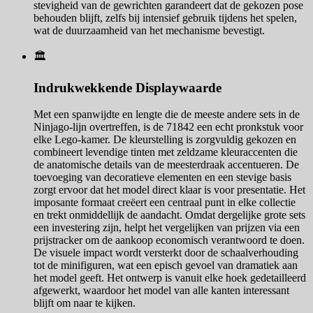
stevigheid van de gewrichten garandeert dat de gekozen pose
behouden blijft, zelfs bij intensief gebruik tijdens het spelen,
wat de duurzaamheid van het mechanisme bevestigt.
🏛️
Indrukwekkende Displaywaarde
Met een spanwijdte en lengte die de meeste andere sets in de
Ninjago-lijn overtreffen, is de 71842 een echt pronkstuk voor
elke Lego-kamer. De kleurstelling is zorgvuldig gekozen en
combineert levendige tinten met zeldzame kleuraccenten die
de anatomische details van de meesterdraak accentueren. De
toevoeging van decoratieve elementen en een stevige basis
zorgt ervoor dat het model direct klaar is voor presentatie. Het
imposante formaat creëert een centraal punt in elke collectie
en trekt onmiddellijk de aandacht. Omdat dergelijke grote sets
een investering zijn, helpt het vergelijken van prijzen via een
prijstracker om de aankoop economisch verantwoord te doen.
De visuele impact wordt versterkt door de schaalverhouding
tot de minifiguren, wat een episch gevoel van dramatiek aan
het model geeft. Het ontwerp is vanuit elke hoek gedetailleerd
afgewerkt, waardoor het model van alle kanten interessant
blijft om naar te kijken.