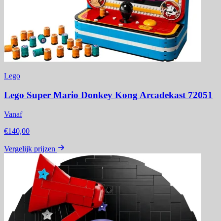
Lego
Lego Super Mario Donkey Kong Arcadekast 72051
Vanaf
€140,00
Vergelijk prijzen