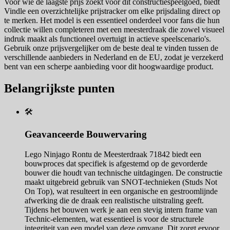
Voor wie de laagste prijs zoekt voor dit constructiespeelgoed, biedt
Vindle een overzichtelijke prijstracker om elke prijsdaling direct op
te merken. Het model is een essentieel onderdeel voor fans die hun
collectie willen completeren met een meesterdraak die zowel visueel
indruk maakt als functioneel overtuigt in actieve speelscenario's.
Gebruik onze prijsvergelijker om de beste deal te vinden tussen de
verschillende aanbieders in Nederland en de EU, zodat je verzekerd
bent van een scherpe aanbieding voor dit hoogwaardige product.
Belangrijkste punten
🛠️
Geavanceerde Bouwervaring
Lego Ninjago Rontu de Meesterdraak 71842 biedt een
bouwproces dat specifiek is afgestemd op de gevorderde
bouwer die houdt van technische uitdagingen. De constructie
maakt uitgebreid gebruik van SNOT-technieken (Studs Not
On Top), wat resulteert in een organische en gestroomlijnde
afwerking die de draak een realistische uitstraling geeft.
Tijdens het bouwen werk je aan een stevig intern frame van
Technic-elementen, wat essentieel is voor de structurele
integriteit van een model van deze omvang. Dit zorgt ervoor