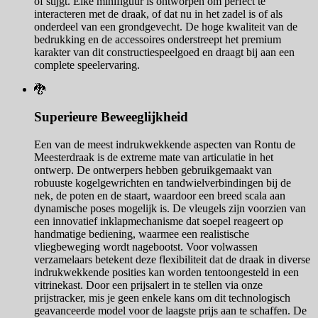
of stijgt. Elke minifiguur is ontworpen om perfect te
interacteren met de draak, of dat nu in het zadel is of als
onderdeel van een grondgevecht. De hoge kwaliteit van de
bedrukking en de accessoires onderstreept het premium
karakter van dit constructiespeelgoed en draagt bij aan een
complete speelervaring.
🐉
Superieure Beweeglijkheid
Een van de meest indrukwekkende aspecten van Rontu de
Meesterdraak is de extreme mate van articulatie in het
ontwerp. De ontwerpers hebben gebruikgemaakt van
robuuste kogelgewrichten en tandwielverbindingen bij de
nek, de poten en de staart, waardoor een breed scala aan
dynamische poses mogelijk is. De vleugels zijn voorzien van
een innovatief inklapmechanisme dat soepel reageert op
handmatige bediening, waarmee een realistische
vliegbeweging wordt nagebootst. Voor volwassen
verzamelaars betekent deze flexibiliteit dat de draak in diverse
indrukwekkende posities kan worden tentoongesteld in een
vitrinekast. Door een prijsalert in te stellen via onze
prijstracker, mis je geen enkele kans om dit technologisch
geavanceerde model voor de laagste prijs aan te schaffen. De