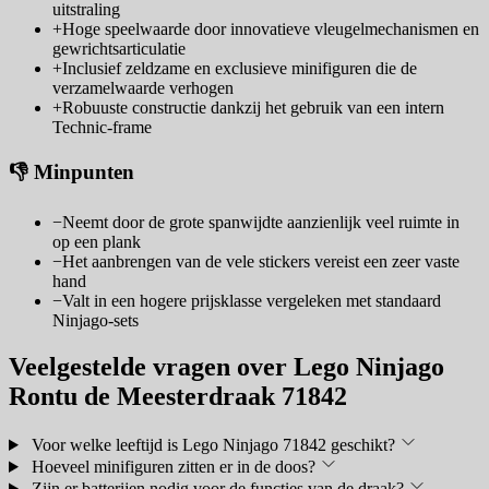
uitstraling
+
Hoge speelwaarde door innovatieve vleugelmechanismen en
gewrichtsarticulatie
+
Inclusief zeldzame en exclusieve minifiguren die de
verzamelwaarde verhogen
+
Robuuste constructie dankzij het gebruik van een intern
Technic-frame
👎 Minpunten
−
Neemt door de grote spanwijdte aanzienlijk veel ruimte in
op een plank
−
Het aanbrengen van de vele stickers vereist een zeer vaste
hand
−
Valt in een hogere prijsklasse vergeleken met standaard
Ninjago-sets
Veelgestelde vragen over Lego Ninjago
Rontu de Meesterdraak 71842
Voor welke leeftijd is Lego Ninjago 71842 geschikt?
Hoeveel minifiguren zitten er in de doos?
Zijn er batterijen nodig voor de functies van de draak?