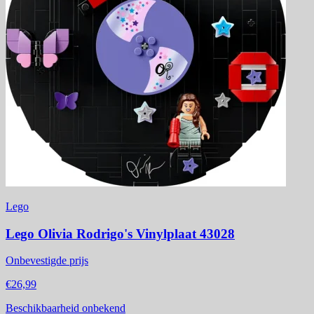
Lego
Lego Olivia Rodrigo's Vinylplaat 43028
Onbevestigde prijs
€26,99
Beschikbaarheid onbekend