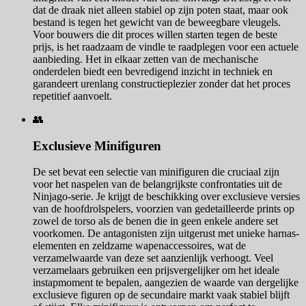
dat de draak niet alleen stabiel op zijn poten staat, maar ook
bestand is tegen het gewicht van de beweegbare vleugels.
Voor bouwers die dit proces willen starten tegen de beste
prijs, is het raadzaam de vindle te raadplegen voor een actuele
aanbieding. Het in elkaar zetten van de mechanische
onderdelen biedt een bevredigend inzicht in techniek en
garandeert urenlang constructieplezier zonder dat het proces
repetitief aanvoelt.
👥
Exclusieve Minifiguren
De set bevat een selectie van minifiguren die cruciaal zijn
voor het naspelen van de belangrijkste confrontaties uit de
Ninjago-serie. Je krijgt de beschikking over exclusieve versies
van de hoofdrolspelers, voorzien van gedetailleerde prints op
zowel de torso als de benen die in geen enkele andere set
voorkomen. De antagonisten zijn uitgerust met unieke harnas-
elementen en zeldzame wapenaccessoires, wat de
verzamelwaarde van deze set aanzienlijk verhoogt. Veel
verzamelaars gebruiken een prijsvergelijker om het ideale
instapmoment te bepalen, aangezien de waarde van dergelijke
exclusieve figuren op de secundaire markt vaak stabiel blijft