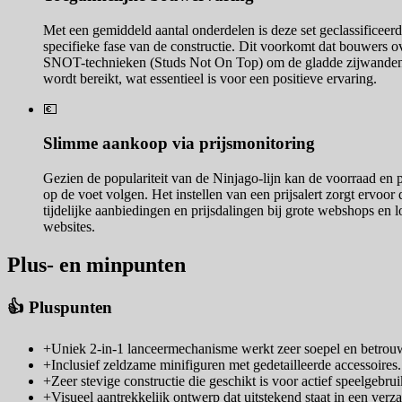
Met een gemiddeld aantal onderdelen is deze set geclassificeer
specifieke fase van de constructie. Dit voorkomt dat bouwers 
SNOT-technieken (Studs Not On Top) om de gladde zijwanden van 
wordt bereikt, wat essentieel is voor een positieve ervaring.
💶
Slimme aankoop via prijsmonitoring
Gezien de populariteit van de Ninjago-lijn kan de voorraad en 
op de voet volgen. Het instellen van een prijsalert zorgt ervoor
tijdelijke aanbiedingen en prijsdalingen bij grote webshops en l
websites.
Plus- en minpunten
👍 Pluspunten
+
Uniek 2-in-1 lanceermechanisme werkt zeer soepel en betrou
+
Inclusief zeldzame minifiguren met gedetailleerde accessoires.
+
Zeer stevige constructie die geschikt is voor actief speelgebrui
+
Visueel aantrekkelijk ontwerp dat uitstekend staat in een verz