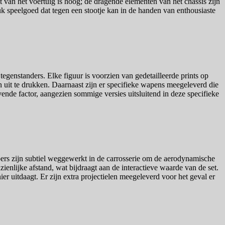
it van het voertuig is hoog; de dragende elementen van het chassis zijn
uk speelgoed dat tegen een stootje kan in de handen van enthousiaste
egenstanders. Elke figuur is voorzien van gedetailleerde prints op
n uit te drukken. Daarnaast zijn er specifieke wapens meegeleverd die
nde factor, aangezien sommige versies uitsluitend in deze specifieke
ers zijn subtiel weggewerkt in de carrosserie om de aerodynamische
ienlijke afstand, wat bijdraagt aan de interactieve waarde van de set.
 uitdaagt. Er zijn extra projectielen meegeleverd voor het geval er