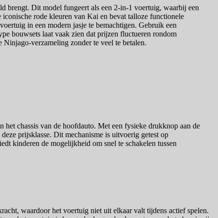
d brengt. Dit model fungeert als een 2-in-1 voertuig, waarbij een
iconische rode kleuren van Kai en bevat talloze functionele
 voertuig in een modern jasje te bemachtigen. Gebruik een
 type bouwsets laat vaak zien dat prijzen fluctueren rondom
e Ninjago-verzameling zonder te veel te betalen.
n het chassis van de hoofdauto. Met een fysieke drukknop aan de
deze prijsklasse. Dit mechanisme is uitvoerig getest op
iedt kinderen de mogelijkheid om snel te schakelen tussen
ht, waardoor het voertuig niet uit elkaar valt tijdens actief spelen.