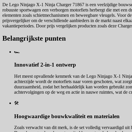
De Lego Ninjago X-1 Ninja Charger 71867 is een veelzijdige bouwset di
robuuste sportwagen een verborgen motorfiets herbergt die met een d
elementen zoals schietmechanismen en beweegbare vleugels. Voor de k
prijsvergelijker om de verschillende aanbieders in de markt naast elkaa
vakantieperiodes. Door prijs vergelijken producten zoals deze Charger
Belangrijkste punten
🏎️
Innovatief 2-in-1 ontwerp
Het meest opvallende kenmerk van de Lego Ninjago X-1 Ninja C
achterzijde wordt de motorfiets naar voren geschoten, wat zorgt
duurzaamheid, zodat het herhaaldelijk kan worden gebruikt zond
achtervolgingen op de weg en actie in nauwe ruimtes, wat de creat
🛠️
Hoogwaardige bouwkwaliteit en materialen
Zoals verwacht van dit merk, is de set volledig vervaardigd uit