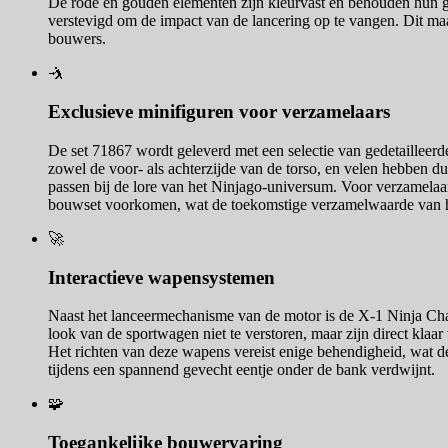
De rode en gouden elementen zijn kleurvast en behouden hun glans
verstevigd om de impact van de lancering op te vangen. Dit maa
bouwers.
🤺
Exclusieve minifiguren voor verzamelaars
De set 71867 wordt geleverd met een selectie van gedetailleerd
zowel de voor- als achterzijde van de torso, en velen hebben d
passen bij de lore van het Ninjago-universum. Voor verzamelaar
bouwset voorkomen, wat de toekomstige verzamelwaarde van h
🚀
Interactieve wapensystemen
Naast het lanceermechanisme van de motor is de X-1 Ninja Char
look van de sportwagen niet te verstoren, maar zijn direct klaar
Het richten van deze wapens vereist enige behendigheid, wat de
tijdens een spannend gevecht eentje onder de bank verdwijnt.
🧩
Toegankelijke bouwervaring