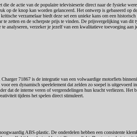
e de actie van de populaire televisieserie direct naar de fysieke werel
ruk op de knop kan worden gelanceerd. Het ontwerp is gebaseerd op de 
ritische verzamelaar biedt deze set een unieke kans om een historisch
r te zetten en de scherpste prijs te vinden. De prijsvergelijking van dit
 te analyseren, verzeker je jezelf van een kwalitatieve toevoeging aan j
harger 71867 is de integratie van een volwaardige motorfiets binneni
 voor een dynamisch speelelement dat zelden zo soepel is uitgevoerd in 
er dat de interne veren of vergrendelingen hun kracht verliezen. Het b
iviteit tijdens het spelen direct stimuleert.
 hoogwaardig ABS-plastic. De onderdelen hebben een consistente klemkrac