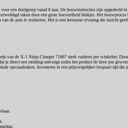
d voor een doelgroep vanaf 8 jaar. De bouwinstructies zijn opgedeeld i
overweldigd raken door een grote hoeveelheid blokjes. Het bouwproces 
de auto te realiseren. Het is een leerzame ervaring die inzicht geeft i
prijs van de X-1 Ninja Charger 71867 sterk variëren per winkelier. Door
 dat je direct een melding ontvangt zodra het product de door jou gewenst
okale speciaalzaken. Investeren in een prijsvergelijker bespaart tijd die
wbaar.
k.
ameling.