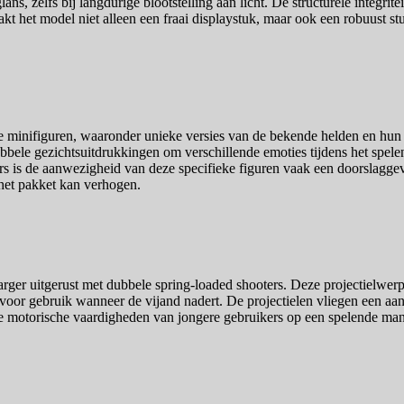
, zelfs bij langdurige blootstelling aan licht. De structurele integrite
kt het model niet alleen een fraai displaystuk, maar ook een robuust st
e minifiguren, waaronder unieke versies van de bekende helden en hun t
ubbele gezichtsuitdrukkingen om verschillende emoties tijdens het spele
s is de aanwezigheid van deze specifieke figuren vaak een doorslaggeve
et pakket kan verhogen.
ger uitgerust met dubbele spring-loaded shooters. Deze projectielwerp
 voor gebruik wanneer de vijand nadert. De projectielen vliegen een aanz
 motorische vaardigheden van jongere gebruikers op een spelende manier