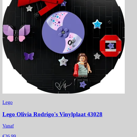
Lego
Lego Olivia Rodrigo's Vinylplaat 43028
Vanaf
€26,99