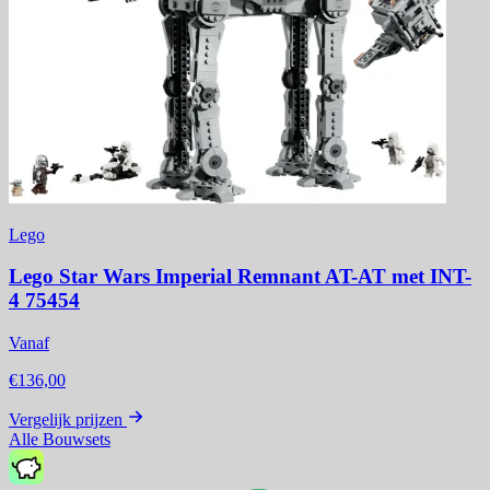
Lego
Lego Star Wars Imperial Remnant AT-AT met INT-
4 75454
Vanaf
€136,00
Vergelijk prijzen
Alle Bouwsets