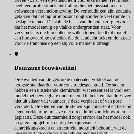
Eevee 72151 een opvallend item voor elke kamer. Het model
heeft een professionele uitstraling die niet misstaat in een
volwassen verzamelomgeving. De verhoudingen zijn zodanig
gekozen dat het figuur imposant oogt zonder te veel ruimte in
beslag te nemen. De stabiele basis van de poten zorgt ervoor
dat het model stevig op vlakke ondergronden staat. Voor
verzamelaars die hun collectie willen tonen, biedt dit model
een hoogwaardige esthetiek die de aandacht trekt en de passie
voor de franchise op een stijlvolle manier uitdraagt.
🛡️
Duurzame bouwkwaliteit
De kwaliteit van de gebruikte materialen voldoet aan de
hoogste standaarden voor constructiespeelgoed. De stenen
hebben een uitstekende klemkracht, wat essentieel is voor een
model met beweegbare onderdelen. Dit betekent dat de Eevee
niet uit elkaar valt wanneer je deze verplaatst of van pose
verandert. De kleuren van de stenen zijn consistent en bestand
tegen verkleuring, mits ze niet direct in fel zonlicht worden
geplaatst. Deze duurzaamheid zorgt ervoor dat het model ook
na jarenlang gebruik en display zijn visuele
aantrekkingskracht en structurele integriteit behoudt, wat de
investering via onze prijsvergelijker rechtvaardigt.