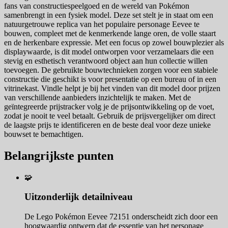
fans van constructiespeelgoed en de wereld van Pokémon
samenbrengt in een fysiek model. Deze set stelt je in staat om een
natuurgetrouwe replica van het populaire personage Eevee te
bouwen, compleet met de kenmerkende lange oren, de volle staart
en de herkenbare expressie. Met een focus op zowel bouwplezier als
displaywaarde, is dit model ontworpen voor verzamelaars die een
stevig en esthetisch verantwoord object aan hun collectie willen
toevoegen. De gebruikte bouwtechnieken zorgen voor een stabiele
constructie die geschikt is voor presentatie op een bureau of in een
vitrinekast. Vindle helpt je bij het vinden van dit model door prijzen
van verschillende aanbieders inzichtelijk te maken. Met de
geïntegreerde prijstracker volg je de prijsontwikkeling op de voet,
zodat je nooit te veel betaalt. Gebruik de prijsvergelijker om direct
de laagste prijs te identificeren en de beste deal voor deze unieke
bouwset te bemachtigen.
Belangrijkste punten
🧩
Uitzonderlijk detailniveau
De Lego Pokémon Eevee 72151 onderscheidt zich door een
hoogwaardig ontwerp dat de essentie van het personage