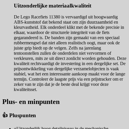
Uitzonderlijke materiaalkwaliteit
De Lego Racefiets 11380 is vervaardigd uit hoogwaardig
ABS-kunststof dat bekend staat om zijn duurzaamheid en
kleurvastheid. Elk onderdeel klikt met de bekende precisie in
elkaar, waardoor de structurele integriteit van de fiets
gegarandeerd is. De banden zijn gemaakt van een speciaal
rubbermengsel dat niet alleen realistisch oogt, maar ook de
juiste grip biedt op de velgen. Zelfs na jarenlang
tentoonstellen zullen de onderdelen niet vervormen of
verkleuren, mits ze uit direct zonlicht worden gehouden. Deze
kwaliteit rechtvaardigt de investering in een dergelijke set. De
prijsontwikkeling van dergelijke verzamelobjecten is vaak
stabiel, wat het een interessante aankoop maakt voor de lange
termijn. Controleer de laagste prijs via een prijstracker om er
zeker van te zijn dat je de beste deal krijgt voor deze
kwaliteitsset.
Plus- en minpunten
👍 Pluspunten
+
Uitzonderlijk hoog detailniveau in de mechanische