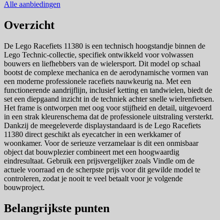
Alle aanbiedingen
Overzicht
De Lego Racefiets 11380 is een technisch hoogstandje binnen de
Lego Technic-collectie, specifiek ontwikkeld voor volwassen
bouwers en liefhebbers van de wielersport. Dit model op schaal
bootst de complexe mechanica en de aerodynamische vormen van
een moderne professionele racefiets nauwkeurig na. Met een
functionerende aandrijflijn, inclusief ketting en tandwielen, biedt de
set een diepgaand inzicht in de techniek achter snelle wielrenfietsen.
Het frame is ontworpen met oog voor stijfheid en detail, uitgevoerd
in een strak kleurenschema dat de professionele uitstraling versterkt.
Dankzij de meegeleverde displaystandaard is de Lego Racefiets
11380 direct geschikt als eyecatcher in een werkkamer of
woonkamer. Voor de serieuze verzamelaar is dit een onmisbaar
object dat bouwplezier combineert met een hoogwaardig
eindresultaat. Gebruik een prijsvergelijker zoals Vindle om de
actuele voorraad en de scherpste prijs voor dit gewilde model te
controleren, zodat je nooit te veel betaalt voor je volgende
bouwproject.
Belangrijkste punten