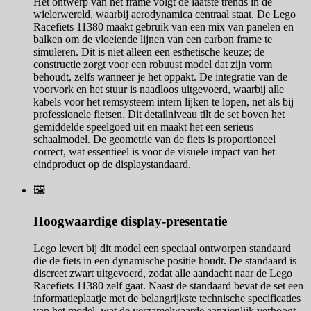
Het ontwerp van het frame volgt de laatste trends in de
wielerwereld, waarbij aerodynamica centraal staat. De Lego
Racefiets 11380 maakt gebruik van een mix van panelen en
balken om de vloeiende lijnen van een carbon frame te
simuleren. Dit is niet alleen een esthetische keuze; de
constructie zorgt voor een robuust model dat zijn vorm
behoudt, zelfs wanneer je het oppakt. De integratie van de
voorvork en het stuur is naadloos uitgevoerd, waarbij alle
kabels voor het remsysteem intern lijken te lopen, net als bij
professionele fietsen. Dit detailniveau tilt de set boven het
gemiddelde speelgoed uit en maakt het een serieus
schaalmodel. De geometrie van de fiets is proportioneel
correct, wat essentieel is voor de visuele impact van het
eindproduct op de displaystandaard.
🖼️
Hoogwaardige display-presentatie
Lego levert bij dit model een speciaal ontworpen standaard
die de fiets in een dynamische positie houdt. De standaard is
discreet zwart uitgevoerd, zodat alle aandacht naar de Lego
Racefiets 11380 zelf gaat. Naast de standaard bevat de set een
informatieplaatje met de belangrijkste technische specificaties
van het model, wat de verzamelwaarde aanzienlijk verhoogt.