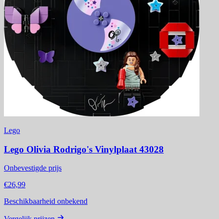
Lego
Lego Olivia Rodrigo's Vinylplaat 43028
Onbevestigde prijs
€26,99
Beschikbaarheid onbekend
Vergelijk prijzen