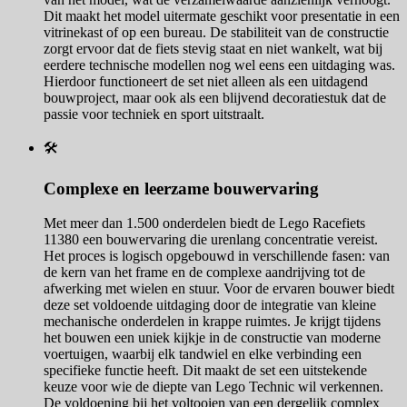
Dit maakt het model uitermate geschikt voor presentatie in een
vitrinekast of op een bureau. De stabiliteit van de constructie
zorgt ervoor dat de fiets stevig staat en niet wankelt, wat bij
eerdere technische modellen nog wel eens een uitdaging was.
Hierdoor functioneert de set niet alleen als een uitdagend
bouwproject, maar ook als een blijvend decoratiestuk dat de
passie voor techniek en sport uitstraalt.
🛠️
Complexe en leerzame bouwervaring
Met meer dan 1.500 onderdelen biedt de Lego Racefiets
11380 een bouwervaring die urenlang concentratie vereist.
Het proces is logisch opgebouwd in verschillende fasen: van
de kern van het frame en de complexe aandrijving tot de
afwerking met wielen en stuur. Voor de ervaren bouwer biedt
deze set voldoende uitdaging door de integratie van kleine
mechanische onderdelen in krappe ruimtes. Je krijgt tijdens
het bouwen een uniek kijkje in de constructie van moderne
voertuigen, waarbij elk tandwiel en elke verbinding een
specifieke functie heeft. Dit maakt de set een uitstekende
keuze voor wie de diepte van Lego Technic wil verkennen.
De voldoening bij het voltooien van een dergelijk complex