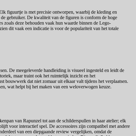
lk figuurtje is met precisie ontworpen, waarbij de kleding en
 de gebruiker. De kwaliteit van de figuren is conform de hoge
ages zoals deze behouden vaak hun waarde binnen de Lego-
n dit vaak een indicatie is voor de populariteit van het totale
en. De meegeleverde handleiding is visueel ingesteld en leidt de
iek, maar traint ook het ruimtelijk inzicht en het
t bouwwerk dat niet zomaar uit elkaar valt tijdens het verplaatsen.
tooien, wat helpt bij het maken van een weloverwogen keuze.
enpan van Rapunzel tot aan de schilderspullen in haar atelier; elk
jft voor interactief spel. De accessoires zijn compatibel met andere
 onderdeel van een diepgaande review vergelijken, omdat de