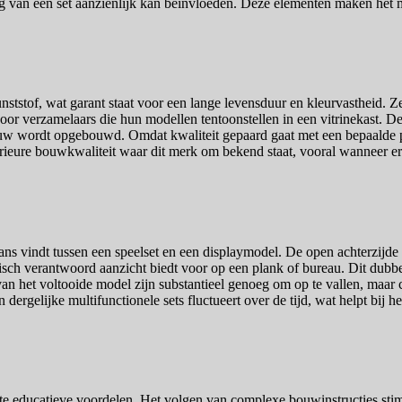
ng van een set aanzienlijk kan beïnvloeden. Deze elementen maken het 
tstof, wat garant staat voor een lange levensduur en kleurvastheid. Zel
oor verzamelaars die hun modellen tentoonstellen in een vitrinekast. De s
w wordt opgebouwd. Omdat kwaliteit gepaard gaat met een bepaalde prijs
ieure bouwkwaliteit waar dit merk om bekend staat, vooral wanneer er a
ns vindt tussen een speelset en een displaymodel. De open achterzijde 
tisch verantwoord aanzicht biedt voor op een plank of bureau. Dit dubbe
an het voltooide model zijn substantieel genoeg om op te vallen, maar 
an dergelijke multifunctionele sets fluctueert over de tijd, wat helpt bi
ante educatieve voordelen. Het volgen van complexe bouwinstructies st