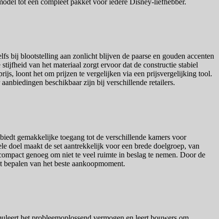
model tot een compleet pakket voor iedere Disney-liefhebber.
fs bij blootstelling aan zonlicht blijven de paarse en gouden accenten
tijfheid van het materiaal zorgt ervoor dat de constructie stabiel
, loont het om prijzen te vergelijken via een prijsvergelijking tool.
anbiedingen beschikbaar zijn bij verschillende retailers.
biedt gemakkelijke toegang tot de verschillende kamers voor
le doel maakt de set aantrekkelijk voor een brede doelgroep, van
compact genoeg om niet te veel ruimte in beslag te nemen. Door de
j het bepalen van het beste aankoopmoment.
imuleert het probleemoplossend vermogen en leert bouwers om