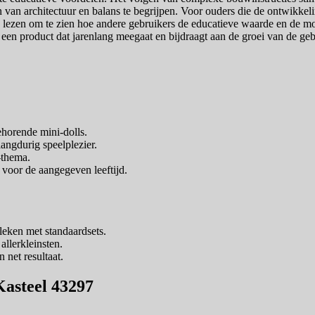
van architectuur en balans te begrijpen. Voor ouders die de ontwikkelin
 lezen om te zien hoe andere gebruikers de educatieve waarde en de moe
or een product dat jarenlang meegaat en bijdraagt aan de groei van de ge
ehorende mini-dolls.
angdurig speelplezier.
-thema.
n voor de aangegeven leeftijd.
leken met standaardsets.
allerkleinsten.
 net resultaat.
Kasteel 43297