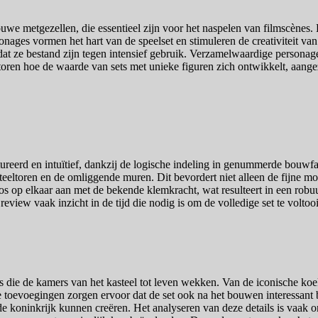
we metgezellen, die essentieel zijn voor het naspelen van filmscènes. E
ages vormen het hart van de speelset en stimuleren de creativiteit van
dat ze bestand zijn tegen intensief gebruik. Verzamelwaardige person
oren hoe de waarde van sets met unieke figuren zich ontwikkelt, aangezie
eerd en intuïtief, dankzij de logische indeling in genummerde bouwfas
eltoren en de omliggende muren. Dit bevordert niet alleen de fijne motor
 op elkaar aan met de bekende klemkracht, wat resulteert in een robuus
 review vaak inzicht in de tijd die nodig is om de volledige set te vol
 die de kamers van het kasteel tot leven wekken. Van de iconische koek
toevoegingen zorgen ervoor dat de set ook na het bouwen interessant bli
ide koninkrijk kunnen creëren. Het analyseren van deze details is vaak