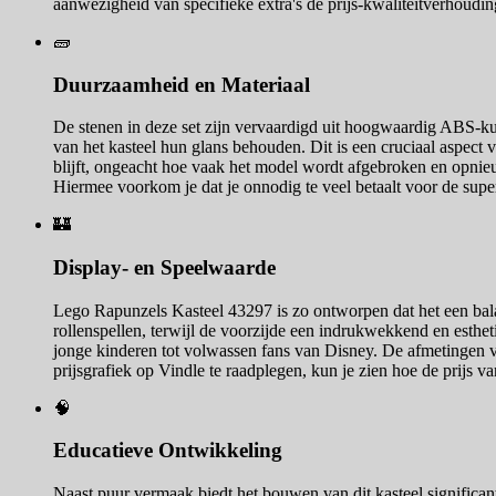
aanwezigheid van specifieke extra's de prijs-kwaliteitverhoudi
🧱
Duurzaamheid en Materiaal
De stenen in deze set zijn vervaardigd uit hoogwaardig ABS-kuns
van het kasteel hun glans behouden. Dit is een cruciaal aspect v
blijft, ongeacht hoe vaak het model wordt afgebroken en opnieu
Hiermee voorkom je dat je onnodig te veel betaalt voor de super
🏰
Display- en Speelwaarde
Lego Rapunzels Kasteel 43297 is zo ontworpen dat het een bala
rollenspellen, terwijl de voorzijde een indrukwekkend en esthe
jonge kinderen tot volwassen fans van Disney. De afmetingen v
prijsgrafiek op Vindle te raadplegen, kun je zien hoe de prijs v
🧠
Educatieve Ontwikkeling
Naast puur vermaak biedt het bouwen van dit kasteel signific