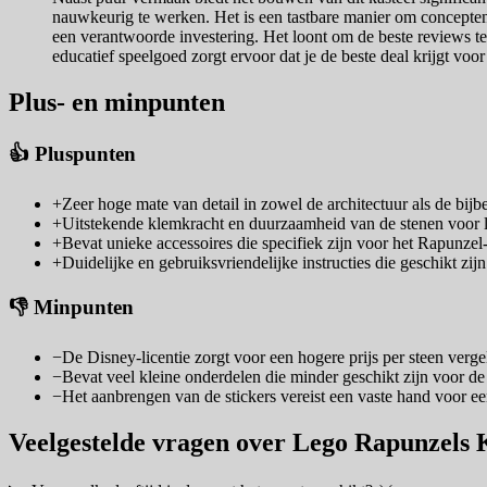
nauwkeurig te werken. Het is een tastbare manier om concepten 
een verantwoorde investering. Het loont om de beste reviews te
educatief speelgoed zorgt ervoor dat je de beste deal krijgt vo
Plus- en minpunten
👍 Pluspunten
+
Zeer hoge mate van detail in zowel de architectuur als de bijb
+
Uitstekende klemkracht en duurzaamheid van de stenen voor l
+
Bevat unieke accessoires die specifiek zijn voor het Rapunzel
+
Duidelijke en gebruiksvriendelijke instructies die geschikt zij
👎 Minpunten
−
De Disney-licentie zorgt voor een hogere prijs per steen verge
−
Bevat veel kleine onderdelen die minder geschikt zijn voor de 
−
Het aanbrengen van de stickers vereist een vaste hand voor een
Veelgestelde vragen over Lego Rapunzels 