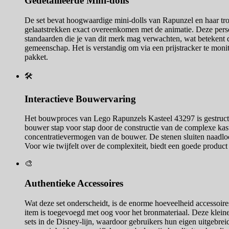
Gedetailleerde Mini-dolls
De set bevat hoogwaardige mini-dolls van Rapunzel en haar trou
gelaatstrekken exact overeenkomen met de animatie. Deze person
standaarden die je van dit merk mag verwachten, wat betekent 
gemeenschap. Het is verstandig om via een prijstracker te monit
pakket.
🛠️
Interactieve Bouwervaring
Het bouwproces van Lego Rapunzels Kasteel 43297 is gestructur
bouwer stap voor stap door de constructie van de complexe kaste
concentratievermogen van de bouwer. De stenen sluiten naadloos
Voor wie twijfelt over de complexiteit, biedt een goede product
🎨
Authentieke Accessoires
Wat deze set onderscheidt, is de enorme hoeveelheid accessoires
item is toegevoegd met oog voor het bronmateriaal. Deze kleine 
sets in de Disney-lijn, waardoor gebruikers hun eigen uitgebre