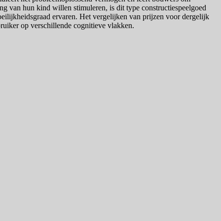
g van hun kind willen stimuleren, is dit type constructiespeelgoed
ilijkheidsgraad ervaren. Het vergelijken van prijzen voor dergelijk
bruiker op verschillende cognitieve vlakken.