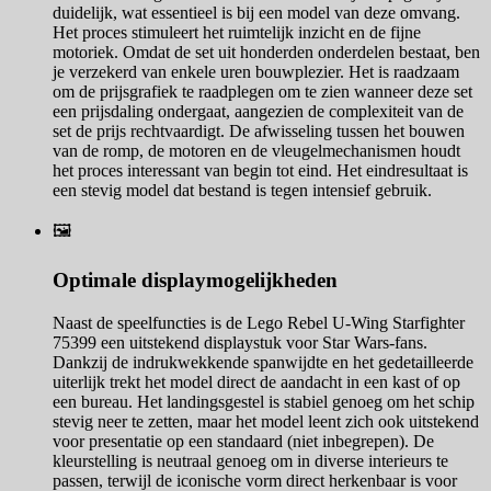
duidelijk, wat essentieel is bij een model van deze omvang.
Het proces stimuleert het ruimtelijk inzicht en de fijne
motoriek. Omdat de set uit honderden onderdelen bestaat, ben
je verzekerd van enkele uren bouwplezier. Het is raadzaam
om de prijsgrafiek te raadplegen om te zien wanneer deze set
een prijsdaling ondergaat, aangezien de complexiteit van de
set de prijs rechtvaardigt. De afwisseling tussen het bouwen
van de romp, de motoren en de vleugelmechanismen houdt
het proces interessant van begin tot eind. Het eindresultaat is
een stevig model dat bestand is tegen intensief gebruik.
🖼️
Optimale displaymogelijkheden
Naast de speelfuncties is de Lego Rebel U-Wing Starfighter
75399 een uitstekend displaystuk voor Star Wars-fans.
Dankzij de indrukwekkende spanwijdte en het gedetailleerde
uiterlijk trekt het model direct de aandacht in een kast of op
een bureau. Het landingsgestel is stabiel genoeg om het schip
stevig neer te zetten, maar het model leent zich ook uitstekend
voor presentatie op een standaard (niet inbegrepen). De
kleurstelling is neutraal genoeg om in diverse interieurs te
passen, terwijl de iconische vorm direct herkenbaar is voor