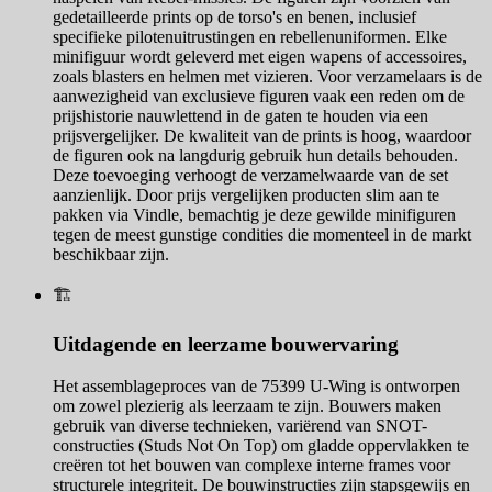
gedetailleerde prints op de torso's en benen, inclusief
specifieke pilotenuitrustingen en rebellenuniformen. Elke
minifiguur wordt geleverd met eigen wapens of accessoires,
zoals blasters en helmen met vizieren. Voor verzamelaars is de
aanwezigheid van exclusieve figuren vaak een reden om de
prijshistorie nauwlettend in de gaten te houden via een
prijsvergelijker. De kwaliteit van de prints is hoog, waardoor
de figuren ook na langdurig gebruik hun details behouden.
Deze toevoeging verhoogt de verzamelwaarde van de set
aanzienlijk. Door prijs vergelijken producten slim aan te
pakken via Vindle, bemachtig je deze gewilde minifiguren
tegen de meest gunstige condities die momenteel in de markt
beschikbaar zijn.
🏗️
Uitdagende en leerzame bouwervaring
Het assemblageproces van de 75399 U-Wing is ontworpen
om zowel plezierig als leerzaam te zijn. Bouwers maken
gebruik van diverse technieken, variërend van SNOT-
constructies (Studs Not On Top) om gladde oppervlakken te
creëren tot het bouwen van complexe interne frames voor
structurele integriteit. De bouwinstructies zijn stapsgewijs en