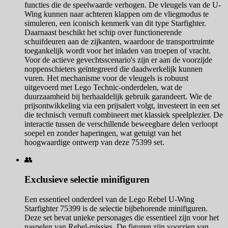
functies die de speelwaarde verhogen. De vleugels van de U-
Wing kunnen naar achteren klappen om de vliegmodus te
simuleren, een iconisch kenmerk van dit type Starfighter.
Daarnaast beschikt het schip over functionerende
schuifdeuren aan de zijkanten, waardoor de transportruimte
toegankelijk wordt voor het inladen van troepen of vracht.
Voor de actieve gevechtsscenario's zijn er aan de voorzijde
noppenschieters geïntegreerd die daadwerkelijk kunnen
vuren. Het mechanisme voor de vleugels is robuust
uitgevoerd met Lego Technic-onderdelen, wat de
duurzaamheid bij herhaaldelijk gebruik garandeert. Wie de
prijsontwikkeling via een prijsalert volgt, investeert in een set
die technisch vernuft combineert met klassiek speelplezier. De
interactie tussen de verschillende beweegbare delen verloopt
soepel en zonder haperingen, wat getuigt van het
hoogwaardige ontwerp van deze 75399 set.
👥
Exclusieve selectie minifiguren
Een essentieel onderdeel van de Lego Rebel U-Wing
Starfighter 75399 is de selectie bijbehorende minifiguren.
Deze set bevat unieke personages die essentieel zijn voor het
naspelen van Rebel-missies. De figuren zijn voorzien van