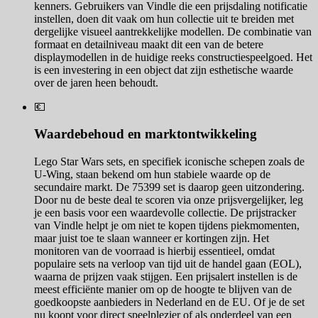
kenners. Gebruikers van Vindle die een prijsdaling notificatie
instellen, doen dit vaak om hun collectie uit te breiden met
dergelijke visueel aantrekkelijke modellen. De combinatie van
formaat en detailniveau maakt dit een van de betere
displaymodellen in de huidige reeks constructiespeelgoed. Het
is een investering in een object dat zijn esthetische waarde
over de jaren heen behoudt.
💶
Waardebehoud en marktontwikkeling
Lego Star Wars sets, en specifiek iconische schepen zoals de
U-Wing, staan bekend om hun stabiele waarde op de
secundaire markt. De 75399 set is daarop geen uitzondering.
Door nu de beste deal te scoren via onze prijsvergelijker, leg
je een basis voor een waardevolle collectie. De prijstracker
van Vindle helpt je om niet te kopen tijdens piekmomenten,
maar juist toe te slaan wanneer er kortingen zijn. Het
monitoren van de voorraad is hierbij essentieel, omdat
populaire sets na verloop van tijd uit de handel gaan (EOL),
waarna de prijzen vaak stijgen. Een prijsalert instellen is de
meest efficiënte manier om op de hoogte te blijven van de
goedkoopste aanbieders in Nederland en de EU. Of je de set
nu koopt voor direct speelplezier of als onderdeel van een