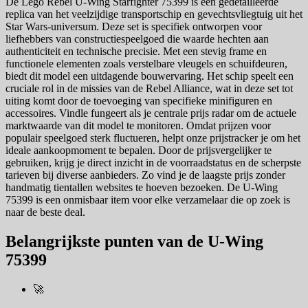
De Lego Rebel U-Wing Starfighter 75399 is een gedetailleerde
replica van het veelzijdige transportschip en gevechtsvliegtuig uit het
Star Wars-universum. Deze set is specifiek ontworpen voor
liefhebbers van constructiespeelgoed die waarde hechten aan
authenticiteit en technische precisie. Met een stevig frame en
functionele elementen zoals verstelbare vleugels en schuifdeuren,
biedt dit model een uitdagende bouwervaring. Het schip speelt een
cruciale rol in de missies van de Rebel Alliance, wat in deze set tot
uiting komt door de toevoeging van specifieke minifiguren en
accessoires. Vindle fungeert als je centrale prijs radar om de actuele
marktwaarde van dit model te monitoren. Omdat prijzen voor
populair speelgoed sterk fluctueren, helpt onze prijstracker je om het
ideale aankoopmoment te bepalen. Door de prijsvergelijker te
gebruiken, krijg je direct inzicht in de voorraadstatus en de scherpste
tarieven bij diverse aanbieders. Zo vind je de laagste prijs zonder
handmatig tientallen websites te hoeven bezoeken. De U-Wing
75399 is een onmisbaar item voor elke verzamelaar die op zoek is
naar de beste deal.
Belangrijkste punten van de U-Wing
75399
🚀