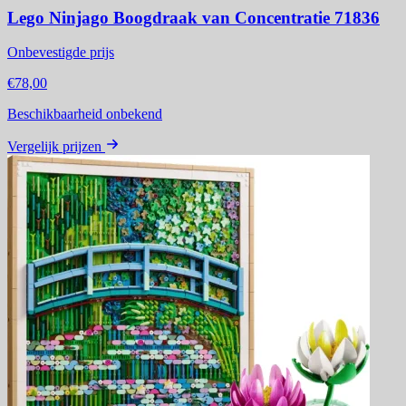
Lego Ninjago Boogdraak van Concentratie 71836
Onbevestigde prijs
€78,00
Beschikbaarheid onbekend
Vergelijk prijzen