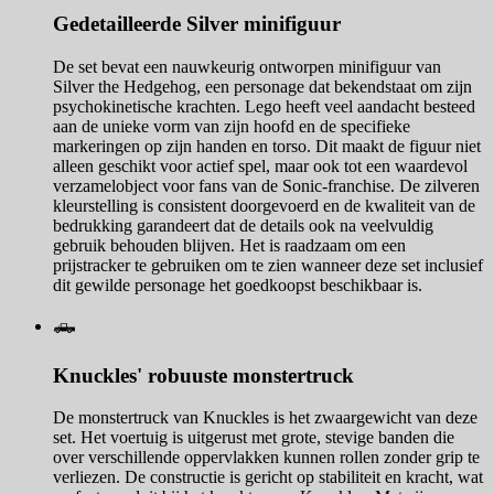
Gedetailleerde Silver minifiguur
De set bevat een nauwkeurig ontworpen minifiguur van
Silver the Hedgehog, een personage dat bekendstaat om zijn
psychokinetische krachten. Lego heeft veel aandacht besteed
aan de unieke vorm van zijn hoofd en de specifieke
markeringen op zijn handen en torso. Dit maakt de figuur niet
alleen geschikt voor actief spel, maar ook tot een waardevol
verzamelobject voor fans van de Sonic-franchise. De zilveren
kleurstelling is consistent doorgevoerd en de kwaliteit van de
bedrukking garandeert dat de details ook na veelvuldig
gebruik behouden blijven. Het is raadzaam om een
prijstracker te gebruiken om te zien wanneer deze set inclusief
dit gewilde personage het goedkoopst beschikbaar is.
🛻
Knuckles' robuuste monstertruck
De monstertruck van Knuckles is het zwaargewicht van deze
set. Het voertuig is uitgerust met grote, stevige banden die
over verschillende oppervlakken kunnen rollen zonder grip te
verliezen. De constructie is gericht op stabiliteit en kracht, wat