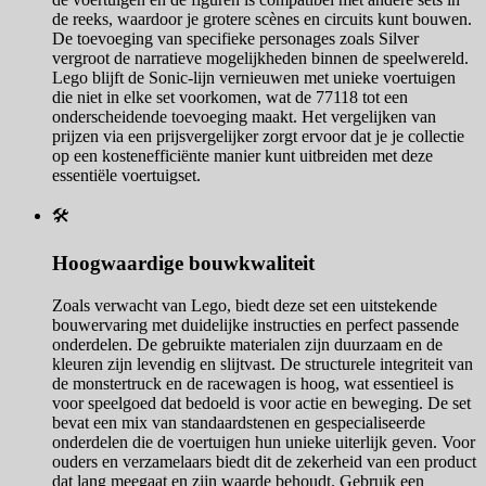
de reeks, waardoor je grotere scènes en circuits kunt bouwen.
De toevoeging van specifieke personages zoals Silver
vergroot de narratieve mogelijkheden binnen de speelwereld.
Lego blijft de Sonic-lijn vernieuwen met unieke voertuigen
die niet in elke set voorkomen, wat de 77118 tot een
onderscheidende toevoeging maakt. Het vergelijken van
prijzen via een prijsvergelijker zorgt ervoor dat je je collectie
op een kostenefficiënte manier kunt uitbreiden met deze
essentiële voertuigset.
🛠️
Hoogwaardige bouwkwaliteit
Zoals verwacht van Lego, biedt deze set een uitstekende
bouwervaring met duidelijke instructies en perfect passende
onderdelen. De gebruikte materialen zijn duurzaam en de
kleuren zijn levendig en slijtvast. De structurele integriteit van
de monstertruck en de racewagen is hoog, wat essentieel is
voor speelgoed dat bedoeld is voor actie en beweging. De set
bevat een mix van standaardstenen en gespecialiseerde
onderdelen die de voertuigen hun unieke uiterlijk geven. Voor
ouders en verzamelaars biedt dit de zekerheid van een product
dat lang meegaat en zijn waarde behoudt. Gebruik een