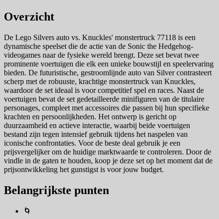
Overzicht
De Lego Silvers auto vs. Knuckles' monstertruck 77118 is een
dynamische speelset die de actie van de Sonic the Hedgehog-
videogames naar de fysieke wereld brengt. Deze set bevat twee
prominente voertuigen die elk een unieke bouwstijl en speelervaring
bieden. De futuristische, gestroomlijnde auto van Silver contrasteert
scherp met de robuuste, krachtige monstertruck van Knuckles,
waardoor de set ideaal is voor competitief spel en races. Naast de
voertuigen bevat de set gedetailleerde minifiguren van de titulaire
personages, compleet met accessoires die passen bij hun specifieke
krachten en persoonlijkheden. Het ontwerp is gericht op
duurzaamheid en actieve interactie, waarbij beide voertuigen
bestand zijn tegen intensief gebruik tijdens het naspelen van
iconische confrontaties. Voor de beste deal gebruik je een
prijsvergelijker om de huidige marktwaarde te controleren. Door de
vindle in de gaten te houden, koop je deze set op het moment dat de
prijsontwikkeling het gunstigst is voor jouw budget.
Belangrijkste punten
🌀