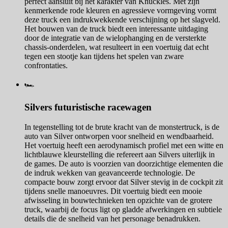
perfect aansluit bij het karakter van Knuckles. Met zijn
kenmerkende rode kleuren en agressieve vormgeving vormt
deze truck een indrukwekkende verschijning op het slagveld.
Het bouwen van de truck biedt een interessante uitdaging
door de integratie van de wielophanging en de versterkte
chassis-onderdelen, wat resulteert in een voertuig dat echt
tegen een stootje kan tijdens het spelen van zware
confrontaties.
🏎️
Silvers futuristische racewagen
In tegenstelling tot de brute kracht van de monstertruck, is de
auto van Silver ontworpen voor snelheid en wendbaarheid.
Het voertuig heeft een aerodynamisch profiel met een witte en
lichtblauwe kleurstelling die refereert aan Silvers uiterlijk in
de games. De auto is voorzien van doorzichtige elementen die
de indruk wekken van geavanceerde technologie. De
compacte bouw zorgt ervoor dat Silver stevig in de cockpit zit
tijdens snelle manoeuvres. Dit voertuig biedt een mooie
afwisseling in bouwtechnieken ten opzichte van de grotere
truck, waarbij de focus ligt op gladde afwerkingen en subtiele
details die de snelheid van het personage benadrukken.