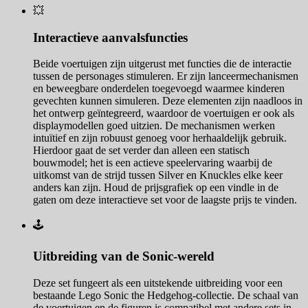
💥
Interactieve aanvalsfuncties
Beide voertuigen zijn uitgerust met functies die de interactie
tussen de personages stimuleren. Er zijn lanceermechanismen
en beweegbare onderdelen toegevoegd waarmee kinderen
gevechten kunnen simuleren. Deze elementen zijn naadloos in
het ontwerp geïntegreerd, waardoor de voertuigen er ook als
displaymodellen goed uitzien. De mechanismen werken
intuïtief en zijn robuust genoeg voor herhaaldelijk gebruik.
Hierdoor gaat de set verder dan alleen een statisch
bouwmodel; het is een actieve speelervaring waarbij de
uitkomst van de strijd tussen Silver en Knuckles elke keer
anders kan zijn. Houd de prijsgrafiek op een vindle in de
gaten om deze interactieve set voor de laagste prijs te vinden.
🕹️
Uitbreiding van de Sonic-wereld
Deze set fungeert als een uitstekende uitbreiding voor een
bestaande Lego Sonic the Hedgehog-collectie. De schaal van
de voertuigen en de figuren is compatibel met andere sets in