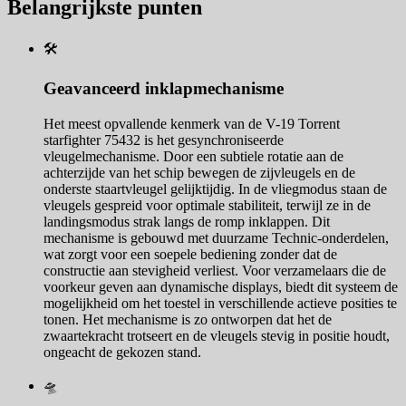
Belangrijkste punten
🛠️
Geavanceerd inklapmechanisme
Het meest opvallende kenmerk van de V-19 Torrent
starfighter 75432 is het gesynchroniseerde
vleugelmechanisme. Door een subtiele rotatie aan de
achterzijde van het schip bewegen de zijvleugels en de
onderste staartvleugel gelijktijdig. In de vliegmodus staan de
vleugels gespreid voor optimale stabiliteit, terwijl ze in de
landingsmodus strak langs de romp inklappen. Dit
mechanisme is gebouwd met duurzame Technic-onderdelen,
wat zorgt voor een soepele bediening zonder dat de
constructie aan stevigheid verliest. Voor verzamelaars die de
voorkeur geven aan dynamische displays, biedt dit systeem de
mogelijkheid om het toestel in verschillende actieve posities te
tonen. Het mechanisme is zo ontworpen dat het de
zwaartekracht trotseert en de vleugels stevig in positie houdt,
ongeacht de gekozen stand.
🛸