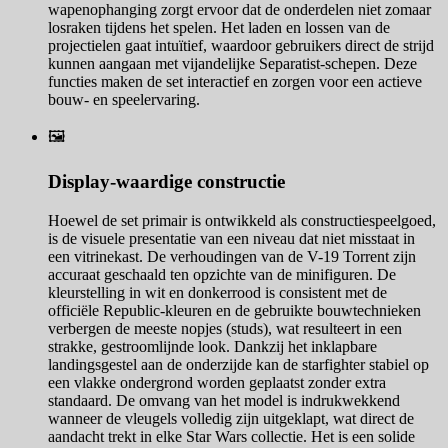
wapenophanging zorgt ervoor dat de onderdelen niet zomaar
losraken tijdens het spelen. Het laden en lossen van de
projectielen gaat intuïtief, waardoor gebruikers direct de strijd
kunnen aangaan met vijandelijke Separatist-schepen. Deze
functies maken de set interactief en zorgen voor een actieve
bouw- en speelervaring.
🖼️
Display-waardige constructie
Hoewel de set primair is ontwikkeld als constructiespeelgoed,
is de visuele presentatie van een niveau dat niet misstaat in
een vitrinekast. De verhoudingen van de V-19 Torrent zijn
accuraat geschaald ten opzichte van de minifiguren. De
kleurstelling in wit en donkerrood is consistent met de
officiële Republic-kleuren en de gebruikte bouwtechnieken
verbergen de meeste nopjes (studs), wat resulteert in een
strakke, gestroomlijnde look. Dankzij het inklapbare
landingsgestel aan de onderzijde kan de starfighter stabiel op
een vlakke ondergrond worden geplaatst zonder extra
standaard. De omvang van het model is indrukwekkend
wanneer de vleugels volledig zijn uitgeklapt, wat direct de
aandacht trekt in elke Star Wars collectie. Het is een solide