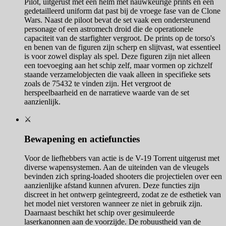
Pilot, uitgerust met een helm met nauwkeurige prints en een
gedetailleerd uniform dat past bij de vroege fase van de Clone
Wars. Naast de piloot bevat de set vaak een ondersteunend
personage of een astromech droid die de operationele
capaciteit van de starfighter vergroot. De prints op de torso's
en benen van de figuren zijn scherp en slijtvast, wat essentieel
is voor zowel display als spel. Deze figuren zijn niet alleen
een toevoeging aan het schip zelf, maar vormen op zichzelf
staande verzamelobjecten die vaak alleen in specifieke sets
zoals de 75432 te vinden zijn. Het vergroot de
herspeelbaarheid en de narratieve waarde van de set
aanzienlijk.
⚔️
Bewapening en actiefuncties
Voor de liefhebbers van actie is de V-19 Torrent uitgerust met
diverse wapensystemen. Aan de uiteinden van de vleugels
bevinden zich spring-loaded shooters die projectielen over een
aanzienlijke afstand kunnen afvuren. Deze functies zijn
discreet in het ontwerp geïntegreerd, zodat ze de esthetiek van
het model niet verstoren wanneer ze niet in gebruik zijn.
Daarnaast beschikt het schip over gesimuleerde
laserkanonnen aan de voorzijde. De robuustheid van de