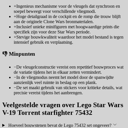
+
Ingenieus mechanisme voor de vleugels dat synchroon en
soepel beweegt voor verschillende vliegmodi.
+
Hoge detailgraad in de cockpit en de romp die trouw blijft
aan de originele Clone Wars bronmaterialen.
+
Inclusief unieke minifiguren met hoogwaardige prints die
specifiek zijn voor deze Star Wars periode.
+
Stevige bouwkwaliteit waardoor het model bestand is tegen
intensief gebruik en verplaatsing.
👎 Minpunten
−
De vleugelconstructie vereist een repetitief bouwproces wat
de variatie tijdens het in elkaar zetten vermindert.
−
In de vliegmodus neemt het model door de spanwijdte
aanzienlijk veel ruimte in beslag op een plank.
−
De set maakt gebruik van stickers voor kritieke details, wat
precisie vereist tijdens het aanbrengen.
Veelgestelde vragen over Lego Star Wars
V-19 Torrent starfighter 75432
Hoeveel bouwstenen bevat de Lego 75432 set ongeveer?