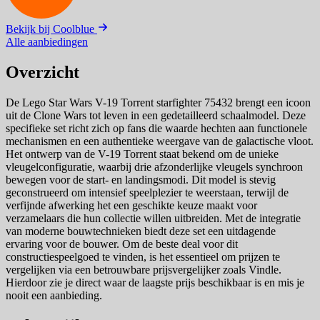
Bekijk bij Coolblue
Alle aanbiedingen
Overzicht
De Lego Star Wars V-19 Torrent starfighter 75432 brengt een icoon
uit de Clone Wars tot leven in een gedetailleerd schaalmodel. Deze
specifieke set richt zich op fans die waarde hechten aan functionele
mechanismen en een authentieke weergave van de galactische vloot.
Het ontwerp van de V-19 Torrent staat bekend om de unieke
vleugelconfiguratie, waarbij drie afzonderlijke vleugels synchroon
bewegen voor de start- en landingsmodi. Dit model is stevig
geconstrueerd om intensief speelplezier te weerstaan, terwijl de
verfijnde afwerking het een geschikte keuze maakt voor
verzamelaars die hun collectie willen uitbreiden. Met de integratie
van moderne bouwtechnieken biedt deze set een uitdagende
ervaring voor de bouwer. Om de beste deal voor dit
constructiespeelgoed te vinden, is het essentieel om prijzen te
vergelijken via een betrouwbare prijsvergelijker zoals Vindle.
Hierdoor zie je direct waar de laagste prijs beschikbaar is en mis je
nooit een aanbieding.