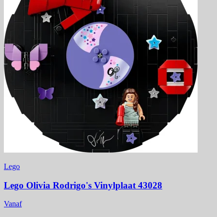
Lego
Lego Olivia Rodrigo's Vinylplaat 43028
Vanaf