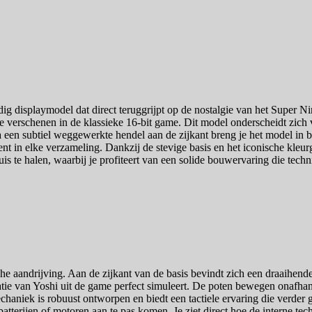
displaymodel dat direct teruggrijpt op de nostalgie van het Super Ni
ze verschenen in de klassieke 16-bit game. Dit model onderscheidt zic
 een subtiel weggewerkte hendel aan de zijkant breng je het model in b
ient in elke verzameling. Dankzij de stevige basis en het iconische kleur
is te halen, waarbij je profiteert van een solide bouwervaring die techn
e aandrijving. Aan de zijkant van de basis bevindt zich een draaihende
tie van Yoshi uit de game perfect simuleert. De poten bewegen onafhankel
haniek is robuust ontworpen en biedt een tactiele ervaring die verder 
tterijen of motoren aan te pas komen. Je ziet direct hoe de interne te