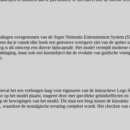
oudingen overgenomen van de Super Nintendo Entertainment System (SN
tekent dat je vanuit elke hoek een getrouwe weergave ziet van de sprites
ming is dit ontwerp een directe tijdscapsule. Het model vermijdt moderne
uitdaging, maar ook een kunstobject dat de evolutie van grafische vormg
t.
evat het een verborgen laag voor eigenaren van de interactieve Lego S
uur op het model plaatst, reageert deze met specifieke geluidseffecten
 op de bewegingen van het model. Dit slaat een brug tussen de klassieke
 waardoor de nostalgische ervaring compleet wordt. Het checken van de