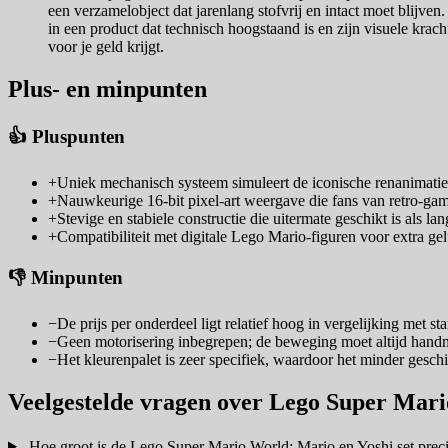
een verzamelobject dat jarenlang stofvrij en intact moet blijven. 
in een product dat technisch hoogstaand is en zijn visuele krach
voor je geld krijgt.
Plus- en minpunten
👍 Pluspunten
+
Uniek mechanisch systeem simuleert de iconische renanimatie
+
Nauwkeurige 16-bit pixel-art weergave die fans van retro-gam
+
Stevige en stabiele constructie die uitermate geschikt is als l
+
Compatibiliteit met digitale Lego Mario-figuren voor extra gelu
👎 Minpunten
−
De prijs per onderdeel ligt relatief hoog in vergelijking met s
−
Geen motorisering inbegrepen; de beweging moet altijd handm
−
Het kleurenpalet is zeer specifiek, waardoor het minder geschik
Veelgestelde vragen over Lego Super Mari
Hoe groot is de Lego Super Mario World: Mario en Yoshi set prec