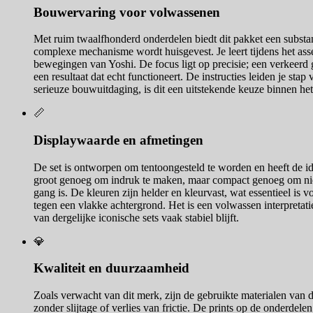
Bouwervaring voor volwassenen
Met ruim twaalfhonderd onderdelen biedt dit pakket een substa
complexe mechanisme wordt huisgevest. Je leert tijdens het as
bewegingen van Yoshi. De focus ligt op precisie; een verkeerd
een resultaat dat echt functioneert. De instructies leiden je st
serieuze bouwuitdaging, is dit een uitstekende keuze binnen he
📏
Displaywaarde en afmetingen
De set is ontworpen om tentoongesteld te worden en heeft de i
groot genoeg om indruk te maken, maar compact genoeg om niet 
gang is. De kleuren zijn helder en kleurvast, wat essentieel is 
tegen een vlakke achtergrond. Het is een volwassen interpretati
van dergelijke iconische sets vaak stabiel blijft.
💎
Kwaliteit en duurzaamheid
Zoals verwacht van dit merk, zijn de gebruikte materialen van 
zonder slijtage of verlies van frictie. De prints op de onderdel