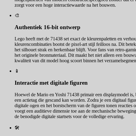
zorgt voor een hoge interactiewaarde na het bouwen.
🎨
Authentiek 16-bit ontwerp
Lego heeft met de 71438 set exact de kleurenpaletten en verh
kleurencombinaties bootst de pixel-art stijl feilloos na. Dit be
het silhouet strak en herkenbaar blijft. Voor fans van retro-ga
het originele bronmateriaal. Dit maakt het niet alleen een bouw
kwaliteit van dit model hoog scoort binnen het verzamelsegmen
📱
Interactie met digitale figuren
Hoewel de Mario en Yoshi 71438 primair een displaymodel is, b
een actietag die gescand kan worden. Zodra je een digitaal fig
digitale ogen en het borstscherm van de figuren tonen reacties
voegt een auditieve dimensie toe aan de mechanische beweging,
de benodigde digitale startsets voor de volledige ervaring.
🛠️