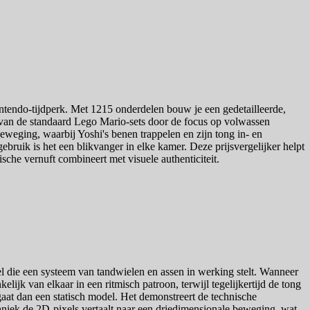
ntendo-tijdperk. Met 1215 onderdelen bouw je een gedetailleerde,
h van de standaard Lego Mario-sets door de focus op volwassen
eweging, waarbij Yoshi's benen trappelen en zijn tong in- en
gebruik is het een blikvanger in elke kamer. Deze prijsvergelijker helpt
ische vernuft combineert met visuele authenticiteit.
l die een systeem van tandwielen en assen in werking stelt. Wanneer
ijk van elkaar in een ritmisch patroon, terwijl tegelijkertijd de tong
gaat dan een statisch model. Het demonstreert de technische
chniek de 2D-pixels vertaalt naar een driedimensionale beweging, wat