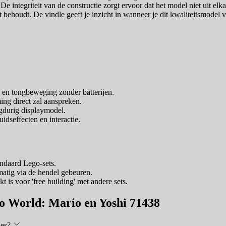
De integriteit van de constructie zorgt ervoor dat het model niet uit elka
t behoudt. De vindle geeft je inzicht in wanneer je dit kwaliteitsmodel 
 en tongbeweging zonder batterijen.
ing direct zal aanspreken.
angdurig displaymodel.
idseffecten en interactie.
tandaard Lego-sets.
atig via de hendel gebeuren.
t is voor 'free building' met andere sets.
o World: Mario en Yoshi 71438
ies?