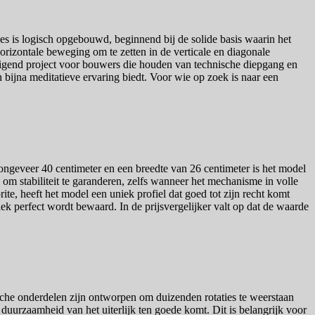
s is logisch opgebouwd, beginnend bij de solide basis waarin het
izontale beweging om te zetten in de verticale en diagonale
edigend project voor bouwers die houden van technische diepgang en
n bijna meditatieve ervaring biedt. Voor wie op zoek is naar een
ngeveer 40 centimeter en een breedte van 26 centimeter is het model
 stabiliteit te garanderen, zelfs wanneer het mechanisme in volle
ite, heeft het model een uniek profiel dat goed tot zijn recht komt
ek perfect wordt bewaard. In de prijsvergelijker valt op dat de waarde
ische onderdelen zijn ontworpen om duizenden rotaties te weerstaan
 duurzaamheid van het uiterlijk ten goede komt. Dit is belangrijk voor