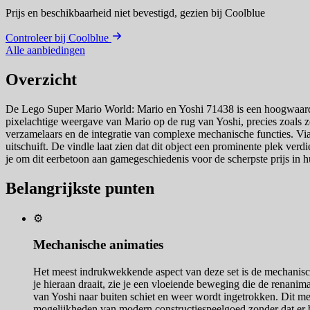
Prijs en beschikbaarheid niet bevestigd,
gezien bij Coolblue
Controleer bij Coolblue
Alle aanbiedingen
Overzicht
De Lego Super Mario World: Mario en Yoshi 71438 is een hoogwaardig 
pixelachtige weergave van Mario op de rug van Yoshi, precies zoals 
verzamelaars en de integratie van complexe mechanische functies. Via
uitschuift. De vindle laat zien dat dit object een prominente plek verd
je om dit eerbetoon aan gamegeschiedenis voor de scherpste prijs in hu
Belangrijkste punten
⚙️
Mechanische animaties
Het meest indrukwekkende aspect van deze set is de mechanisch
je hieraan draait, zie je een vloeiende beweging die de renanima
van Yoshi naar buiten schiet en weer wordt ingetrokken. Dit mec
mogelijkheden van modern constructiespeelgoed zonder dat er ba