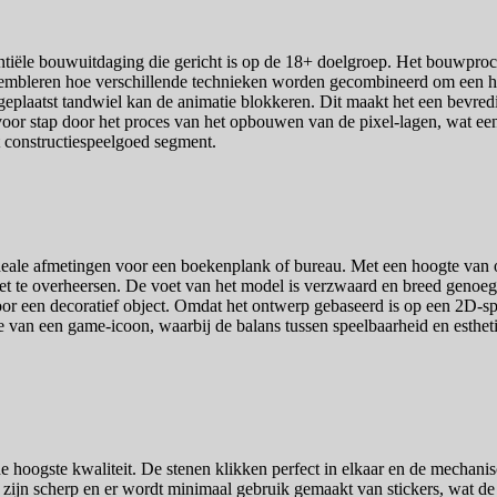
ntiële bouwuitdaging die gericht is op de 18+ doelgroep. Het bouwproce
sembleren hoe verschillende technieken worden gecombineerd om een hor
 geplaatst tandwiel kan de animatie blokkeren. Dit maakt het een bevr
ap voor stap door het proces van het opbouwen van de pixel-lagen, wat ee
t constructiespeelgoed segment.
deale afmetingen voor een boekenplank of bureau. Met een hoogte van o
te overheersen. De voet van het model is verzwaard en breed genoeg om
voor een decoratief object. Omdat het ontwerp gebaseerd is op een 2D-spr
e van een game-icoon, waarbij de balans tussen speelbaarheid en estheti
de hoogste kwaliteit. De stenen klikken perfect in elkaar en de mechan
en zijn scherp en er wordt minimaal gebruik gemaakt van stickers, wat de