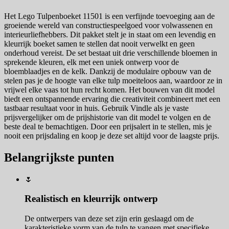
Het Lego Tulpenboeket 11501 is een verfijnde toevoeging aan de
groeiende wereld van constructiespeelgoed voor volwassenen en
interieurliefhebbers. Dit pakket stelt je in staat om een levendig en
kleurrijk boeket samen te stellen dat nooit verwelkt en geen
onderhoud vereist. De set bestaat uit drie verschillende bloemen in
sprekende kleuren, elk met een uniek ontwerp voor de
bloemblaadjes en de kelk. Dankzij de modulaire opbouw van de
stelen pas je de hoogte van elke tulp moeiteloos aan, waardoor ze in
vrijwel elke vaas tot hun recht komen. Het bouwen van dit model
biedt een ontspannende ervaring die creativiteit combineert met een
tastbaar resultaat voor in huis. Gebruik Vindle als je vaste
prijsvergelijker om de prijshistorie van dit model te volgen en de
beste deal te bemachtigen. Door een prijsalert in te stellen, mis je
nooit een prijsdaling en koop je deze set altijd voor de laagste prijs.
Belangrijkste punten
🌷
Realistisch en kleurrijk ontwerp
De ontwerpers van deze set zijn erin geslaagd om de
karakteristieke vorm van de tulp te vangen met specifieke