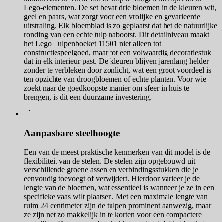
Lego-elementen. De set bevat drie bloemen in de kleuren wit,
geel en paars, wat zorgt voor een vrolijke en gevarieerde
uitstraling. Elk bloemblad is zo geplaatst dat het de natuurlijke
ronding van een echte tulp nabootst. Dit detailniveau maakt
het Lego Tulpenboeket 11501 niet alleen tot
constructiespeelgoed, maar tot een volwaardig decoratiestuk
dat in elk interieur past. De kleuren blijven jarenlang helder
zonder te verbleken door zonlicht, wat een groot voordeel is
ten opzichte van droogbloemen of echte planten. Voor wie
zoekt naar de goedkoopste manier om sfeer in huis te
brengen, is dit een duurzame investering.
📏
Aanpasbare steelhoogte
Een van de meest praktische kenmerken van dit model is de
flexibiliteit van de stelen. De stelen zijn opgebouwd uit
verschillende groene assen en verbindingsstukken die je
eenvoudig toevoegt of verwijdert. Hierdoor varieer je de
lengte van de bloemen, wat essentieel is wanneer je ze in een
specifieke vaas wilt plaatsen. Met een maximale lengte van
ruim 24 centimeter zijn de tulpen prominent aanwezig, maar
ze zijn net zo makkelijk in te korten voor een compactere