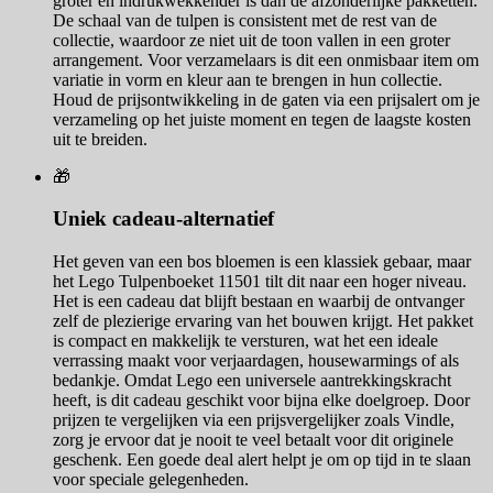
groter en indrukwekkender is dan de afzonderlijke pakketten.
De schaal van de tulpen is consistent met de rest van de
collectie, waardoor ze niet uit de toon vallen in een groter
arrangement. Voor verzamelaars is dit een onmisbaar item om
variatie in vorm en kleur aan te brengen in hun collectie.
Houd de prijsontwikkeling in de gaten via een prijsalert om je
verzameling op het juiste moment en tegen de laagste kosten
uit te breiden.
🎁
Uniek cadeau-alternatief
Het geven van een bos bloemen is een klassiek gebaar, maar
het Lego Tulpenboeket 11501 tilt dit naar een hoger niveau.
Het is een cadeau dat blijft bestaan en waarbij de ontvanger
zelf de plezierige ervaring van het bouwen krijgt. Het pakket
is compact en makkelijk te versturen, wat het een ideale
verrassing maakt voor verjaardagen, housewarmings of als
bedankje. Omdat Lego een universele aantrekkingskracht
heeft, is dit cadeau geschikt voor bijna elke doelgroep. Door
prijzen te vergelijken via een prijsvergelijker zoals Vindle,
zorg je ervoor dat je nooit te veel betaalt voor dit originele
geschenk. Een goede deal alert helpt je om op tijd in te slaan
voor speciale gelegenheden.