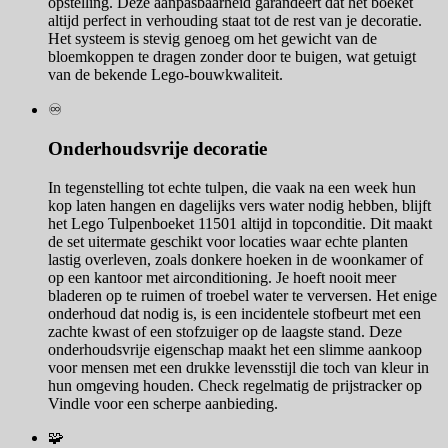
opstelling. Deze aanpasbaarheid garandeert dat het boeket
altijd perfect in verhouding staat tot de rest van je decoratie.
Het systeem is stevig genoeg om het gewicht van de
bloemkoppen te dragen zonder door te buigen, wat getuigt
van de bekende Lego-bouwkwaliteit.
♾️
Onderhoudsvrije decoratie
In tegenstelling tot echte tulpen, die vaak na een week hun
kop laten hangen en dagelijks vers water nodig hebben, blijft
het Lego Tulpenboeket 11501 altijd in topconditie. Dit maakt
de set uitermate geschikt voor locaties waar echte planten
lastig overleven, zoals donkere hoeken in de woonkamer of
op een kantoor met airconditioning. Je hoeft nooit meer
bladeren op te ruimen of troebel water te verversen. Het enige
onderhoud dat nodig is, is een incidentele stofbeurt met een
zachte kwast of een stofzuiger op de laagste stand. Deze
onderhoudsvrije eigenschap maakt het een slimme aankoop
voor mensen met een drukke levensstijl die toch van kleur in
hun omgeving houden. Check regelmatig de prijstracker op
Vindle voor een scherpe aanbieding.
🧩