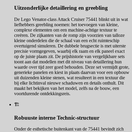
Uitzonderlijke detaillering en greebling
De Lego Venator-class Attack Cruiser 75441 blinkt uit in wat
liefhebbers greebling noemen: het toevoegen van kleine,
complexe elementen om een machine-achtige textuur te
creëren. De zijkanten van de romp zijn voorzien van talloze
kleine onderdelen die de schaal van een echt ruimteschip
overtuigend simuleren. De dubbele brugsectie is met uiterste
precisie vormgegeven, waarbij elk raam en elk paneel exact
op de juiste plaats zit. De prijshistorie van vergelijkbare sets
toont aan dat modellen met dit niveau van detaillering hun
waarde over tijd zeer goed behouden. Deze set vermijdt grote,
generieke panelen en kiest in plaats daarvan voor een opbouw
uit duizenden kleine stenen, wat resulteert in een textuur die
bij elke lichtinval nieuwe schaduwen en details onthult. Dit
maakt het bekijken van het model, zelfs na de bouw, een
voortdurende ontdekkingsreis.
🏗️
Robuuste interne Technic-structuur
Onder de esthetische buitenkant van de 75441 bevindt zich