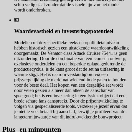
schip veilig staat zonder dat de visuele lijn van het model
wordt onderbroken.
💶
Waardevastheid en investeringspotentieel
Modellen uit deze specifieke reeks en op dit detailniveau
hebben historisch gezien een uitstekende waardeontwikkeling
doorgemaakt. De Venator-class Attack Cruiser 75441 is geen
uitzondering. Door de combinatie van een iconisch ontwerp,
exclusieve onderdelen en een beperkte oplage gedurende de
productiecyclus, is de kans groot dat de set na uitfasering in
waarde stijgt. Het is daarom verstandig om via een
prijsvergelijking de markt nauwlettend in de gaten te houden
voor de beste deal. Het kopen van een dergelijke set wordt
door velen gezien als meer dan alleen de aanschaf van
speelgoed; het is een investering in een fysiek object dat een
brede schare fans aanspreekt. Door de prijsontwikkeling te
volgen via gespecialiseerde tools, verzeker je jezelf ervan dat
je niet te veel betaalt bij aanschaf, terwijl je profiteert van de
langetermijnwaarde van dit indrukwekkende bouwproject.
Plus- en minpunten