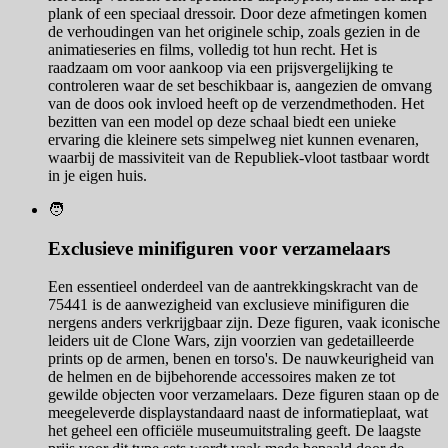
plank of een speciaal dressoir. Door deze afmetingen komen
de verhoudingen van het originele schip, zoals gezien in de
animatieseries en films, volledig tot hun recht. Het is
raadzaam om voor aankoop via een prijsvergelijking te
controleren waar de set beschikbaar is, aangezien de omvang
van de doos ook invloed heeft op de verzendmethoden. Het
bezitten van een model op deze schaal biedt een unieke
ervaring die kleinere sets simpelweg niet kunnen evenaren,
waarbij de massiviteit van de Republiek-vloot tastbaar wordt
in je eigen huis.
🧑
Exclusieve minifiguren voor verzamelaars
Een essentieel onderdeel van de aantrekkingskracht van de
75441 is de aanwezigheid van exclusieve minifiguren die
nergens anders verkrijgbaar zijn. Deze figuren, vaak iconische
leiders uit de Clone Wars, zijn voorzien van gedetailleerde
prints op de armen, benen en torso's. De nauwkeurigheid van
de helmen en de bijbehorende accessoires maken ze tot
gewilde objecten voor verzamelaars. Deze figuren staan op de
meegeleverde displaystandaard naast de informatieplaat, wat
het geheel een officiële museumuitstraling geeft. De laagste