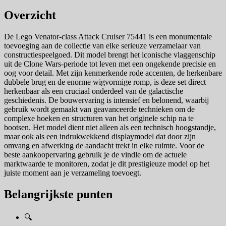
Overzicht
De Lego Venator-class Attack Cruiser 75441 is een monumentale
toevoeging aan de collectie van elke serieuze verzamelaar van
constructiespeelgoed. Dit model brengt het iconische vlaggenschip
uit de Clone Wars-periode tot leven met een ongekende precisie en
oog voor detail. Met zijn kenmerkende rode accenten, de herkenbare
dubbele brug en de enorme wigvormige romp, is deze set direct
herkenbaar als een cruciaal onderdeel van de galactische
geschiedenis. De bouwervaring is intensief en belonend, waarbij
gebruik wordt gemaakt van geavanceerde technieken om de
complexe hoeken en structuren van het originele schip na te
bootsen. Het model dient niet alleen als een technisch hoogstandje,
maar ook als een indrukwekkend displaymodel dat door zijn
omvang en afwerking de aandacht trekt in elke ruimte. Voor de
beste aankoopervaring gebruik je de vindle om de actuele
marktwaarde te monitoren, zodat je dit prestigieuze model op het
juiste moment aan je verzameling toevoegt.
Belangrijkste punten
🔍