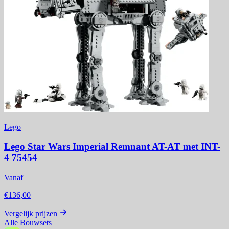
Lego
Lego Star Wars Imperial Remnant AT-AT met INT-
4 75454
Vanaf
€136,00
Vergelijk prijzen
Alle Bouwsets