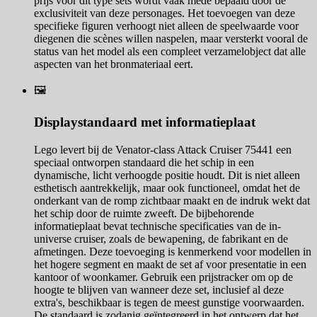
prijs voor dit type sets wordt vaak mede bepaald door de
exclusiviteit van deze personages. Het toevoegen van deze
specifieke figuren verhoogt niet alleen de speelwaarde voor
diegenen die scènes willen naspelen, maar versterkt vooral de
status van het model als een compleet verzamelobject dat alle
aspecten van het bronmateriaal eert.
🖼️
Displaystandaard met informatieplaat
Lego levert bij de Venator-class Attack Cruiser 75441 een
speciaal ontworpen standaard die het schip in een
dynamische, licht verhoogde positie houdt. Dit is niet alleen
esthetisch aantrekkelijk, maar ook functioneel, omdat het de
onderkant van de romp zichtbaar maakt en de indruk wekt dat
het schip door de ruimte zweeft. De bijbehorende
informatieplaat bevat technische specificaties van de in-
universe cruiser, zoals de bewapening, de fabrikant en de
afmetingen. Deze toevoeging is kenmerkend voor modellen in
het hogere segment en maakt de set af voor presentatie in een
kantoor of woonkamer. Gebruik een prijstracker om op de
hoogte te blijven van wanneer deze set, inclusief al deze
extra's, beschikbaar is tegen de meest gunstige voorwaarden.
De standaard is zodanig geïntegreerd in het ontwerp dat het