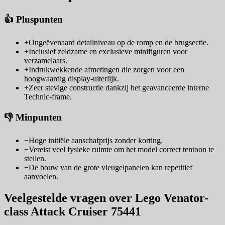
👍 Pluspunten
+
Ongeëvenaard detailniveau op de romp en de brugsectie.
+
Inclusief zeldzame en exclusieve minifiguren voor
verzamelaars.
+
Indrukwekkende afmetingen die zorgen voor een
hoogwaardig display-uiterlijk.
+
Zeer stevige constructie dankzij het geavanceerde interne
Technic-frame.
👎 Minpunten
−
Hoge initiële aanschafprijs zonder korting.
−
Vereist veel fysieke ruimte om het model correct tentoon te
stellen.
−
De bouw van de grote vleugelpanelen kan repetitief
aanvoelen.
Veelgestelde vragen over Lego Venator-
class Attack Cruiser 75441