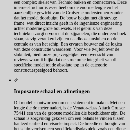
een complex skelet van Technic-balken en connectoren. Deze
interne structuur is essentieel om de enorme lengte en het
aanzienlijke gewicht van de Cruiser te ondersteunen zonder
dat het model doorbuigt. De bouw begint met dit stevige
frame, wat direct inzicht geeft in de ingenieuze engineering
achter moderne grote bouwsets. Het gebruik van deze
technieken zorgt ervoor dat de zijpanelen, die onder een hoek
staan, stevig verankerd zijn en naadloos aansluiten op de
centrale as van het schip. Een ervaren bouwer zal de logica
van deze constructie waarderen. Voor wie twijfelt over de
stabiliteit, biedt onze prijsvergelijker een overzicht van
reviews waaruit blijkt dat de structurele integriteit van dit
specifieke model tot de absolute top in de categorie
constructiespeelgoed behoort.
📏
Imposante schaal en afmetingen
Dit model is ontworpen om een statement te maken. Met een
lengte die de meter nadert, is de Venator-class Attack Cruiser
75441 een van de grootste modellen die beschikbaar zijn. De
schaal is zorgvuldig gekozen om een balans te vinden tussen
hanteerbaarheid en visuele impact. De breedte en hoogte van
het schip vereisen een specifieke displayplek, zoals een diepe