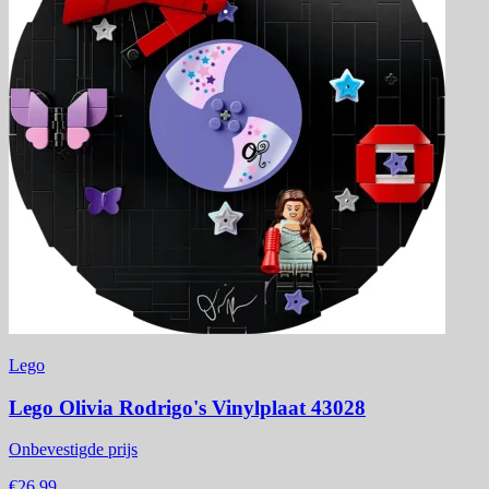
Lego
Lego Olivia Rodrigo's Vinylplaat 43028
Onbevestigde prijs
€26,99