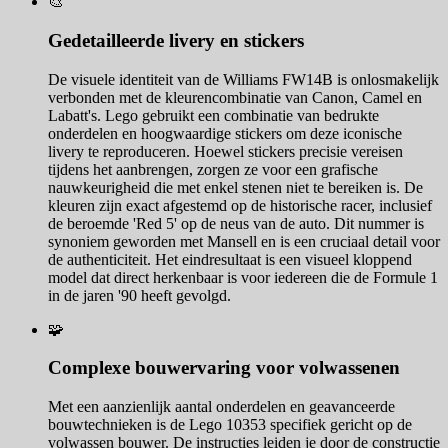
🎨
Gedetailleerde livery en stickers
De visuele identiteit van de Williams FW14B is onlosmakelijk
verbonden met de kleurencombinatie van Canon, Camel en
Labatt's. Lego gebruikt een combinatie van bedrukte
onderdelen en hoogwaardige stickers om deze iconische
livery te reproduceren. Hoewel stickers precisie vereisen
tijdens het aanbrengen, zorgen ze voor een grafische
nauwkeurigheid die met enkel stenen niet te bereiken is. De
kleuren zijn exact afgestemd op de historische racer, inclusief
de beroemde 'Red 5' op de neus van de auto. Dit nummer is
synoniem geworden met Mansell en is een cruciaal detail voor
de authenticiteit. Het eindresultaat is een visueel kloppend
model dat direct herkenbaar is voor iedereen die de Formule 1
in de jaren '90 heeft gevolgd.
🧩
Complexe bouwervaring voor volwassenen
Met een aanzienlijk aantal onderdelen en geavanceerde
bouwtechnieken is de Lego 10353 specifiek gericht op de
volwassen bouwer. De instructies leiden je door de constructie