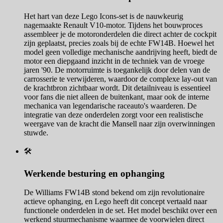
Het hart van deze Lego Icons-set is de nauwkeurig
nagemaakte Renault V10-motor. Tijdens het bouwproces
assembleer je de motoronderdelen die direct achter de cockpit
zijn geplaatst, precies zoals bij de echte FW14B. Hoewel het
model geen volledige mechanische aandrijving heeft, biedt de
motor een diepgaand inzicht in de techniek van de vroege
jaren '90. De motorruimte is toegankelijk door delen van de
carrosserie te verwijderen, waardoor de complexe lay-out van
de krachtbron zichtbaar wordt. Dit detailniveau is essentieel
voor fans die niet alleen de buitenkant, maar ook de interne
mechanica van legendarische raceauto's waarderen. De
integratie van deze onderdelen zorgt voor een realistische
weergave van de kracht die Mansell naar zijn overwinningen
stuwde.
🛠️
Werkende besturing en ophanging
De Williams FW14B stond bekend om zijn revolutionaire
actieve ophanging, en Lego heeft dit concept vertaald naar
functionele onderdelen in de set. Het model beschikt over een
werkend stuurmechanisme waarmee de voorwielen direct