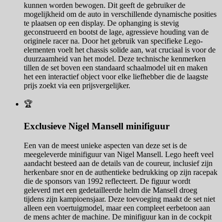
kunnen worden bewogen. Dit geeft de gebruiker de
mogelijkheid om de auto in verschillende dynamische posities
te plaatsen op een display. De ophanging is stevig
geconstrueerd en bootst de lage, agressieve houding van de
originele racer na. Door het gebruik van specifieke Lego-
elementen voelt het chassis solide aan, wat cruciaal is voor de
duurzaamheid van het model. Deze technische kenmerken
tillen de set boven een standaard schaalmodel uit en maken
het een interactief object voor elke liefhebber die de laagste
prijs zoekt via een prijsvergelijker.
🏆
Exclusieve Nigel Mansell minifiguur
Een van de meest unieke aspecten van deze set is de
meegeleverde minifiguur van Nigel Mansell. Lego heeft veel
aandacht besteed aan de details van de coureur, inclusief zijn
herkenbare snor en de authentieke bedrukking op zijn racepak
die de sponsors van 1992 reflecteert. De figuur wordt
geleverd met een gedetailleerde helm die Mansell droeg
tijdens zijn kampioensjaar. Deze toevoeging maakt de set niet
alleen een voertuigmodel, maar een compleet eerbetoon aan
de mens achter de machine. De minifiguur kan in de cockpit