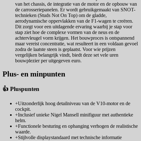
van het chassis, de integratie van de motor en de opbouw van
de carrosseriepanelen. Er wordt gebruikgemaakt van SNOT-
technieken (Studs Not On Top) om de gladde,
aerodynamische oppervlakken van de F1-wagen te creëren.
Dit zorgt voor een uitdagende ervaring waarbij je stap voor
stap ziet hoe de complexe vormen van de neus en de
achtervleugel vorm krijgen. Het bouwproces is ontspannend
maar vereist concentratie, wat resulteert in een voldaan gevoel
zodra de laatste steen is geplaatst. Voor wie prijzen
vergelijken belangrijk vindt, biedt deze set vele uren
bouwplezier per uitgegeven euro.
Plus- en minpunten
👍 Pluspunten
+
Uitzonderlijk hoog detailniveau van de V10-motor en de
cockpit.
+
Inclusief unieke Nigel Mansell minifiguur met authentieke
helm.
+
Functionele besturing en ophanging verhogen de realistische
waarde.
+
Stijlvolle displaystandaard met technische informatie