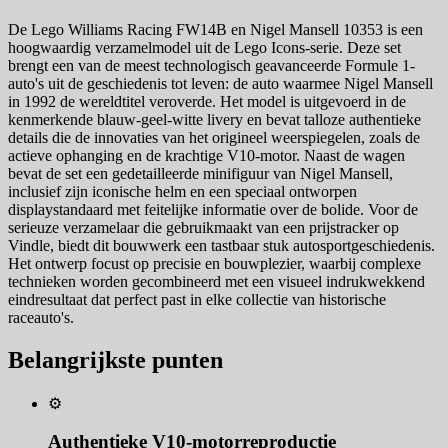
De Lego Williams Racing FW14B en Nigel Mansell 10353 is een
hoogwaardig verzamelmodel uit de Lego Icons-serie. Deze set
brengt een van de meest technologisch geavanceerde Formule 1-
auto's uit de geschiedenis tot leven: de auto waarmee Nigel Mansell
in 1992 de wereldtitel veroverde. Het model is uitgevoerd in de
kenmerkende blauw-geel-witte livery en bevat talloze authentieke
details die de innovaties van het origineel weerspiegelen, zoals de
actieve ophanging en de krachtige V10-motor. Naast de wagen
bevat de set een gedetailleerde minifiguur van Nigel Mansell,
inclusief zijn iconische helm en een speciaal ontworpen
displaystandaard met feitelijke informatie over de bolide. Voor de
serieuze verzamelaar die gebruikmaakt van een prijstracker op
Vindle, biedt dit bouwwerk een tastbaar stuk autosportgeschiedenis.
Het ontwerp focust op precisie en bouwplezier, waarbij complexe
technieken worden gecombineerd met een visueel indrukwekkend
eindresultaat dat perfect past in elke collectie van historische
raceauto's.
Belangrijkste punten
⚙️
Authentieke V10-motorreproductie