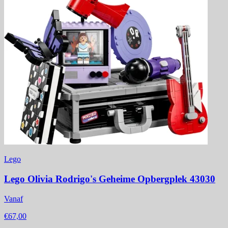
Lego
Lego Olivia Rodrigo's Geheime Opbergplek 43030
Vanaf
€67,00