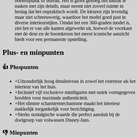
boekenplank of bureau. Het is groot genoeg om indruk te
maken met zijn details, maar neemt niet zoveel ruimte in
beslag dat het onpraktisch wordt. De kleuren zijn levendig
maar niet schreeuwerig, waardoor het model goed past in
diverse interieurstijlen. Omdat het een 360-graden model is,
ziet het er van alle kanten afgewerkt uit, hoewel de voorkant
met de deur en de boomkroon het meest iconische aanzicht
biedt voor een permanente opstelling.
Plus- en minpunten
👍 Pluspunten
+
Uitzonderlijk hoog detailniveau in zowel het exterieur als het
interieur van het huis.
+
Inclusief vijf exclusieve minifiguren met uniek vormgegeven
hoofden voor maximale authenticiteit.
+
Het slimme scharniermechanisme maakt het interieur
makkelijk toegankelijk voor bezichtiging.
+
Sterke nostalgische waarde die perfect aansluit bij de
doelgroep van volwassen Disney-fans.
👎 Minpunten