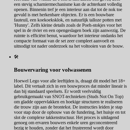
een stevig scharniermechanisme kan de achterkant volledig
openen. Binnenin tref je een interieur aan dat tot de nok toe
gevuld is met herkenbare objecten. Er is een bouwbare
fauteuil, een koekoeksklok, en natuurlijk talloze potten met
'Hunny'. Zelfs kleine details zoals de Poeh-stokjes voor het
spel in de rivier en een opengeslagen boek zijn aanwezig. De
ruimte is efficiënt benut, waardoor het interieur ondanks het
compacte formaat van de set zeer compleet aanvoelt en
uitnodigt tot nader onderzoek na het voltooien van de bouw.
🛠️
Bouwervaring voor volwassenen
Hoewel Lego voor alle leeftijden is, draagt dit model het 18+
label. Dit vertaalt zich in een bouwproces dat minder lineair is
dan bij standaard speelsets. Er wordt veelvuldig
gebruikgemaakt van SNOT-technieken (Studs Not On Top)
om gladde oppervlakken en hoekige structuren te realiseren
die trouw zijn aan de brontekst. De instructies leiden je stap
voor stap door de opbouw van de fundering, het huisje en tot
slot de complexe takkenstructuur. Het proces is uitdagend
genoeg om ervaren bouwers enkele uren geconcentreerd
bezig te houden, zonder dat het frustrerend wordt door