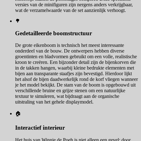
versies van de minifiguren zijn nergens anders verkrijgbaar,
wat de verzamelwaarde van de set aanzienlijk verhoogt.
🌳
Gedetailleerde boomstructuur
De grote eikenboom is technisch het meest interessante
onderdeel van de bouw. De ontwerpers hebben diverse
groentinten en bladvormen gebruikt om een volle, realistische
kroon te creëren. Een bijzonder detail zijn de bijenkorven die
in de takken hangen, waarbij kleine bedrukte elementen met
bijen aan transparante staafjes zijn bevestigd. Hierdoor lijkt
het alsof de bijen daadwerkelijk rond de korf vliegen wanneer
je het model bekijkt. De stam van de boom is opgebouwd uit
verschillende bruine en grijze stenen om een natuurlijke
textuur te simuleren, wat bijdraagt aan de organische
uitstraling van het gehele displaymodel.
🏠
Interactief interieur
Het huis van Winnie de Poeh is niet alleen een gevel; door