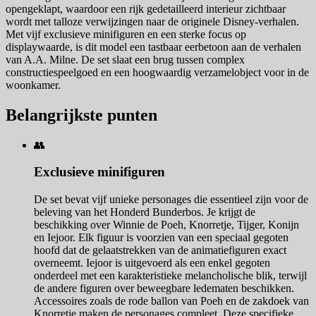
opengeklapt, waardoor een rijk gedetailleerd interieur zichtbaar
wordt met talloze verwijzingen naar de originele Disney-verhalen.
Met vijf exclusieve minifiguren en een sterke focus op
displaywaarde, is dit model een tastbaar eerbetoon aan de verhalen
van A.A. Milne. De set slaat een brug tussen complex
constructiespeelgoed en een hoogwaardig verzamelobject voor in de
woonkamer.
Belangrijkste punten
👥
Exclusieve minifiguren
De set bevat vijf unieke personages die essentieel zijn voor de
beleving van het Honderd Bunderbos. Je krijgt de
beschikking over Winnie de Poeh, Knorretje, Tijger, Konijn
en Iejoor. Elk figuur is voorzien van een speciaal gegoten
hoofd dat de gelaatstrekken van de animatiefiguren exact
overneemt. Iejoor is uitgevoerd als een enkel gegoten
onderdeel met een karakteristieke melancholische blik, terwijl
de andere figuren over beweegbare ledematen beschikken.
Accessoires zoals de rode ballon van Poeh en de zakdoek van
Knorretje maken de personages compleet. Deze specifieke