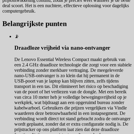
prijsontwikkeling continu, zodat je precies weet wanneer je de beste
deal scoort. Het is een nuchtere, effectieve oplossing voor dagelijks
computergebruik.
Belangrijkste punten
📡
Draadloze vrijheid via nano-ontvanger
De Lenovo Essential Wireless Compact maakt gebruik van
een 2.4 GHz draadloze technologie die zorgt voor een stabiele
verbinding zonder merkbare vertraging. De meegeleverde
nano-USB-ontvanger is zo klein dat hij permanent in de
USB-poort van je laptop kan blijven zitten, zelfs tijdens
transport in een tas. Dit elimineert het risico op beschadiging
van de poort of het verliezen van de dongle. Met een bereik
van circa 10 meter heb je volledige bewegingsvrijheid op je
werkplek, wat bijdraagt aan een opgeruimd bureau zonder
kabelwarboel. Gebruikers die prijzen vergelijken via Vindle
waarderen deze betrouwbaarheid in een instapsegment. De
verbinding wordt direct tot stand gebracht zodra de ontvanger
wordt geplaatst, zonder dat er extra configuratie nodig is. De
prijstracker op ons platform laat zien dat deze draadloze