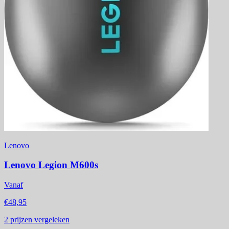
Lenovo
Lenovo Legion M600s
Vanaf
€48,95
2
prijzen vergeleken