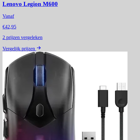
Lenovo Legion M600
Vanaf
€42,95
2
prijzen vergeleken
Vergelijk prijzen