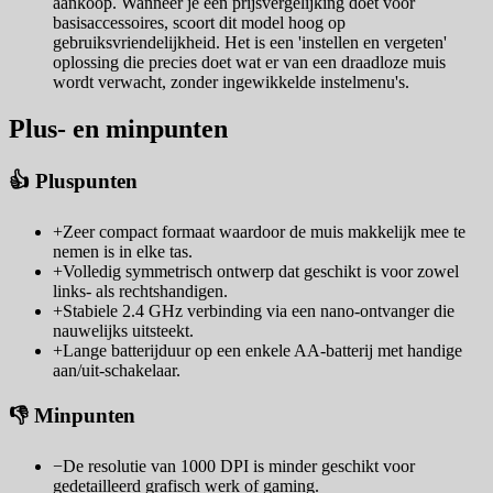
aankoop. Wanneer je een prijsvergelijking doet voor
basisaccessoires, scoort dit model hoog op
gebruiksvriendelijkheid. Het is een 'instellen en vergeten'
oplossing die precies doet wat er van een draadloze muis
wordt verwacht, zonder ingewikkelde instelmenu's.
Plus- en minpunten
👍 Pluspunten
+
Zeer compact formaat waardoor de muis makkelijk mee te
nemen is in elke tas.
+
Volledig symmetrisch ontwerp dat geschikt is voor zowel
links- als rechtshandigen.
+
Stabiele 2.4 GHz verbinding via een nano-ontvanger die
nauwelijks uitsteekt.
+
Lange batterijduur op een enkele AA-batterij met handige
aan/uit-schakelaar.
👎 Minpunten
−
De resolutie van 1000 DPI is minder geschikt voor
gedetailleerd grafisch werk of gaming.