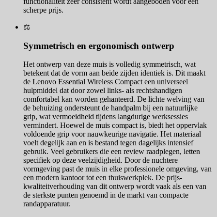
functionaliteit zeer consistent wordt aangeboden voor een
scherpe prijs.
⚖️
Symmetrisch en ergonomisch ontwerp
Het ontwerp van deze muis is volledig symmetrisch, wat
betekent dat de vorm aan beide zijden identiek is. Dit maakt
de Lenovo Essential Wireless Compact een universeel
hulpmiddel dat door zowel links- als rechtshandigen
comfortabel kan worden gehanteerd. De lichte welving van
de behuizing ondersteunt de handpalm bij een natuurlijke
grip, wat vermoeidheid tijdens langdurige werksessies
vermindert. Hoewel de muis compact is, biedt het oppervlak
voldoende grip voor nauwkeurige navigatie. Het materiaal
voelt degelijk aan en is bestand tegen dagelijks intensief
gebruik. Veel gebruikers die een review raadplegen, letten
specifiek op deze veelzijdigheid. Door de nuchtere
vormgeving past de muis in elke professionele omgeving, van
een modern kantoor tot een thuiswerkplek. De prijs-
kwaliteitverhouding van dit ontwerp wordt vaak als een van
de sterkste punten genoemd in de markt van compacte
randapparatuur.