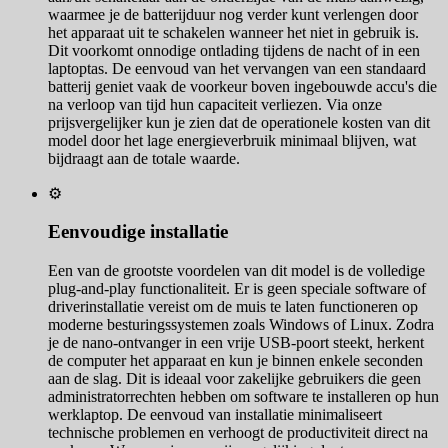
waarmee je de batterijduur nog verder kunt verlengen door
het apparaat uit te schakelen wanneer het niet in gebruik is.
Dit voorkomt onnodige ontlading tijdens de nacht of in een
laptoptas. De eenvoud van het vervangen van een standaard
batterij geniet vaak de voorkeur boven ingebouwde accu's die
na verloop van tijd hun capaciteit verliezen. Via onze
prijsvergelijker kun je zien dat de operationele kosten van dit
model door het lage energieverbruik minimaal blijven, wat
bijdraagt aan de totale waarde.
⚙️
Eenvoudige installatie
Een van de grootste voordelen van dit model is de volledige
plug-and-play functionaliteit. Er is geen speciale software of
driverinstallatie vereist om de muis te laten functioneren op
moderne besturingssystemen zoals Windows of Linux. Zodra
je de nano-ontvanger in een vrije USB-poort steekt, herkent
de computer het apparaat en kun je binnen enkele seconden
aan de slag. Dit is ideaal voor zakelijke gebruikers die geen
administratorrechten hebben om software te installeren op hun
werklaptop. De eenvoud van installatie minimaliseert
technische problemen en verhoogt de productiviteit direct na