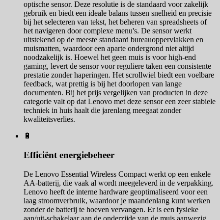
optische sensor. Deze resolutie is de standaard voor zakelijk
gebruik en biedt een ideale balans tussen snelheid en precisie
bij het selecteren van tekst, het beheren van spreadsheets of
het navigeren door complexe menu's. De sensor werkt
uitstekend op de meeste standaard bureauoppervlakken en
muismatten, waardoor een aparte ondergrond niet altijd
noodzakelijk is. Hoewel het geen muis is voor high-end
gaming, levert de sensor voor reguliere taken een consistente
prestatie zonder haperingen. Het scrollwiel biedt een voelbare
feedback, wat prettig is bij het doorlopen van lange
documenten. Bij het prijs vergelijken van producten in deze
categorie valt op dat Lenovo met deze sensor een zeer stabiele
techniek in huis haalt die jarenlang meegaat zonder
kwaliteitsverlies.
🔋
Efficiënt energiebeheer
De Lenovo Essential Wireless Compact werkt op een enkele
AA-batterij, die vaak al wordt meegeleverd in de verpakking.
Lenovo heeft de interne hardware geoptimaliseerd voor een
laag stroomverbruik, waardoor je maandenlang kunt werken
zonder de batterij te hoeven vervangen. Er is een fysieke
aan/uit-schakelaar aan de onderzijde van de muis aanwezig,