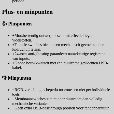
periode.
Plus- en minpunten
👍 Pluspunten
+
Morsbestendig ontwerp beschermt effectief tegen
vloeistoffen.
+
Tactiele switches bieden een mechanisch gevoel zonder
luidruchtig te zijn.
+
24-toets anti-ghosting garandeert nauwkeurige registratie
van inputs.
+
Goede bouwkwaliteit met een duurzame gevlochten USB-
kabel.
👎 Minpunten
−
RGB-verlichting is beperkt tot zones en niet per individuele
toets.
−
Membraanswitches zijn minder duurzaam dan volledig
mechanische varianten.
−
Geen extra USB-passthrough poorten voor randapparatuur.