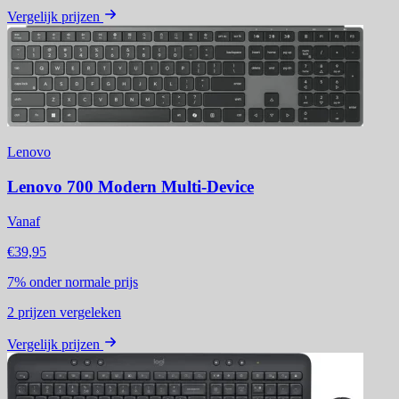
Vergelijk prijzen
Lenovo
Lenovo 700 Modern Multi-Device
Vanaf
€39,95
7%
onder normale prijs
2
prijzen vergeleken
Vergelijk prijzen