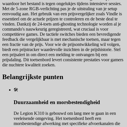
waardoor het bestand is tegen ongelukjes tijdens intensieve sessies.
Met de 5-zone RGB-verlichting pas je de uitstraling van je setup
eenvoudig aan. Het gebruik van een prijsvergelijker zoals Vindle is
essentieel om de actuele prijzen te controleren en de beste deal te
vinden. Dankzij de 24-toets anti-ghosting technologie worden al je
commando's nauwkeurig geregistreerd, wat cruciaal is voor
competitieve games. De tactiele switches bieden een bevredigende
feedback die vergelijkbaar is met mechanische toetsen, maar tegen
een fractie van de prijs. Voor wie de prijsontwikkeling wil volgen,
biedt een prijstracker waardevolle inzichten in de prijshistorie. Stel
een prijsalert in om direct een melding te ontvangen bij een
prijsdaling. Dit toetsenbord levert consistente prestaties voor gamers
die nuchtere kwaliteit zoeken.
Belangrijkste punten
🛠️
Duurzaamheid en morsbestendigheid
De Legion K310 is gebouwd om lang mee te gaan in een
veeleisende omgeving. Het toetsenbord heeft een
morsbestendige afwerking met specifieke afvoerkanalen die