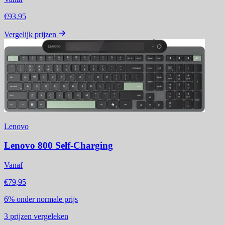
€93,95
Vergelijk prijzen
Lenovo
Lenovo 800 Self-Charging
Vanaf
€79,95
6%
onder normale prijs
3
prijzen vergeleken