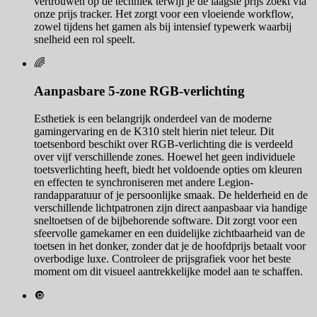
vertrouwen op de techniek terwijl je de laagste prijs zoekt via
onze prijs tracker. Het zorgt voor een vloeiende workflow,
zowel tijdens het gamen als bij intensief typewerk waarbij
snelheid een rol speelt.
🌈
Aanpasbare 5-zone RGB-verlichting
Esthetiek is een belangrijk onderdeel van de moderne
gamingervaring en de K310 stelt hierin niet teleur. Dit
toetsenbord beschikt over RGB-verlichting die is verdeeld
over vijf verschillende zones. Hoewel het geen individuele
toetsverlichting heeft, biedt het voldoende opties om kleuren
en effecten te synchroniseren met andere Legion-
randapparatuur of je persoonlijke smaak. De helderheid en de
verschillende lichtpatronen zijn direct aanpasbaar via handige
sneltoetsen of de bijbehorende software. Dit zorgt voor een
sfeervolle gamekamer en een duidelijke zichtbaarheid van de
toetsen in het donker, zonder dat je de hoofdprijs betaalt voor
overbodige luxe. Controleer de prijsgrafiek voor het beste
moment om dit visueel aantrekkelijke model aan te schaffen.
🔘