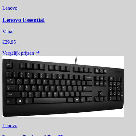
Lenovo
Lenovo Essential
Vanaf
€29,95
Vergelijk prijzen
Lenovo