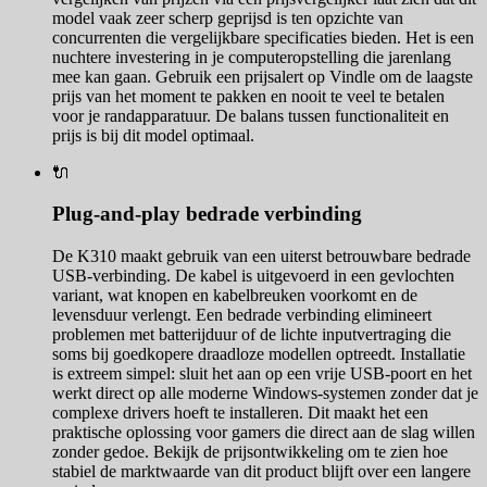
model vaak zeer scherp geprijsd is ten opzichte van
concurrenten die vergelijkbare specificaties bieden. Het is een
nuchtere investering in je computeropstelling die jarenlang
mee kan gaan. Gebruik een prijsalert op Vindle om de laagste
prijs van het moment te pakken en nooit te veel te betalen
voor je randapparatuur. De balans tussen functionaliteit en
prijs is bij dit model optimaal.
🔌
Plug-and-play bedrade verbinding
De K310 maakt gebruik van een uiterst betrouwbare bedrade
USB-verbinding. De kabel is uitgevoerd in een gevlochten
variant, wat knopen en kabelbreuken voorkomt en de
levensduur verlengt. Een bedrade verbinding elimineert
problemen met batterijduur of de lichte inputvertraging die
soms bij goedkopere draadloze modellen optreedt. Installatie
is extreem simpel: sluit het aan op een vrije USB-poort en het
werkt direct op alle moderne Windows-systemen zonder dat je
complexe drivers hoeft te installeren. Dit maakt het een
praktische oplossing voor gamers die direct aan de slag willen
zonder gedoe. Bekijk de prijsontwikkeling om te zien hoe
stabiel de marktwaarde van dit product blijft over een langere