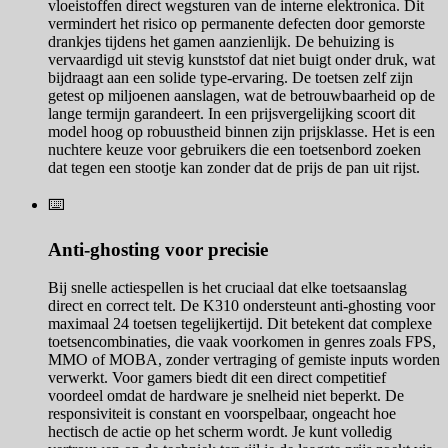
vloeistoffen direct wegsturen van de interne elektronica. Dit
vermindert het risico op permanente defecten door gemorste
drankjes tijdens het gamen aanzienlijk. De behuizing is
vervaardigd uit stevig kunststof dat niet buigt onder druk, wat
bijdraagt aan een solide type-ervaring. De toetsen zelf zijn
getest op miljoenen aanslagen, wat de betrouwbaarheid op de
lange termijn garandeert. In een prijsvergelijking scoort dit
model hoog op robuustheid binnen zijn prijsklasse. Het is een
nuchtere keuze voor gebruikers die een toetsenbord zoeken
dat tegen een stootje kan zonder dat de prijs de pan uit rijst.
⌨️
Anti-ghosting voor precisie
Bij snelle actiespellen is het cruciaal dat elke toetsaanslag
direct en correct telt. De K310 ondersteunt anti-ghosting voor
maximaal 24 toetsen tegelijkertijd. Dit betekent dat complexe
toetsencombinaties, die vaak voorkomen in genres zoals FPS,
MMO of MOBA, zonder vertraging of gemiste inputs worden
verwerkt. Voor gamers biedt dit een direct competitief
voordeel omdat de hardware je snelheid niet beperkt. De
responsiviteit is constant en voorspelbaar, ongeacht hoe
hectisch de actie op het scherm wordt. Je kunt volledig