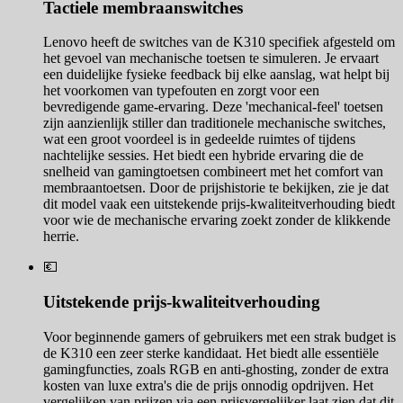
Tactiele membraanswitches
Lenovo heeft de switches van de K310 specifiek afgesteld om
het gevoel van mechanische toetsen te simuleren. Je ervaart
een duidelijke fysieke feedback bij elke aanslag, wat helpt bij
het voorkomen van typefouten en zorgt voor een
bevredigende game-ervaring. Deze 'mechanical-feel' toetsen
zijn aanzienlijk stiller dan traditionele mechanische switches,
wat een groot voordeel is in gedeelde ruimtes of tijdens
nachtelijke sessies. Het biedt een hybride ervaring die de
snelheid van gamingtoetsen combineert met het comfort van
membraantoetsen. Door de prijshistorie te bekijken, zie je dat
dit model vaak een uitstekende prijs-kwaliteitverhouding biedt
voor wie de mechanische ervaring zoekt zonder de klikkende
herrie.
💶
Uitstekende prijs-kwaliteitverhouding
Voor beginnende gamers of gebruikers met een strak budget is
de K310 een zeer sterke kandidaat. Het biedt alle essentiële
gamingfuncties, zoals RGB en anti-ghosting, zonder de extra
kosten van luxe extra's die de prijs onnodig opdrijven. Het
vergelijken van prijzen via een prijsvergelijker laat zien dat dit