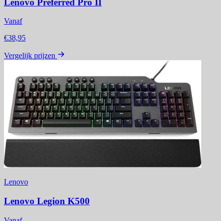
Lenovo Preferred Pro II
Vanaf
€38,95
Vergelijk prijzen
Lenovo
Lenovo Legion K500
Vanaf