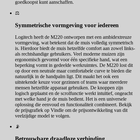
goedkoopst kunt aanschaffen.
⚖️
Symmetrische vormgeving voor iedereen
Logitech heeft de M220 ontworpen met een ambidextreuze
vormgeving, wat betekent dat de muis volledig symmetrisch
is. Hierdoor biedt de muis hetzelfde comfort aan zowel links-
als rechtshandige gebruikers. Veel moderne muizen zijn
ergonomisch gevormd voor één specifieke hand, wat een
beperking vormt in gedeelde werkruimtes. De M220 lost dit
op door een neutrale maar comfortabele curve te bieden die
natuurlijk in de handpalm ligt. Dit maakt het ook een
uitstekende keuze voor gezinnen of teams waar meerdere
mensen hetzelfde apparaat gebruiken. De knoppen zijn
logisch geplaatst en de scrolfunctie werkt intuïtief, ongeacht
met welke hand je de muis bedient. Het is een universele
oplossing die eenvoud en functionaliteit combineert. Bekijk
de prijsgrafiek op Vindle om de prijsontwikkeling van dit
veelzijdige model te volgen.
📡
Betrouwbare draadloze verbinding