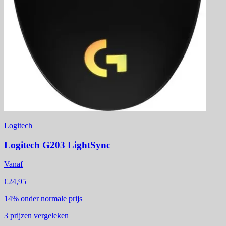
Logitech
Logitech G203 LightSync
Vanaf
€24,95
14%
onder normale prijs
3
prijzen vergeleken