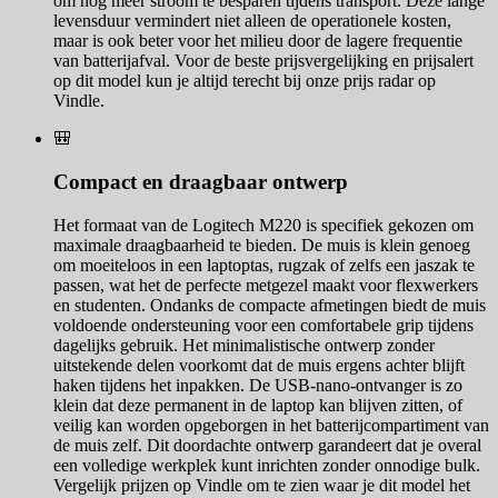
om nog meer stroom te besparen tijdens transport. Deze lange
levensduur vermindert niet alleen de operationele kosten,
maar is ook beter voor het milieu door de lagere frequentie
van batterijafval. Voor de beste prijsvergelijking en prijsalert
op dit model kun je altijd terecht bij onze prijs radar op
Vindle.
🎒
Compact en draagbaar ontwerp
Het formaat van de Logitech M220 is specifiek gekozen om
maximale draagbaarheid te bieden. De muis is klein genoeg
om moeiteloos in een laptoptas, rugzak of zelfs een jaszak te
passen, wat het de perfecte metgezel maakt voor flexwerkers
en studenten. Ondanks de compacte afmetingen biedt de muis
voldoende ondersteuning voor een comfortabele grip tijdens
dagelijks gebruik. Het minimalistische ontwerp zonder
uitstekende delen voorkomt dat de muis ergens achter blijft
haken tijdens het inpakken. De USB-nano-ontvanger is zo
klein dat deze permanent in de laptop kan blijven zitten, of
veilig kan worden opgeborgen in het batterijcompartiment van
de muis zelf. Dit doordachte ontwerp garandeert dat je overal
een volledige werkplek kunt inrichten zonder onnodige bulk.
Vergelijk prijzen op Vindle om te zien waar je dit model het