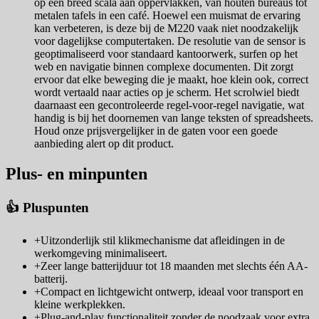
op een breed scala aan oppervlakken, van houten bureaus tot
metalen tafels in een café. Hoewel een muismat de ervaring
kan verbeteren, is deze bij de M220 vaak niet noodzakelijk
voor dagelijkse computertaken. De resolutie van de sensor is
geoptimaliseerd voor standaard kantoorwerk, surfen op het
web en navigatie binnen complexe documenten. Dit zorgt
ervoor dat elke beweging die je maakt, hoe klein ook, correct
wordt vertaald naar acties op je scherm. Het scrolwiel biedt
daarnaast een gecontroleerde regel-voor-regel navigatie, wat
handig is bij het doornemen van lange teksten of spreadsheets.
Houd onze prijsvergelijker in de gaten voor een goede
aanbieding alert op dit product.
Plus- en minpunten
👍 Pluspunten
+
Uitzonderlijk stil klikmechanisme dat afleidingen in de
werkomgeving minimaliseert.
+
Zeer lange batterijduur tot 18 maanden met slechts één AA-
batterij.
+
Compact en lichtgewicht ontwerp, ideaal voor transport en
kleine werkplekken.
+
Plug-and-play functionaliteit zonder de noodzaak voor extra