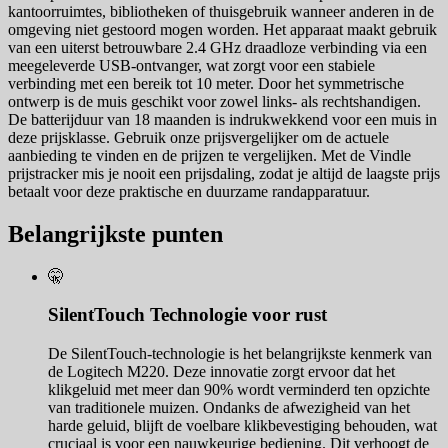
kantoorruimtes, bibliotheken of thuisgebruik wanneer anderen in de
omgeving niet gestoord mogen worden. Het apparaat maakt gebruik
van een uiterst betrouwbare 2.4 GHz draadloze verbinding via een
meegeleverde USB-ontvanger, wat zorgt voor een stabiele
verbinding met een bereik tot 10 meter. Door het symmetrische
ontwerp is de muis geschikt voor zowel links- als rechtshandigen.
De batterijduur van 18 maanden is indrukwekkend voor een muis in
deze prijsklasse. Gebruik onze prijsvergelijker om de actuele
aanbieding te vinden en de prijzen te vergelijken. Met de Vindle
prijstracker mis je nooit een prijsdaling, zodat je altijd de laagste prijs
betaalt voor deze praktische en duurzame randapparatuur.
Belangrijkste punten
🤫
SilentTouch Technologie voor rust
De SilentTouch-technologie is het belangrijkste kenmerk van
de Logitech M220. Deze innovatie zorgt ervoor dat het
klikgeluid met meer dan 90% wordt verminderd ten opzichte
van traditionele muizen. Ondanks de afwezigheid van het
harde geluid, blijft de voelbare klikbevestiging behouden, wat
cruciaal is voor een nauwkeurige bediening. Dit verhoogt de