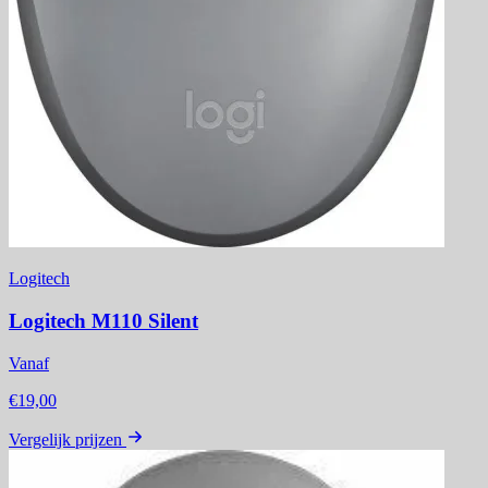
Logitech
Logitech M110 Silent
Vanaf
€19,00
Vergelijk prijzen