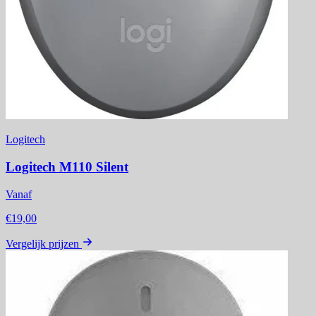
Logitech
Logitech M110 Silent
Vanaf
€19,00
Vergelijk prijzen