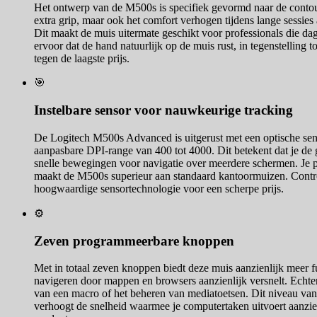
Het ontwerp van de M500s is specifiek gevormd naar de contour
extra grip, maar ook het comfort verhogen tijdens lange sessie
Dit maakt de muis uitermate geschikt voor professionals die d
ervoor dat de hand natuurlijk op de muis rust, in tegenstelling
tegen de laagste prijs.
🎯
Instelbare sensor voor nauwkeurige tracking
De Logitech M500s Advanced is uitgerust met een optische senso
aanpasbare DPI-range van 400 tot 4000. Dit betekent dat je de 
snelle bewegingen voor navigatie over meerdere schermen. Je p
maakt de M500s superieur aan standaard kantoormuizen. Control
hoogwaardige sensortechnologie voor een scherpe prijs.
⚙️
Zeven programmeerbare knoppen
Met in totaal zeven knoppen biedt deze muis aanzienlijk meer f
navigeren door mappen en browsers aanzienlijk versnelt. Echter,
van een macro of het beheren van mediatoetsen. Dit niveau van p
verhoogt de snelheid waarmee je computertaken uitvoert aanzienli