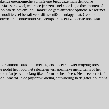
e bekende ergonomische vormgeving biedt deze muis de nodige
er-fast scrollwiel, waarmee je razendsnel door lange documenten of
knop aan de bovenzijde. Dankzij de geavanceerde optische sensor met
 nooit te veel betaalt voor dit essentiële randapparaat. Gebruik de
 betrouwbaar en onderhoudsvrij werkpaard zoekt zonder de noodzaak
je draaimodus draait het metaal-gebalanceerde wiel wrijvingsloos
e nodig hebt voor het selecteren van specifieke menu-items of het
mt dat je over belangrijke informatie heen leest. Het is een cruciaal
model, waarbij je de prijsontwikkeling nauwkeurig in de gaten houdt via