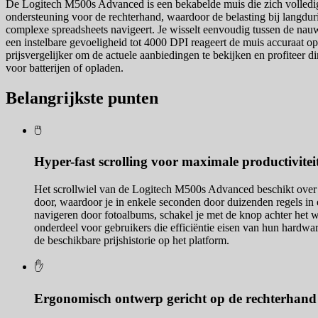
De Logitech M500s Advanced is een bekabelde muis die zich volledig
ondersteuning voor de rechterhand, waardoor de belasting bij langdu
complexe spreadsheets navigeert. Je wisselt eenvoudig tussen de nau
een instelbare gevoeligheid tot 4000 DPI reageert de muis accuraat op v
prijsvergelijker om de actuele aanbiedingen te bekijken en profiteer
voor batterijen of opladen.
Belangrijkste punten
🖱️
Hyper-fast scrolling voor maximale productivitei
Het scrollwiel van de Logitech M500s Advanced beschikt over tw
door, waardoor je in enkele seconden door duizenden regels in 
navigeren door fotoalbums, schakel je met de knop achter het wi
onderdeel voor gebruikers die efficiëntie eisen van hun hardwar
de beschikbare prijshistorie op het platform.
✋
Ergonomisch ontwerp gericht op de rechterhand