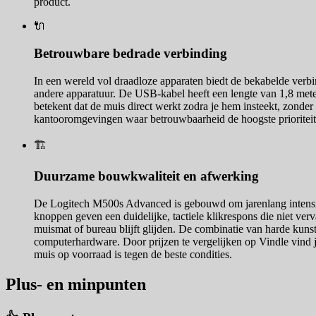
product.
🔌
Betrouwbare bedrade verbinding
In een wereld vol draadloze apparaten biedt de bekabelde verbi
andere apparatuur. De USB-kabel heeft een lengte van 1,8 meter
betekent dat de muis direct werkt zodra je hem insteekt, zonder
kantooromgevingen waar betrouwbaarheid de hoogste prioriteit he
🏗️
Duurzame bouwkwaliteit en afwerking
De Logitech M500s Advanced is gebouwd om jarenlang intensief
knoppen geven een duidelijke, tactiele klikrespons die niet ve
muismat of bureau blijft glijden. De combinatie van harde kunst
computerhardware. Door prijzen te vergelijken op Vindle vind je
muis op voorraad is tegen de beste condities.
Plus- en minpunten