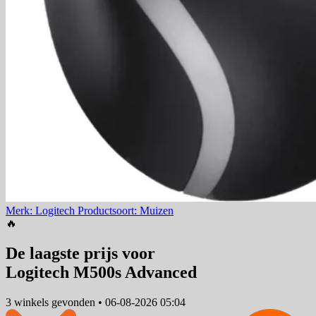
Merk: Logitech
Productsoort: Muizen
🔥
De laagste prijs voor
Logitech M500s Advanced
3 winkels
gevonden
•
06-08-2026 05:04