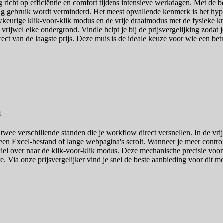
 richt op efficiëntie en comfort tijdens intensieve werkdagen. Met d
rig gebruik wordt verminderd. Het meest opvallende kenmerk is het hyp
wkeurige klik-voor-klik modus en de vrije draaimodus met de fysieke 
rijwel elke ondergrond. Vindle helpt je bij de prijsvergelijking zodat je
 direct van de laagste prijs. Deze muis is de ideale keuze voor wie een
t
ee verschillende standen die je workflow direct versnellen. In de vri
een Excel-bestand of lange webpagina's scrolt. Wanneer je meer control
el over naar de klik-voor-klik modus. Deze mechanische precisie voorko
e. Via onze prijsvergelijker vind je snel de beste aanbieding voor dit 