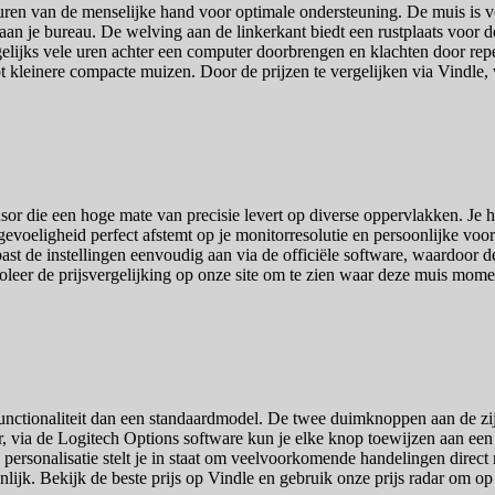
en van de menselijke hand voor optimale ondersteuning. De muis is voo
s aan je bureau. De welving aan de linkerkant biedt een rustplaats voor
agelijks vele uren achter een computer doorbrengen en klachten door re
 tot kleinere compacte muizen. Door de prijzen te vergelijken via Vindl
r die een hoge mate van precisie levert op diverse oppervlakken. Je he
gevoeligheid perfect afstemt op je monitorresolutie en persoonlijke vo
ast de instellingen eenvoudig aan via de officiële software, waardoor
eer de prijsvergelijking op onze site om te zien waar deze muis momen
unctionaliteit dan een standaardmodel. De twee duimknoppen aan de zijka
 via de Logitech Options software kun je elke knop toewijzen aan een s
ersonalisatie stelt je in staat om veelvoorkomende handelingen direct m
jk. Bekijk de beste prijs op Vindle en gebruik onze prijs radar om op d