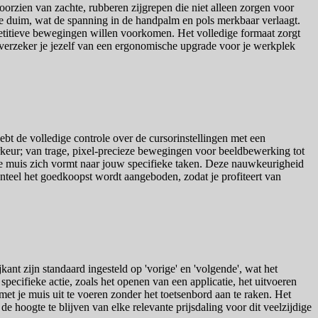
rzien van zachte, rubberen zijgrepen die niet alleen zorgen voor
 de duim, wat de spanning in de handpalm en pols merkbaar verlaagt.
petitieve bewegingen willen voorkomen. Het volledige formaat zorgt
e, verzeker je jezelf van een ergonomische upgrade voor je werkplek
bt de volledige controle over de cursorinstellingen met een
orkeur; van trage, pixel-precieze bewegingen voor beeldbewerking tot
 de muis zich vormt naar jouw specifieke taken. Deze nauwkeurigheid
teel het goedkoopst wordt aangeboden, zodat je profiteert van
nt zijn standaard ingesteld op 'vorige' en 'volgende', wat het
pecifieke actie, zoals het openen van een applicatie, het uitvoeren
et je muis uit te voeren zonder het toetsenbord aan te raken. Het
e hoogte te blijven van elke relevante prijsdaling voor dit veelzijdige