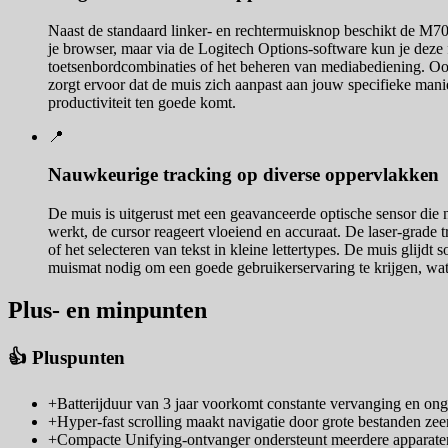
Naast de standaard linker- en rechtermuisknop beschikt de M70
je browser, maar via de Logitech Options-software kun je deze f
toetsenbordcombinaties of het beheren van mediabediening. Ook h
zorgt ervoor dat de muis zich aanpast aan jouw specifieke mani
productiviteit ten goede komt.
📍
Nauwkeurige tracking op diverse oppervlakken
De muis is uitgerust met een geavanceerde optische sensor die 
werkt, de cursor reageert vloeiend en accuraat. De laser-grade 
of het selecteren van tekst in kleine lettertypes. De muis glij
muismat nodig om een goede gebruikerservaring te krijgen, wat 
Plus- en minpunten
👍 Pluspunten
+
Batterijduur van 3 jaar voorkomt constante vervanging en on
+
Hyper-fast scrolling maakt navigatie door grote bestanden zeer 
+
Compacte Unifying-ontvanger ondersteunt meerdere apparaten 