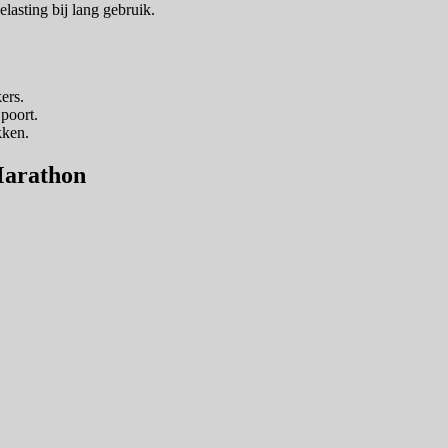
asting bij lang gebruik.
ers.
poort.
kken.
Marathon