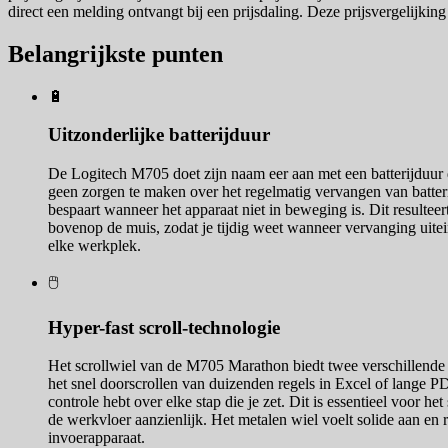
direct een melding ontvangt bij een prijsdaling. Deze prijsvergelijking
Belangrijkste punten
🔋
Uitzonderlijke batterijduur
De Logitech M705 doet zijn naam eer aan met een batterijduur di
geen zorgen te maken over het regelmatig vervangen van batteri
bespaart wanneer het apparaat niet in beweging is. Dit resulteer
bovenop de muis, zodat je tijdig weet wanneer vervanging uitein
elke werkplek.
🖱️
Hyper-fast scroll-technologie
Het scrollwiel van de M705 Marathon biedt twee verschillende st
het snel doorscrollen van duizenden regels in Excel of lange P
controle hebt over elke stap die je zet. Dit is essentieel voor 
de werkvloer aanzienlijk. Het metalen wiel voelt solide aan en 
invoerapparaat.