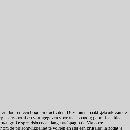
erijduur en een hoge productiviteit. Deze muis maakt gebruik van de
werp is ergonomisch vormgegeven voor rechtshandig gebruik en biedt
 omvangrijke spreadsheets en lange webpagina's. Via onze
r om de prijsontwikkeling te volgen en stel een prijsalert in zodat je