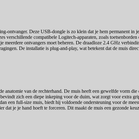
-ontvanger. Deze USB-dongle is zo klein dat je hem permanent in je lap
ot zes verschillende compatibele Logitech-apparaten, zoals toetsenborde
je meerdere ontvangers moet beheren. De draadloze 2.4 GHz verbinding 
agingen. De installatie is plug-and-play, wat betekent dat de muis dire
e anatomie van de rechterhand. De muis heeft een gewelfde vorm die d
bevindt zich een diepe inkeping voor de duim, wat zorgt voor extra gri
an een full-size muis, biedt hij voldoende ondersteuning voor de meest
der dat je je hand hoeft te forceren. Dit maakt de muis een gezonde keu