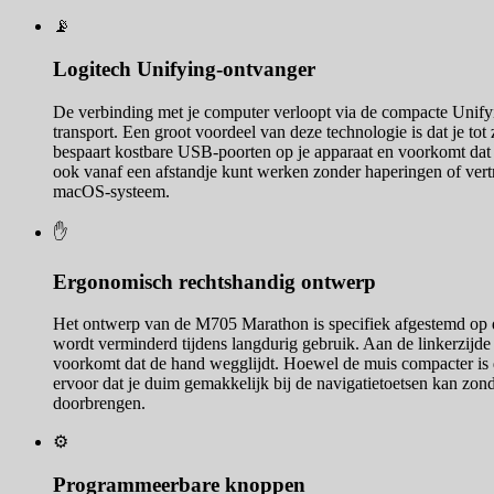
📡
Logitech Unifying-ontvanger
De verbinding met je computer verloopt via de compacte Unifying
transport. Een groot voordeel van deze technologie is dat je t
bespaart kostbare USB-poorten op je apparaat en voorkomt dat 
ook vanaf een afstandje kunt werken zonder haperingen of vertr
macOS-systeem.
✋
Ergonomisch rechtshandig ontwerp
Het ontwerp van de M705 Marathon is specifiek afgestemd op d
wordt verminderd tijdens langdurig gebruik. Aan de linkerzijde 
voorkomt dat de hand wegglijdt. Hoewel de muis compacter is d
ervoor dat je duim gemakkelijk bij de navigatietoetsen kan zon
doorbrengen.
⚙️
Programmeerbare knoppen