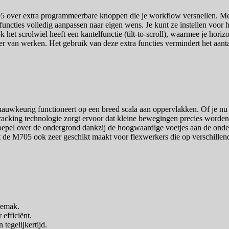
5 over extra programmeerbare knoppen die je workflow versnellen. Met
uncties volledig aanpassen naar eigen wens. Je kunt ze instellen voor h
et scrolwiel heeft een kantelfunctie (tilt-to-scroll), waarmee je hori
er van werken. Het gebruik van deze extra functies vermindert het aant
nauwkeurig functioneert op een breed scala aan oppervlakken. Of je nu
tracking technologie zorgt ervoor dat kleine bewegingen precies worden 
dt soepel over de ondergrond dankzij de hoogwaardige voetjes aan de ond
de M705 ook zeer geschikt maakt voor flexwerkers die op verschillende
gemak.
efficiënt.
tegelijkertijd.