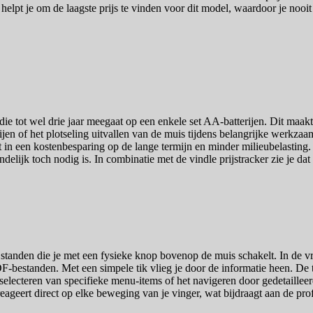
 helpt je om de laagste prijs te vinden voor dit model, waardoor je nooi
e tot wel drie jaar meegaat op een enkele set AA-batterijen. Dit maakt 
jen of het plotseling uitvallen van de muis tijdens belangrijke werkza
t in een kostenbesparing op de lange termijn en minder milieubelasting. D
delijk toch nodig is. In combinatie met de vindle prijstracker zie je da
anden die je met een fysieke knop bovenop de muis schakelt. In de vrije
DF-bestanden. Met een simpele tik vlieg je door de informatie heen. De
het selecteren van specifieke menu-items of het navigeren door gedetaille
reageert direct op elke beweging van je vinger, wat bijdraagt aan de pro