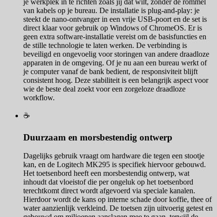
je werkplek in te richten zoals jij dat wilt, zonder de rommel
van kabels op je bureau. De installatie is plug-and-play: je
steekt de nano-ontvanger in een vrije USB-poort en de set is
direct klaar voor gebruik op Windows of ChromeOS. Er is
geen extra software-installatie vereist om de basisfuncties en
de stille technologie te laten werken. De verbinding is
beveiligd en ongevoelig voor storingen van andere draadloze
apparaten in de omgeving. Of je nu aan een bureau werkt of
je computer vanaf de bank bedient, de responsiviteit blijft
consistent hoog. Deze stabiliteit is een belangrijk aspect voor
wie de beste deal zoekt voor een zorgeloze draadloze
workflow.
☕
Duurzaam en morsbestendig ontwerp
Dagelijks gebruik vraagt om hardware die tegen een stootje
kan, en de Logitech MK295 is specifiek hiervoor gebouwd.
Het toetsenbord heeft een morsbestendig ontwerp, wat
inhoudt dat vloeistof die per ongeluk op het toetsenbord
terechtkomt direct wordt afgevoerd via speciale kanalen.
Hierdoor wordt de kans op interne schade door koffie, thee of
water aanzienlijk verkleind. De toetsen zijn uitvoerig getest en
gebouwd om miljoenen aanslagen mee te gaan, terwijl de