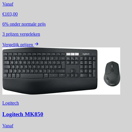
Vanaf
€103,00
6%
onder normale prijs
3
prijzen vergeleken
Vergelijk prijzen
Logitech
Logitech MK850
Vanaf