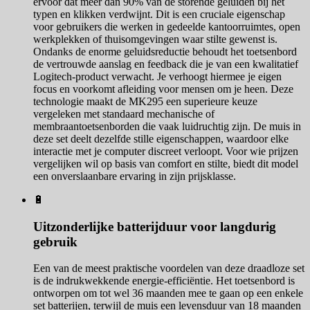
ervoor dat meer dan 90% van de storende geluiden bij het
typen en klikken verdwijnt. Dit is een cruciale eigenschap
voor gebruikers die werken in gedeelde kantoorruimtes, open
werkplekken of thuisomgevingen waar stilte gewenst is.
Ondanks de enorme geluidsreductie behoudt het toetsenbord
de vertrouwde aanslag en feedback die je van een kwalitatief
Logitech-product verwacht. Je verhoogt hiermee je eigen
focus en voorkomt afleiding voor mensen om je heen. Deze
technologie maakt de MK295 een superieure keuze
vergeleken met standaard mechanische of
membraantoetsenborden die vaak luidruchtig zijn. De muis in
deze set deelt dezelfde stille eigenschappen, waardoor elke
interactie met je computer discreet verloopt. Voor wie prijzen
vergelijken wil op basis van comfort en stilte, biedt dit model
een onverslaanbare ervaring in zijn prijsklasse.
🔋
Uitzonderlijke batterijduur voor langdurig
gebruik
Een van de meest praktische voordelen van deze draadloze set
is de indrukwekkende energie-efficiëntie. Het toetsenbord is
ontworpen om tot wel 36 maanden mee te gaan op een enkele
set batterijen, terwijl de muis een levensduur van 18 maanden