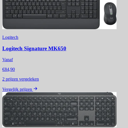
Logitech
Logitech Signature MK650
Vanaf
€84,90
2
prijzen vergeleken
Vergelijk prijzen