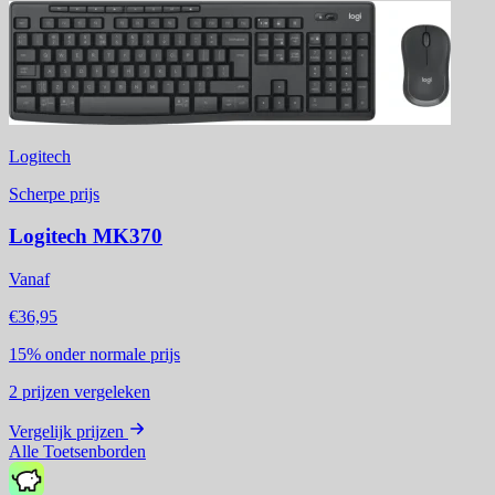
Logitech
Scherpe prijs
Logitech MK370
Vanaf
€36,95
15%
onder normale prijs
2
prijzen vergeleken
Vergelijk prijzen
Alle Toetsenborden