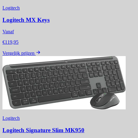
Logitech
Logitech MX Keys
Vanaf
€119,95
Vergelijk prijzen
Logitech
Logitech Signature Slim MK950