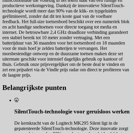
muiscombinatie die volledig in het teken staat van een rustige en
productieve werkomgeving. Dankzij de innovatieve SilentTouch-
technologie wordt meer dan 90% van de klik- en typgeluiden
geëlimineerd, zonder dat dit ten koste gaat van de voelbare
feedback. Het full-size toetsenbord beschikt over een numeriek blok
en acht handige sneltoetsen voor directe toegang tot media en
internet. De betrouwbare 2,4 GHz draadloze verbinding garandeert
een stabiel bereik tot 10 meter zonder vertraging. Met een
batterijduur van 36 maanden voor het toetsenbord en 18 maanden
voor de muis hoef je zelden batterijen te vervangen. Het
morsbestendige ontwerp en de duurzame toetsen maken deze set
uitermate geschikt voor intensief dagelijks gebruik op kantoor of
thuis. Gebruik onze prijsvergelijker om de beste deal te vinden en
zet een prijsalert via de Vindle prijs radar om direct te profiteren van
de laagste prijs.
Belangrijkste punten
🤫
SilentTouch-technologie voor geruisloos werken
De kernkracht van de Logitech MK295 Silent ligt in de
gepatenteerde SilentTouch-technologie. Deze innovatie zorgt