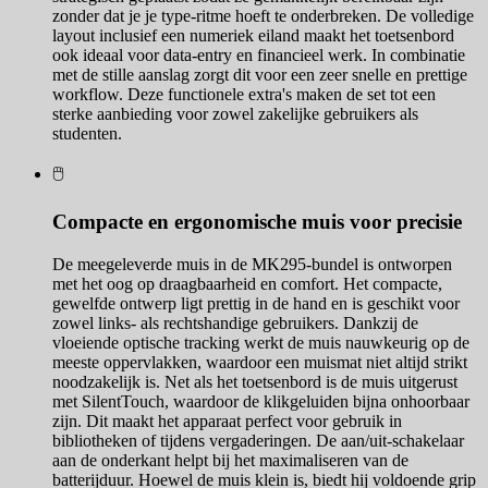
zonder dat je je type-ritme hoeft te onderbreken. De volledige
layout inclusief een numeriek eiland maakt het toetsenbord
ook ideaal voor data-entry en financieel werk. In combinatie
met de stille aanslag zorgt dit voor een zeer snelle en prettige
workflow. Deze functionele extra's maken de set tot een
sterke aanbieding voor zowel zakelijke gebruikers als
studenten.
🖱️
Compacte en ergonomische muis voor precisie
De meegeleverde muis in de MK295-bundel is ontworpen
met het oog op draagbaarheid en comfort. Het compacte,
gewelfde ontwerp ligt prettig in de hand en is geschikt voor
zowel links- als rechtshandige gebruikers. Dankzij de
vloeiende optische tracking werkt de muis nauwkeurig op de
meeste oppervlakken, waardoor een muismat niet altijd strikt
noodzakelijk is. Net als het toetsenbord is de muis uitgerust
met SilentTouch, waardoor de klikgeluiden bijna onhoorbaar
zijn. Dit maakt het apparaat perfect voor gebruik in
bibliotheken of tijdens vergaderingen. De aan/uit-schakelaar
aan de onderkant helpt bij het maximaliseren van de
batterijduur. Hoewel de muis klein is, biedt hij voldoende grip