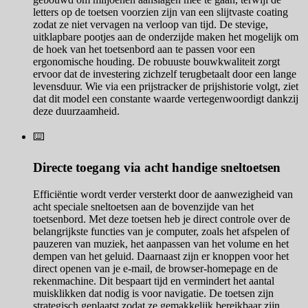
letters op de toetsen voorzien zijn van een slijtvaste coating
zodat ze niet vervagen na verloop van tijd. De stevige,
uitklapbare pootjes aan de onderzijde maken het mogelijk om
de hoek van het toetsenbord aan te passen voor een
ergonomische houding. De robuuste bouwkwaliteit zorgt
ervoor dat de investering zichzelf terugbetaalt door een lange
levensduur. Wie via een prijstracker de prijshistorie volgt, ziet
dat dit model een constante waarde vertegenwoordigt dankzij
deze duurzaamheid.
⌨️
Directe toegang via acht handige sneltoetsen
Efficiëntie wordt verder versterkt door de aanwezigheid van
acht speciale sneltoetsen aan de bovenzijde van het
toetsenbord. Met deze toetsen heb je direct controle over de
belangrijkste functies van je computer, zoals het afspelen of
pauzeren van muziek, het aanpassen van het volume en het
dempen van het geluid. Daarnaast zijn er knoppen voor het
direct openen van je e-mail, de browser-homepage en de
rekenmachine. Dit bespaart tijd en vermindert het aantal
muisklikken dat nodig is voor navigatie. De toetsen zijn
strategisch geplaatst zodat ze gemakkelijk bereikbaar zijn