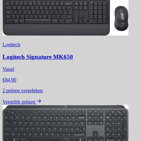
Logitech
Logitech Signature MK650
Vanaf
€84,90
2
prijzen vergeleken
Vergelijk prijzen