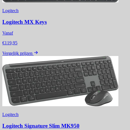
Logitech
Logitech MX Keys
Vanaf
€119,95
Vergelijk prijzen
Logitech
Logitech Signature Slim MK950