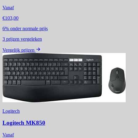
Vanaf
€103,00
6%
onder normale prijs
3
prijzen vergeleken
Vergelijk prijzen
Logitech
Logitech MK850
Vanaf