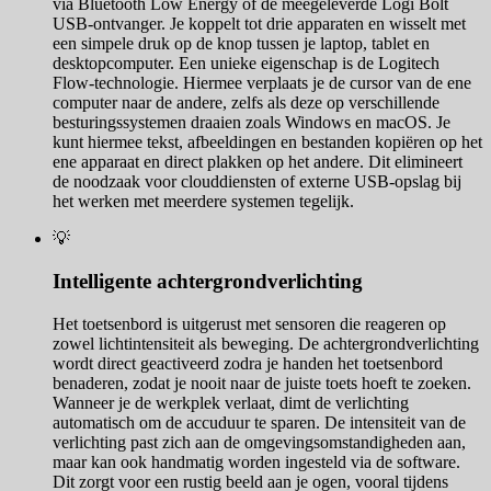
via Bluetooth Low Energy of de meegeleverde Logi Bolt
USB-ontvanger. Je koppelt tot drie apparaten en wisselt met
een simpele druk op de knop tussen je laptop, tablet en
desktopcomputer. Een unieke eigenschap is de Logitech
Flow-technologie. Hiermee verplaats je de cursor van de ene
computer naar de andere, zelfs als deze op verschillende
besturingssystemen draaien zoals Windows en macOS. Je
kunt hiermee tekst, afbeeldingen en bestanden kopiëren op het
ene apparaat en direct plakken op het andere. Dit elimineert
de noodzaak voor clouddiensten of externe USB-opslag bij
het werken met meerdere systemen tegelijk.
💡
Intelligente achtergrondverlichting
Het toetsenbord is uitgerust met sensoren die reageren op
zowel lichtintensiteit als beweging. De achtergrondverlichting
wordt direct geactiveerd zodra je handen het toetsenbord
benaderen, zodat je nooit naar de juiste toets hoeft te zoeken.
Wanneer je de werkplek verlaat, dimt de verlichting
automatisch om de accuduur te sparen. De intensiteit van de
verlichting past zich aan de omgevingsomstandigheden aan,
maar kan ook handmatig worden ingesteld via de software.
Dit zorgt voor een rustig beeld aan je ogen, vooral tijdens