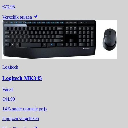
€79,95
Vergelijk prijzen
Logitech
Logitech MK345
Vanaf
€44,90
14%
onder normale prijs
2
prijzen vergeleken