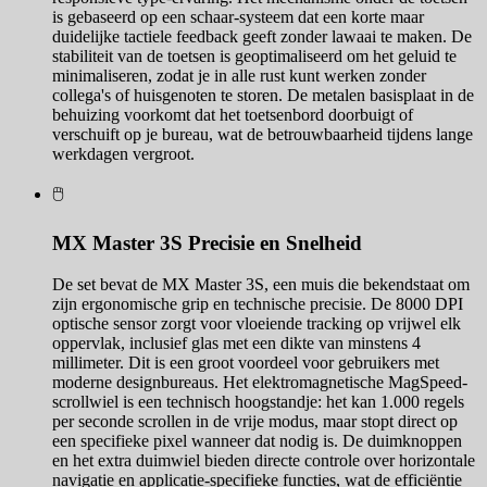
is gebaseerd op een schaar-systeem dat een korte maar
duidelijke tactiele feedback geeft zonder lawaai te maken. De
stabiliteit van de toetsen is geoptimaliseerd om het geluid te
minimaliseren, zodat je in alle rust kunt werken zonder
collega's of huisgenoten te storen. De metalen basisplaat in de
behuizing voorkomt dat het toetsenbord doorbuigt of
verschuift op je bureau, wat de betrouwbaarheid tijdens lange
werkdagen vergroot.
🖱️
MX Master 3S Precisie en Snelheid
De set bevat de MX Master 3S, een muis die bekendstaat om
zijn ergonomische grip en technische precisie. De 8000 DPI
optische sensor zorgt voor vloeiende tracking op vrijwel elk
oppervlak, inclusief glas met een dikte van minstens 4
millimeter. Dit is een groot voordeel voor gebruikers met
moderne designbureaus. Het elektromagnetische MagSpeed-
scrollwiel is een technisch hoogstandje: het kan 1.000 regels
per seconde scrollen in de vrije modus, maar stopt direct op
een specifieke pixel wanneer dat nodig is. De duimknoppen
en het extra duimwiel bieden directe controle over horizontale
navigatie en applicatie-specifieke functies, wat de efficiëntie