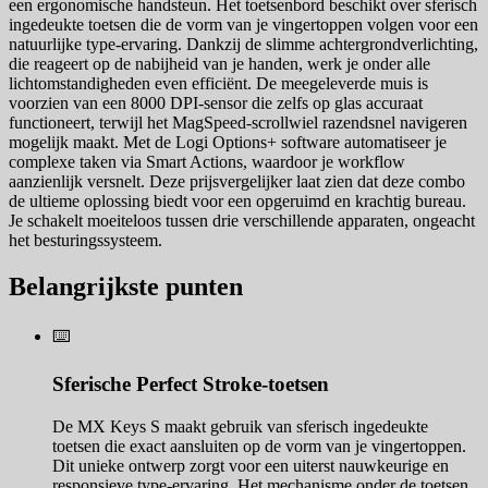
een ergonomische handsteun. Het toetsenbord beschikt over sferisch
ingedeukte toetsen die de vorm van je vingertoppen volgen voor een
natuurlijke type-ervaring. Dankzij de slimme achtergrondverlichting,
die reageert op de nabijheid van je handen, werk je onder alle
lichtomstandigheden even efficiënt. De meegeleverde muis is
voorzien van een 8000 DPI-sensor die zelfs op glas accuraat
functioneert, terwijl het MagSpeed-scrollwiel razendsnel navigeren
mogelijk maakt. Met de Logi Options+ software automatiseer je
complexe taken via Smart Actions, waardoor je workflow
aanzienlijk versnelt. Deze prijsvergelijker laat zien dat deze combo
de ultieme oplossing biedt voor een opgeruimd en krachtig bureau.
Je schakelt moeiteloos tussen drie verschillende apparaten, ongeacht
het besturingssysteem.
Belangrijkste punten
⌨️
Sferische Perfect Stroke-toetsen
De MX Keys S maakt gebruik van sferisch ingedeukte
toetsen die exact aansluiten op de vorm van je vingertoppen.
Dit unieke ontwerp zorgt voor een uiterst nauwkeurige en
responsieve type-ervaring. Het mechanisme onder de toetsen