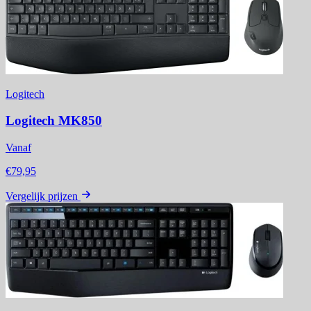
Logitech
Logitech MK850
Vanaf
€79,95
Vergelijk prijzen