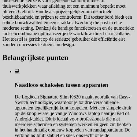
uitstekende keuze is voor gedeelde kantoorruimtes of
thuiswerkplekken waar afleiding tot een minimum beperkt moet
blijven. Gebruik Vindle als prijsvergelijker om de actuele
beschikbaarheid en prijzen te controleren. Dit toetsenbord biedt een
solide bouwkwaliteit en een strakke afwerking die past in elke
moderne setting. Dankzij de handige functietoetsen en de numerieke
toetsencombinatie optimaliseer je de workflow direct na installatie.
Het toestel is gericht op de serieuze gebruiker die efficiëntie eist
zonder concessies te doen aan design.
Belangrijkste punten
💻
Naadloos schakelen tussen apparaten
De Logitech Signature Slim K620 maakt gebruik van Easy-
Switch-technologie, waardoor je tot drie verschillende
apparaten tegelijkertijd kunt koppelen. Met een simpele druk
op de knop wissel je van je Windows-laptop naar je iPad of
Android-tablet. Dit is ideaal voor professionals die met
meerdere schermen en systemen werken en geen zin hebben
in het handmatig opnieuw koppelen van randapparatuur. De
verbinding blijft stabiel en snel, ongeacht of je de