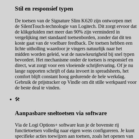
Stil en responsief typen
De toetsen van de Signature Slim K620 zijn ontworpen met
de SilentTouch-technologie van Logitech. Dit zorgt ervoor dat
de klikgeluiden met meer dan 90% zijn verminderd in
vergelijking met standaard toetsenborden, zonder dat dit ten
koste gaat van de voelbare feedback. De toetsen hebben een
lichte uitholling waardoor je vingers natuurlijk naar het
midden worden geleid, wat de nauwkeurigheid bij snel typen
bevordert. Het mechanisme onder de toetsen is responsief en
direct, wat zorgt voor een vloeiende schrijfervaring. Of je nu
lange rapporten schrijft of data invoert in spreadsheets, het
comfort blijft constant hoog gedurende de hele werkdag.
Gebruik de prijstracker op Vindle om dit stille werkpaard voor
de beste deal te vinden.
🛠️
Aanpasbare sneltoetsen via software
Via de Logi Options+ software kun je de bovenste rij
functietoetsen volledig naar eigen wens configureren. Je kunt
specifieke acties toewijzen aan toetsen, zoals het openen van