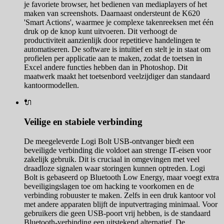
je favoriete browser, het bedienen van mediaplayers of het
maken van screenshots. Daarnaast ondersteunt de K620
'Smart Actions', waarmee je complexe takenreeksen met één
druk op de knop kunt uitvoeren. Dit verhoogt de
productiviteit aanzienlijk door repetitieve handelingen te
automatiseren. De software is intuïtief en stelt je in staat om
profielen per applicatie aan te maken, zodat de toetsen in
Excel andere functies hebben dan in Photoshop. Dit
maatwerk maakt het toetsenbord veelzijdiger dan standaard
kantoormodellen.
🔌
Veilige en stabiele verbinding
De meegeleverde Logi Bolt USB-ontvanger biedt een
beveiligde verbinding die voldoet aan strenge IT-eisen voor
zakelijk gebruik. Dit is cruciaal in omgevingen met veel
draadloze signalen waar storingen kunnen optreden. Logi
Bolt is gebaseerd op Bluetooth Low Energy, maar voegt extra
beveiligingslagen toe om hacking te voorkomen en de
verbinding robuuster te maken. Zelfs in een druk kantoor vol
met andere apparaten blijft de inputvertraging minimaal. Voor
gebruikers die geen USB-poort vrij hebben, is de standaard
Bluetooth-verbinding een uitstekend alternatief. De