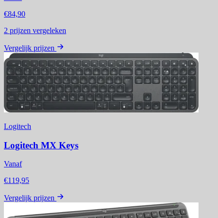
€84,90
2
prijzen vergeleken
Vergelijk prijzen
Logitech
Logitech MX Keys
Vanaf
€119,95
Vergelijk prijzen