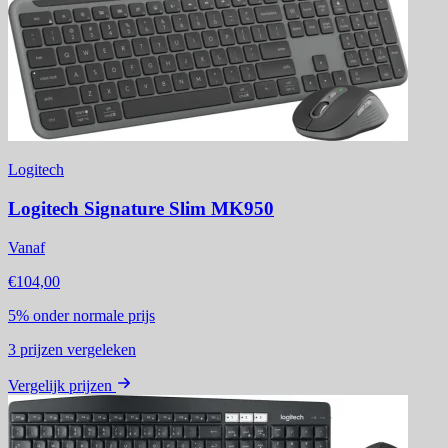
Logitech
Logitech Signature Slim MK950
Vanaf
€104,00
5%
onder normale prijs
3
prijzen vergeleken
Vergelijk prijzen