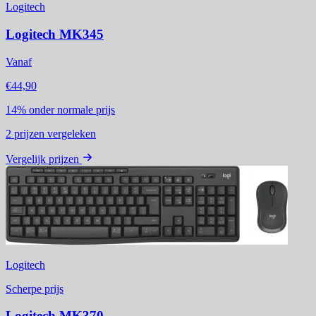
Logitech
Logitech MK345
Vanaf
€44,90
14%
onder normale prijs
2
prijzen vergeleken
Vergelijk prijzen
Logitech
Scherpe prijs
Logitech MK370