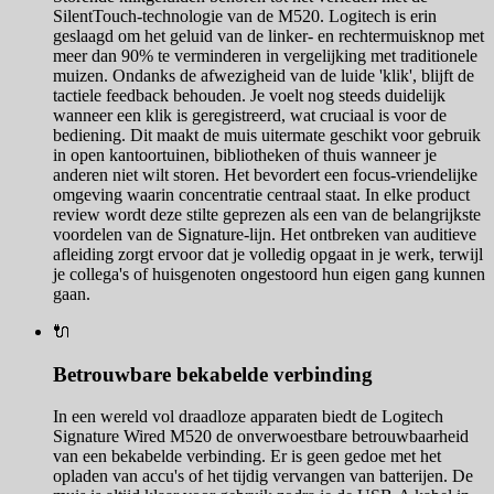
SilentTouch-technologie van de M520. Logitech is erin
geslaagd om het geluid van de linker- en rechtermuisknop met
meer dan 90% te verminderen in vergelijking met traditionele
muizen. Ondanks de afwezigheid van de luide 'klik', blijft de
tactiele feedback behouden. Je voelt nog steeds duidelijk
wanneer een klik is geregistreerd, wat cruciaal is voor de
bediening. Dit maakt de muis uitermate geschikt voor gebruik
in open kantoortuinen, bibliotheken of thuis wanneer je
anderen niet wilt storen. Het bevordert een focus-vriendelijke
omgeving waarin concentratie centraal staat. In elke product
review wordt deze stilte geprezen als een van de belangrijkste
voordelen van de Signature-lijn. Het ontbreken van auditieve
afleiding zorgt ervoor dat je volledig opgaat in je werk, terwijl
je collega's of huisgenoten ongestoord hun eigen gang kunnen
gaan.
🔌
Betrouwbare bekabelde verbinding
In een wereld vol draadloze apparaten biedt de Logitech
Signature Wired M520 de onverwoestbare betrouwbaarheid
van een bekabelde verbinding. Er is geen gedoe met het
opladen van accu's of het tijdig vervangen van batterijen. De