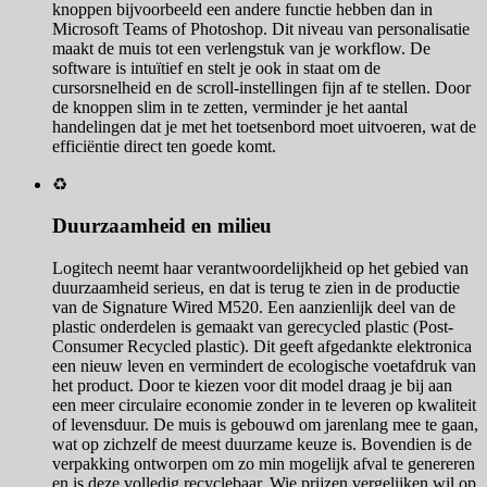
knoppen bijvoorbeeld een andere functie hebben dan in
Microsoft Teams of Photoshop. Dit niveau van personalisatie
maakt de muis tot een verlengstuk van je workflow. De
software is intuïtief en stelt je ook in staat om de
cursorsnelheid en de scroll-instellingen fijn af te stellen. Door
de knoppen slim in te zetten, verminder je het aantal
handelingen dat je met het toetsenbord moet uitvoeren, wat de
efficiëntie direct ten goede komt.
♻️
Duurzaamheid en milieu
Logitech neemt haar verantwoordelijkheid op het gebied van
duurzaamheid serieus, en dat is terug te zien in de productie
van de Signature Wired M520. Een aanzienlijk deel van de
plastic onderdelen is gemaakt van gerecycled plastic (Post-
Consumer Recycled plastic). Dit geeft afgedankte elektronica
een nieuw leven en vermindert de ecologische voetafdruk van
het product. Door te kiezen voor dit model draag je bij aan
een meer circulaire economie zonder in te leveren op kwaliteit
of levensduur. De muis is gebouwd om jarenlang mee te gaan,
wat op zichzelf de meest duurzame keuze is. Bovendien is de
verpakking ontworpen om zo min mogelijk afval te genereren
en is deze volledig recyclebaar. Wie prijzen vergelijken wil op