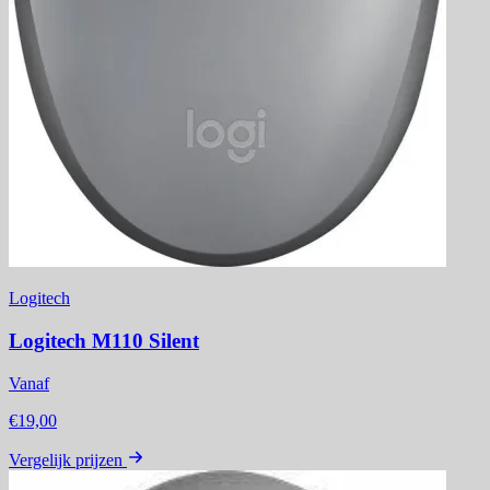
Logitech
Logitech M110 Silent
Vanaf
€19,00
Vergelijk prijzen