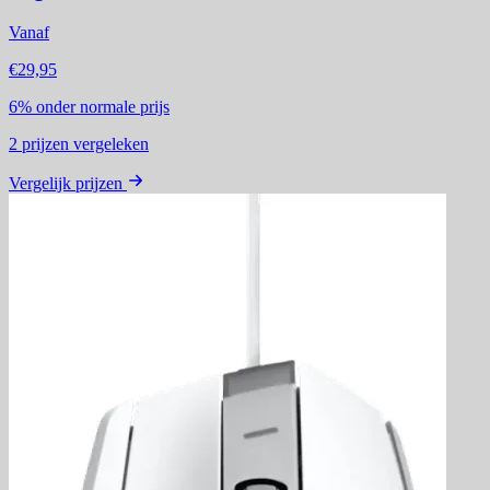
Vanaf
€29,95
6%
onder normale prijs
2
prijzen vergeleken
Vergelijk prijzen