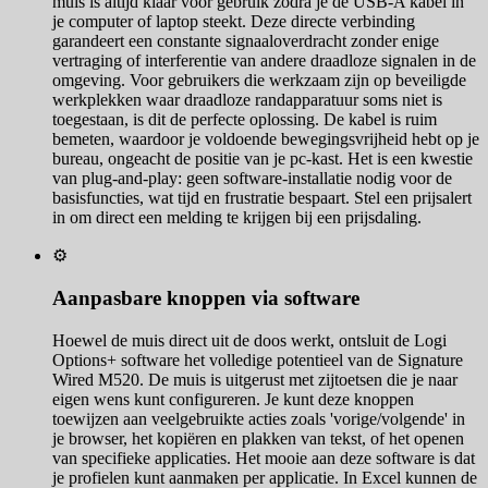
muis is altijd klaar voor gebruik zodra je de USB-A kabel in
je computer of laptop steekt. Deze directe verbinding
garandeert een constante signaaloverdracht zonder enige
vertraging of interferentie van andere draadloze signalen in de
omgeving. Voor gebruikers die werkzaam zijn op beveiligde
werkplekken waar draadloze randapparatuur soms niet is
toegestaan, is dit de perfecte oplossing. De kabel is ruim
bemeten, waardoor je voldoende bewegingsvrijheid hebt op je
bureau, ongeacht de positie van je pc-kast. Het is een kwestie
van plug-and-play: geen software-installatie nodig voor de
basisfuncties, wat tijd en frustratie bespaart. Stel een prijsalert
in om direct een melding te krijgen bij een prijsdaling.
⚙️
Aanpasbare knoppen via software
Hoewel de muis direct uit de doos werkt, ontsluit de Logi
Options+ software het volledige potentieel van de Signature
Wired M520. De muis is uitgerust met zijtoetsen die je naar
eigen wens kunt configureren. Je kunt deze knoppen
toewijzen aan veelgebruikte acties zoals 'vorige/volgende' in
je browser, het kopiëren en plakken van tekst, of het openen
van specifieke applicaties. Het mooie aan deze software is dat
je profielen kunt aanmaken per applicatie. In Excel kunnen de