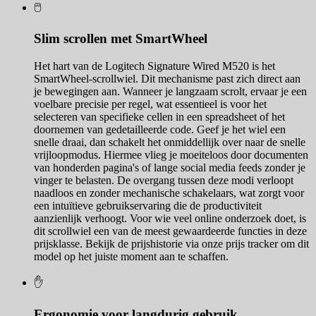
🖱️
Slim scrollen met SmartWheel
Het hart van de Logitech Signature Wired M520 is het
SmartWheel-scrollwiel. Dit mechanisme past zich direct aan
je bewegingen aan. Wanneer je langzaam scrolt, ervaar je een
voelbare precisie per regel, wat essentieel is voor het
selecteren van specifieke cellen in een spreadsheet of het
doornemen van gedetailleerde code. Geef je het wiel een
snelle draai, dan schakelt het onmiddellijk over naar de snelle
vrijloopmodus. Hiermee vlieg je moeiteloos door documenten
van honderden pagina's of lange social media feeds zonder je
vinger te belasten. De overgang tussen deze modi verloopt
naadloos en zonder mechanische schakelaars, wat zorgt voor
een intuïtieve gebruikservaring die de productiviteit
aanzienlijk verhoogt. Voor wie veel online onderzoek doet, is
dit scrollwiel een van de meest gewaardeerde functies in deze
prijsklasse. Bekijk de prijshistorie via onze prijs tracker om dit
model op het juiste moment aan te schaffen.
✋
Ergonomie voor langdurig gebruik