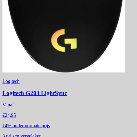
Logitech
Logitech G203 LightSync
Vanaf
€24,95
14%
onder normale prijs
3
prijzen vergeleken