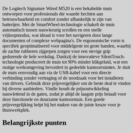
De Logitech Signature Wired M520 is een bekabelde muis
ontworpen voor professionals die waarde hechten aan
betrouwbaarheid en comfort zonder afhankelijk te zijn van
batterijen. Met de SmartWheel-technologie schakelt de muis
automatisch tussen nauwkeurig scrollen en een snelle
vrijloopmodus, wat ideaal is voor het navigeren door lange
documenten of complexe webpagina's. De ergonomische vorm is
specifiek geoptimaliseerd voor middelgrote tot grote handen, waarbij
de zachte rubberen zijgrepen zorgen voor een stevige grip
gedurende de hele werkdag. Dankzij de innovatieve SilentTouch-
technologie produceert de muis tot 90% minder klikgeluid, wat een
rustige werkomgeving bevordert in gedeelde kantoorruimtes. Je sluit
de muis eenvoudig aan via de USB-kabel voor een directe
verbinding zonder vertraging of de noodzaak voor het installeren
van drivers. Gebruik deze prijsvergelijker om de beste deal te vinden
bij diverse aanbieders. Vindle houdt de prijsontwikkeling
nauwlettend in de gaten, zodat je altijd de laagste prijs betaalt voor
deze functionele en duurzame kantoormuis. Een goede
prijsvergelijking helpt bij het maken van de juiste keuze voor je
thuiswerkplek.
Belangrijkste punten