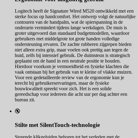
Logitech heeft de Signature Wired M520 ontwikkeld met een
sterke focus op handcomfort. Het ontwerp volgt de natuurlijke
contouren van de handpalm, wat de spierspanning in de
onderarm vermindert tijdens lange werkdagen. De muis is
groter uitgevoerd dan standaard budgetmodellen, waardoor
gebruikers met middelgrote tot grote handen volledige
ondersteuning ervaren. De zachte rubberen zijgrepen bieden
niet alleen extra grip, maar voelen ook prettig aan tegen de
huid, zelfs bij intensief gebruik. De duimsteun is strategisch
geplaatst om de hand in een neutrale positie te houden.
Hierdoor voorkom je vermoeidheid en fysieke klachten die
vaak ontstaan bij het gebruik van te kleine of vlakke muizen.
Voor een gedetailleerde review van de ergonomie kun je
terecht bij gebruikerservaringen, maar de fysieke
bouwkwaliteit spreekt voor zich. Het is een solide
gereedschap voor iedereen die acht uur per dag achter een
bureau zit.
🔇
Stilte met SilentTouch-technologie
Storende klikgeluiden behoren tot het verleden met de