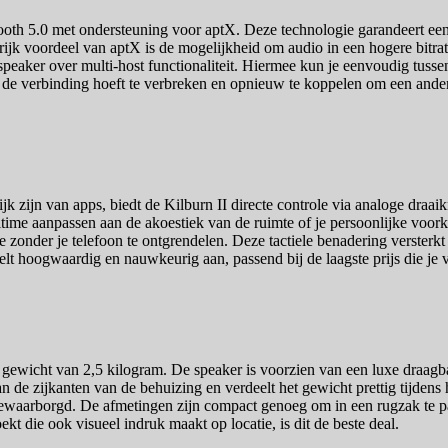
oth 5.0 met ondersteuning voor aptX. Deze technologie garandeert een 
jk voordeel van aptX is de mogelijkheid om audio in een hogere bitrate
peaker over multi-host functionaliteit. Hiermee kun je eenvoudig tusse
s de verbinding hoeft te verbreken en opnieuw te koppelen om een ande
lijk zijn van apps, biedt de Kilburn II directe controle via analoge d
ltime aanpassen aan de akoestiek van de ruimte of je persoonlijke voorke
e zonder je telefoon te ontgrendelen. Deze tactiele benadering verster
 hoogwaardig en nauwkeurig aan, passend bij de laagste prijs die je v
ste gewicht van 2,5 kilogram. De speaker is voorzien van een luxe draag
aan de zijkanten van de behuizing en verdeelt het gewicht prettig tijde
gewaarborgd. De afmetingen zijn compact genoeg om in een rugzak te pas
t die ook visueel indruk maakt op locatie, is dit de beste deal.