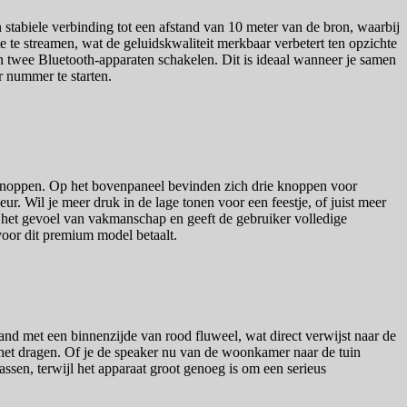
stabiele verbinding tot een afstand van 10 meter van de bron, waarbij
 te streamen, wat de geluidskwaliteit merkbaar verbetert ten opzichte
n twee Bluetooth-apparaten schakelen. Dit is ideaal wanneer je samen
r nummer te starten.
raaiknoppen. Op het bovenpaneel bevinden zich drie knoppen voor
ur. Wil je meer druk in de lage tonen voor een feestje, of juist meer
kt het gevoel van vakmanschap en geeft de gebruiker volledige
oor dit premium model betaalt.
band met een binnenzijde van rood fluweel, wat direct verwijst naar de
ns het dragen. Of je de speaker nu van de woonkamer naar de tuin
sen, terwijl het apparaat groot genoeg is om een serieus