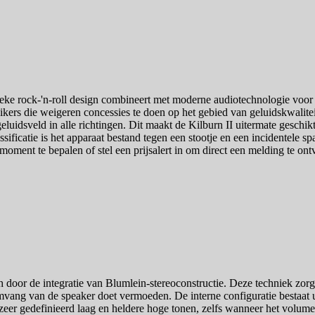
sieke rock-'n-roll design combineert met moderne audiotechnologie voor
kers die weigeren concessies te doen op het gebied van geluidskwalite
uidsveld in alle richtingen. Dit maakt de Kilburn II uitermate geschik
catie is het apparaat bestand tegen een stootje en een incidentele spat 
moment te bepalen of stel een prijsalert in om direct een melding te ontv
door de integratie van Blumlein-stereoconstructie. Deze techniek zorgt
omvang van de speaker doet vermoeden. De interne configuratie bestaat 
n zeer gedefinieerd laag en heldere hoge tonen, zelfs wanneer het volum