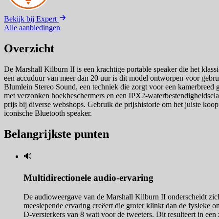
Bekijk bij Expert
Alle aanbiedingen
Overzicht
De Marshall Kilburn II is een krachtige portable speaker die het klas
een accuduur van meer dan 20 uur is dit model ontworpen voor gebrui
Blumlein Stereo Sound, een techniek die zorgt voor een kamerbreed gel
met verzonken hoekbeschermers en een IPX2-waterbestendigheidsclassifi
prijs bij diverse webshops. Gebruik de prijshistorie om het juiste koop
iconische Bluetooth speaker.
Belangrijkste punten
🔊
Multidirectionele audio-ervaring
De audioweergave van de Marshall Kilburn II onderscheidt zich 
meeslepende ervaring creëert die groter klinkt dan de fysieke 
D-versterkers van 8 watt voor de tweeters. Dit resulteert in ee