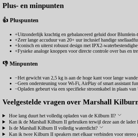
Plus- en minpunten
👍 Pluspunten
+
Uitzonderlijk krachtig en gebalanceerd geluid door Blumlein-
+
Zeer lange accuduur van 20+ uur inclusief handige snellaadfun
+
Iconisch en uiterst robuust design met IPX2-waterbestendighe
+
Fysieke analoge knoppen voor directe controle over bas en tre
👎 Minpunten
−
Het gewicht van 2,5 kg is aan de hoge kant voor lange wande
−
Geen ondersteuning voor Wi-Fi, AirPlay of smart assistant fun
−
Opladen gebeurt via een specifieke stroomkabel in plaats va
Veelgestelde vragen over Marshall Kilburn
Hoe lang duurt het volledig opladen van de Kilburn II?
Kan ik de Marshall Kilburn II gebruiken terwijl deze aan de lader l
Is de Marshall Kilburn II volledig waterdicht?
Kan ik twee Kilburn II speakers met elkaar verbinden voor stereo 