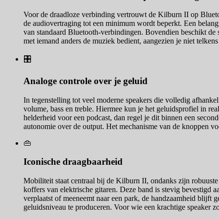
Voor de draadloze verbinding vertrouwt de Kilburn II op Blueto
de audiovertraging tot een minimum wordt beperkt. Een belangri
van standaard Bluetooth-verbindingen. Bovendien beschikt de s
met iemand anders de muziek bedient, aangezien je niet telken
🎛️
Analoge controle over je geluid
In tegenstelling tot veel moderne speakers die volledig afhanke
volume, bass en treble. Hiermee kun je het geluidsprofiel in rea
helderheid voor een podcast, dan regel je dit binnen een second
autonomie over de output. Het mechanisme van de knoppen voelt
👜
Iconische draagbaarheid
Mobiliteit staat centraal bij de Kilburn II, ondanks zijn robuu
koffers van elektrische gitaren. Deze band is stevig bevestigd 
verplaatst of meeneemt naar een park, de handzaamheid blijft 
geluidsniveau te produceren. Voor wie een krachtige speaker zoek