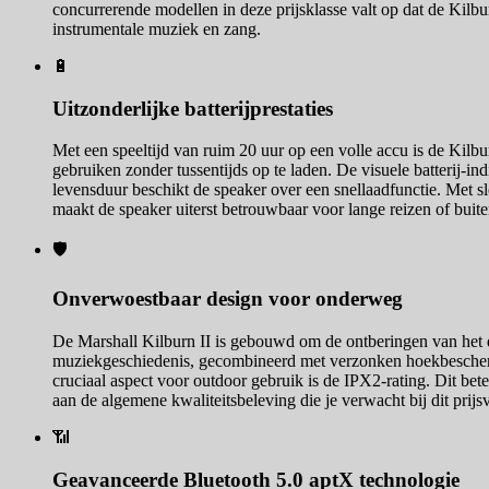
concurrerende modellen in deze prijsklasse valt op dat de Kilb
instrumentale muziek en zang.
🔋
Uitzonderlijke batterijprestaties
Met een speeltijd van ruim 20 uur op een volle accu is de Kilb
gebruiken zonder tussentijds op te laden. De visuele batterij-in
levensduur beschikt de speaker over een snellaadfunctie. Met sl
maakt de speaker uiterst betrouwbaar voor lange reizen of bui
🛡️
Onverwoestbaar design voor onderweg
De Marshall Kilburn II is gebouwd om de ontberingen van het da
muziekgeschiedenis, gecombineerd met verzonken hoekbescherme
cruciaal aspect voor outdoor gebruik is de IPX2-rating. Dit bet
aan de algemene kwaliteitsbeleving die je verwacht bij dit pri
📶
Geavanceerde Bluetooth 5.0 aptX technologie