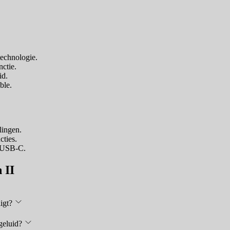
technologie.
ctie.
id.
ble.
lingen.
cties.
n USB-C.
 II
igt?
geluid?