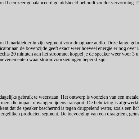
urn II een zeer gebalanceerd geluidsbeeld behoudt zonder vervorming. D
urn II marktleider in zijn segment voor draagbare audio. Deze lange g
dicator aan de bovenzijde geeft exact weer hoeveel energie er nog over i
echts 20 minuten aan het stroomnet koppel je de speaker weer voor 3 uur
tenevenementen waar stroomvoorzieningen beperkt zijn.
gelijks gebruik te weerstaan. Het ontwerp is voorzien van een metalen 
rs die impact opvangen tijdens transport. De behuizing is afgewerkt 
ekent dat de speaker beschermd is tegen druppelend water, zoals een lich
jsvergelijken producten segment. De toevoeging van een draagriem, geïn