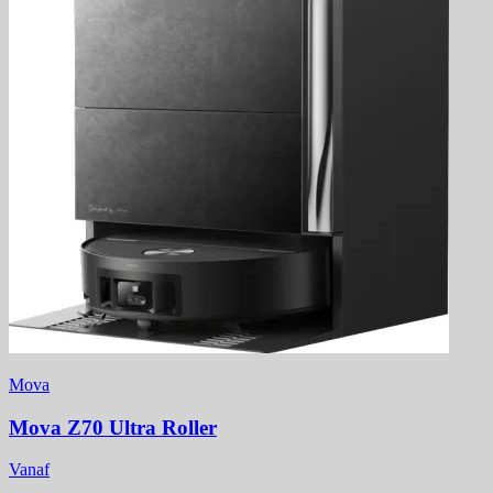
Mova
Mova Z70 Ultra Roller
Vanaf