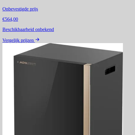
Onbevestigde prijs
€564,00
Beschikbaarheid onbekend
Vergelijk prijzen