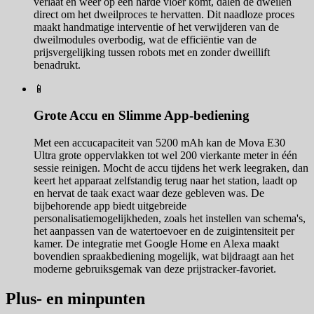
verlaat en weer op een harde vloer komt, dalen de dweilen
direct om het dweilproces te hervatten. Dit naadloze proces
maakt handmatige interventie of het verwijderen van de
dweilmodules overbodig, wat de efficiëntie van de
prijsvergelijking tussen robots met en zonder dweillift
benadrukt.
📱
Grote Accu en Slimme App-bediening
Met een accucapaciteit van 5200 mAh kan de Mova E30
Ultra grote oppervlakken tot wel 200 vierkante meter in één
sessie reinigen. Mocht de accu tijdens het werk leegraken, dan
keert het apparaat zelfstandig terug naar het station, laadt op
en hervat de taak exact waar deze gebleven was. De
bijbehorende app biedt uitgebreide
personalisatiemogelijkheden, zoals het instellen van schema's,
het aanpassen van de watertoevoer en de zuigintensiteit per
kamer. De integratie met Google Home en Alexa maakt
bovendien spraakbediening mogelijk, wat bijdraagt aan het
moderne gebruiksgemak van deze prijstracker-favoriet.
Plus- en minpunten