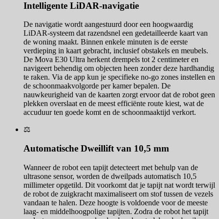
Intelligente LiDAR-navigatie
De navigatie wordt aangestuurd door een hoogwaardig
LiDAR-systeem dat razendsnel een gedetailleerde kaart van
de woning maakt. Binnen enkele minuten is de eerste
verdieping in kaart gebracht, inclusief obstakels en meubels.
De Mova E30 Ultra herkent drempels tot 2 centimeter en
navigeert behendig om objecten heen zonder deze hardhandig
te raken. Via de app kun je specifieke no-go zones instellen en
de schoonmaakvolgorde per kamer bepalen. De
nauwkeurigheid van de kaarten zorgt ervoor dat de robot geen
plekken overslaat en de meest efficiënte route kiest, wat de
accuduur ten goede komt en de schoonmaaktijd verkort.
⚖️
Automatische Dweillift van 10,5 mm
Wanneer de robot een tapijt detecteert met behulp van de
ultrasone sensor, worden de dweilpads automatisch 10,5
millimeter opgetild. Dit voorkomt dat je tapijt nat wordt terwijl
de robot de zuigkracht maximaliseert om stof tussen de vezels
vandaan te halen. Deze hoogte is voldoende voor de meeste
laag- en middelhoogpolige tapijten. Zodra de robot het tapijt