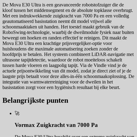
De Mova E30 Ultra is een geavanceerde robotstofzuiger die de
kloof tussen het middensegment en de absolute topklasse overbrugt.
Met een indrukwekkende zuigkracht van 7000 Pa en een volledig
geautomatiseerd basisstation neemt dit model vrijwel alle
schoonmaaktaken uit handen. Het toestel maakt gebruik van de
RoboSwing-technologie, waarbij de dweilmodule fysiek naar buiten
beweegt om hoeken en randen effectief te reinigen. Dit maakt de
Mova E30 Ultra een krachtige prijsvergelijker-optie voor
huishoudens die maximale automatisering zoeken zonder de
hoofdprijs te betalen. Het systeem combineert LiDAR-navigatie met
ultrasone tapijtdetectie, waardoor de robot moeiteloos schakelt
tussen harde vloeren en laagpolig tapijt. Via de Vindle vind je de
actuele prijsontwikkeling van dit model, zodat je direct ziet of je de
laagste prijs betaalt voor deze alles-in-één schoonmaakoplossing. De
integratie van warmwaterreiniging voor de dweilen in het
basisstation zorgt voor een hygiënisch resultaat bij elke beurt.
Belangrijkste punten
🚀
Vormax Zuigkracht van 7000 Pa
De Mova E30 Ultra beschikt over een extreme zuigkracht van