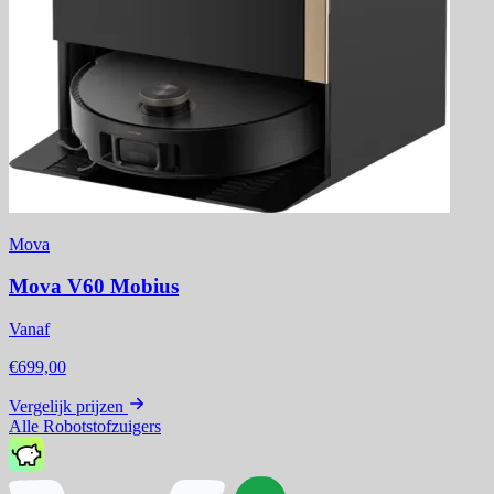
Mova
Mova V60 Mobius
Vanaf
€699,00
Vergelijk prijzen
Alle Robotstofzuigers