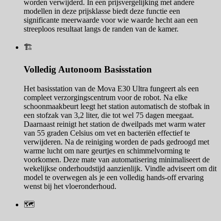
worden verwijderd. In een prijsvergelijking met andere
modellen in deze prijsklasse biedt deze functie een
significante meerwaarde voor wie waarde hecht aan een
streeploos resultaat langs de randen van de kamer.
🏗️
Volledig Autonoom Basisstation
Het basisstation van de Mova E30 Ultra fungeert als een
compleet verzorgingscentrum voor de robot. Na elke
schoonmaakbeurt leegt het station automatisch de stofbak in
een stofzak van 3,2 liter, die tot wel 75 dagen meegaat.
Daarnaast reinigt het station de dweilpads met warm water
van 55 graden Celsius om vet en bacteriën effectief te
verwijderen. Na de reiniging worden de pads gedroogd met
warme lucht om nare geurtjes en schimmelvorming te
voorkomen. Deze mate van automatisering minimaliseert de
wekelijkse onderhoudstijd aanzienlijk. Vindle adviseert om dit
model te overwegen als je een volledig hands-off ervaring
wenst bij het vloeronderhoud.
🗺️