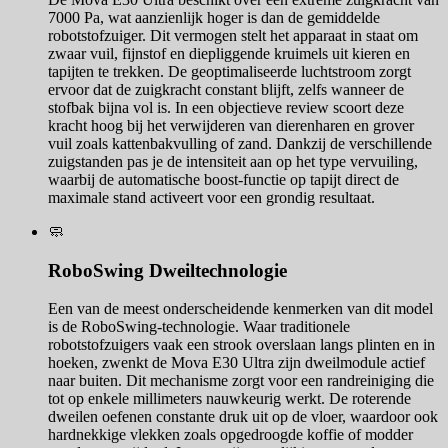
7000 Pa, wat aanzienlijk hoger is dan de gemiddelde
robotstofzuiger. Dit vermogen stelt het apparaat in staat om
zwaar vuil, fijnstof en diepliggende kruimels uit kieren en
tapijten te trekken. De geoptimaliseerde luchtstroom zorgt
ervoor dat de zuigkracht constant blijft, zelfs wanneer de
stofbak bijna vol is. In een objectieve review scoort deze
kracht hoog bij het verwijderen van dierenharen en grover
vuil zoals kattenbakvulling of zand. Dankzij de verschillende
zuigstanden pas je de intensiteit aan op het type vervuiling,
waarbij de automatische boost-functie op tapijt direct de
maximale stand activeert voor een grondig resultaat.
🧼
RoboSwing Dweiltechnologie
Een van de meest onderscheidende kenmerken van dit model
is de RoboSwing-technologie. Waar traditionele
robotstofzuigers vaak een strook overslaan langs plinten en in
hoeken, zwenkt de Mova E30 Ultra zijn dweilmodule actief
naar buiten. Dit mechanisme zorgt voor een randreiniging die
tot op enkele millimeters nauwkeurig werkt. De roterende
dweilen oefenen constante druk uit op de vloer, waardoor ook
hardnekkige vlekken zoals opgedroogde koffie of modder