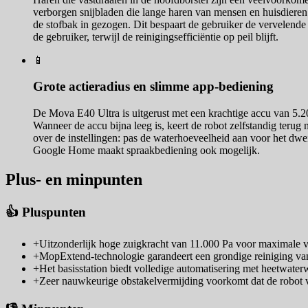
verborgen snijbladen die lange haren van mensen en huisdieren
de stofbak in gezogen. Dit bespaart de gebruiker de vervelende
de gebruiker, terwijl de reinigingsefficiëntie op peil blijft.
📱
Grote actieradius en slimme app-bediening
De Mova E40 Ultra is uitgerust met een krachtige accu van 5.20
Wanneer de accu bijna leeg is, keert de robot zelfstandig terug 
over de instellingen: pas de waterhoeveelheid aan voor het dwe
Google Home maakt spraakbediening ook mogelijk.
Plus- en minpunten
👍 Pluspunten
+
Uitzonderlijk hoge zuigkracht van 11.000 Pa voor maximale v
+
MopExtend-technologie garandeert een grondige reiniging van
+
Het basisstation biedt volledige automatisering met heetwate
+
Zeer nauwkeurige obstakelvermijding voorkomt dat de robot v