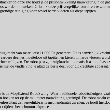
tracker op onze site houd je de prijsontwikkeling nauwkeurig in de gat
s worden ontweken. Gebruik onze prijsvergelijker om direct te zien waa
ndige reiniging voor zowel harde vloeren als diepe tapijten.
igkracht van maar liefst 11.000 Pa genereert. Dit is aanzienlijk krach
zwaardere deeltjes moeiteloos uit tapijten en kieren in harde vloeren wo
r te blijven. De robot past zijn zuigkracht automatisch aan op basis va
ie met de vindle vind je altijd de beste deal voor dit krachtige apparaat.
 is de MopExtend RoboSwing. Waar traditionele robotstofzuigers vaak 
en hoeken tot op de millimeter nauwkeurig gereinigd. De robot maakt 
lresultaat dat vergelijkbaar is met handmatig dweilen. Je hoeft hierdoo
st tijdens het schoonmaakproces.