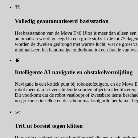
🏗️
Volledig geautomatiseerd basisstation
Het basisstation van de Mova E40 Ultra is meer dan alleen een
automatisch wordt geleegd in een grote stofzak die tot 75 dag
worden de dweilen gedroogd met warme lucht, wat de groei van 
minimaliseert het handmatige onderhoud tot een fractie van wat 
🧠
Intelligente AI-navigatie en obstakelvermijding
Navigatie is een kritiek punt bij robotstofzuigers, en de Mova
robot meer dan 55 verschillende soorten objecten identificeren,
Dit voorkomt dat de robot vastloopt of kwetsbare items bescha
no-go zones instellen en de schoonmaakvolgorde per kamer be
✂️
TriCut borstel tegen klitten
Haren die vastdraaien in de hoofdborstel zijn een veelvoorkomen