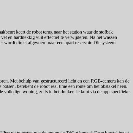
beurt keert de robot terug naar het station waar de stofbak
et en hardnekkig vuil effectief te verwijderen. Na het wassen
 wordt direct afgevoerd naar een apart reservoir. Dit systeem
ensoren. Met behulp van gestructureerd licht en een RGB-camera kan de
e botsen, berekent de robot real-time een route om het obstakel heen.
volledige woning, zelfs in het donker. Je kunt via de app specifieke
tra uit te rusten met de optionele TriCut borstel. Deze borstel bevat