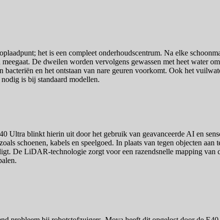
 oplaadpunt; het is een compleet onderhoudscentrum. Na elke schoonmaak
en meegaat. De dweilen worden vervolgens gewassen met heet water om v
bacteriën en het ontstaan van nare geuren voorkomt. Ook het vuilwater
nodig is bij standaard modellen.
 E40 Ultra blinkt hierin uit door het gebruik van geavanceerde AI en s
 zoals schoenen, kabels en speelgoed. In plaats van tegen objecten aan t
digt. De LiDAR-technologie zorgt voor een razendsnelle mapping van de 
palen.
d probleem bij robotstofzuigers. Mova heeft dit opgelost door de E40 Ul