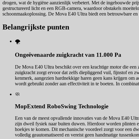
drogen, wat de hygiëne aanzienlijk verbetert. Met de ingebouwde prijs
gestructureerd licht en een RGB-camera, waardoor obstakels moeiteloo
schoonmaakoplossing. De Mova E40 Ultra biedt een betrouwbare en gro
Belangrijkste punten
🌪️
Ongeëvenaarde zuigkracht van 11.000 Pa
De Mova E40 Ultra beschikt over een krachtige motor die een zu
zuigkracht zorgt ervoor dat zelfs diepliggend vuil, fijnstof en 
kenmerk, aangezien hardnekkige haren geen kans krijgen om achte
wordt gebruikt zonder aan effectiviteit in te boeten. In combinat
🧼
MopExtend RoboSwing Technologie
Een van de meest opvallende innovaties van de Mova E40 Ultra
zijn dweil fysiek naar buiten duwen. Hierdoor worden plinten 
hoekjes te komen. Dit mechanische voordeel zorgt voor een dwei
volledig geautomatiseerd en vereist geen handmatige tussenkom