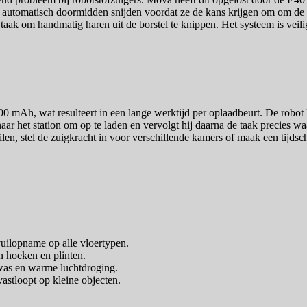
 automatisch doormidden snijden voordat ze de kans krijgen om om de 
 taak om handmatig haren uit de borstel te knippen. Het systeem is veil
0 mAh, wat resulteert in een lange werktijd per oplaadbeurt. De robot 
naar het station om op te laden en vervolgt hij daarna de taak precies wa
ilen, stel de zuigkracht in voor verschillende kamers of maak een tijd
uilopname op alle vloertypen.
 hoeken en plinten.
rwas en warme luchtdroging.
astloopt op kleine objecten.