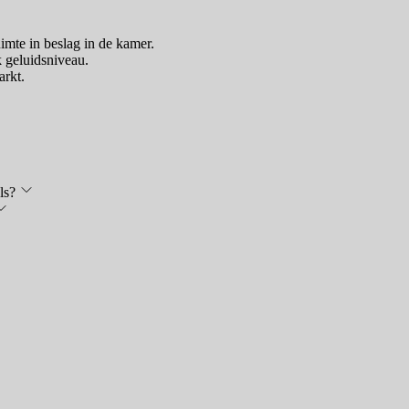
uimte in beslag in de kamer.
 geluidsniveau.
arkt.
ls?