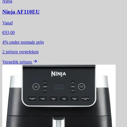
Ninja
Ninja AF110EU
Vanaf
€93,00
4%
onder normale prijs
2
prijzen vergeleken
Vergelijk prijzen