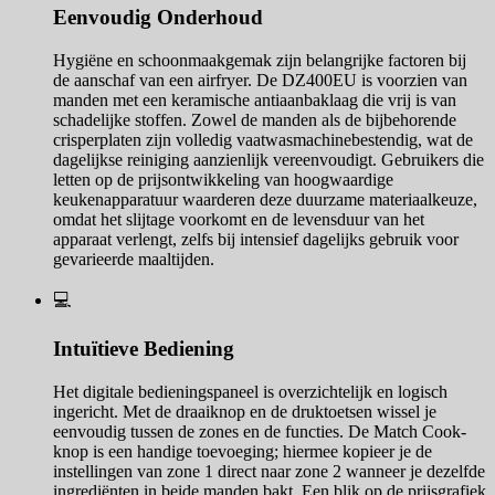
Eenvoudig Onderhoud
Hygiëne en schoonmaakgemak zijn belangrijke factoren bij
de aanschaf van een airfryer. De DZ400EU is voorzien van
manden met een keramische antiaanbaklaag die vrij is van
schadelijke stoffen. Zowel de manden als de bijbehorende
crisperplaten zijn volledig vaatwasmachinebestendig, wat de
dagelijkse reiniging aanzienlijk vereenvoudigt. Gebruikers die
letten op de prijsontwikkeling van hoogwaardige
keukenapparatuur waarderen deze duurzame materiaalkeuze,
omdat het slijtage voorkomt en de levensduur van het
apparaat verlengt, zelfs bij intensief dagelijks gebruik voor
gevarieerde maaltijden.
💻
Intuïtieve Bediening
Het digitale bedieningspaneel is overzichtelijk en logisch
ingericht. Met de draaiknop en de druktoetsen wissel je
eenvoudig tussen de zones en de functies. De Match Cook-
knop is een handige toevoeging; hiermee kopieer je de
instellingen van zone 1 direct naar zone 2 wanneer je dezelfde
ingrediënten in beide manden bakt. Een blik op de prijsgrafiek