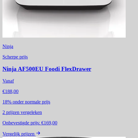
Ninja
Scherpe prijs
Ninja AF500EU Foodi FlexDrawer
Vanaf
€188,00
18%
onder normale prijs
2
prijzen vergeleken
Onbevestigde prijs:
€169,00
Vergelijk prijzen