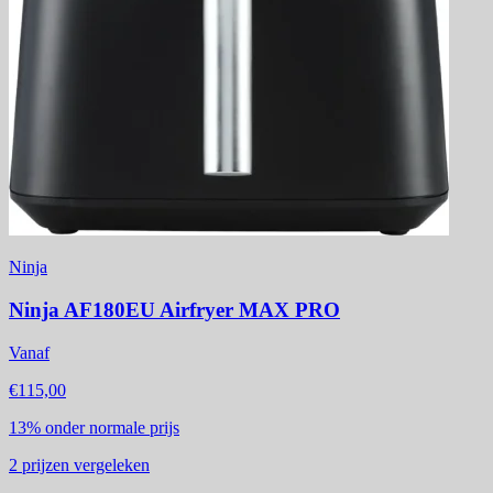
Ninja
Ninja AF180EU Airfryer MAX PRO
Vanaf
€115,00
13%
onder normale prijs
2
prijzen vergeleken