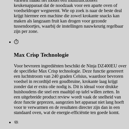
variëteit maakt het model een multifunctioneel
keukenapparaat dat de noodzaak voor een aparte oven of
voedseldroger wegneemt. Wie op zoek is naar de beste deal
krijgt hiermee een machine die zowel krokante snacks kan
maken als langzaam fruit kan drogen voor gezonde
tussendoortjes, waarbij de instellingen nauwkeurig regelbaar
zijn per zone.
⏱️
Max Crisp Technologie
Voor bevroren ingrediënten beschikt de Ninja DZ400EU over
de specifieke Max Crisp technologie. Deze functie genereert
een luchtstroom van 240 graden Celsius, waardoor bevroren
voedsel in recordtijd een goudbruine, krokante laag krijgt
zonder dat er extra olie nodig is. Dit is ideaal voor drukke
huishoudens die snel een maaltijd op tafel willen zetten. In
een uitgebreide product review wordt vaak de snelheid van
deze functie geprezen, aangezien het apparaat niet lang hoeft
voor te verwarmen en de resultaten directer zijn dan in een
standaard oven, wat de energie-efficiëntie ten goede komt.
🧼