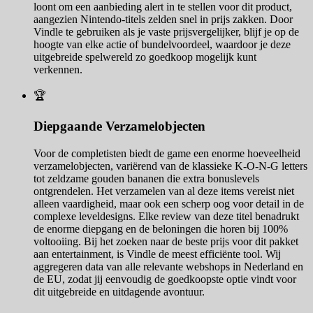
loont om een aanbieding alert in te stellen voor dit product,
aangezien Nintendo-titels zelden snel in prijs zakken. Door
Vindle te gebruiken als je vaste prijsvergelijker, blijf je op de
hoogte van elke actie of bundelvoordeel, waardoor je deze
uitgebreide spelwereld zo goedkoop mogelijk kunt
verkennen.
🏆
Diepgaande Verzamelobjecten
Voor de completisten biedt de game een enorme hoeveelheid
verzamelobjecten, variërend van de klassieke K-O-N-G letters
tot zeldzame gouden bananen die extra bonuslevels
ontgrendelen. Het verzamelen van al deze items vereist niet
alleen vaardigheid, maar ook een scherp oog voor detail in de
complexe leveldesigns. Elke review van deze titel benadrukt
de enorme diepgang en de beloningen die horen bij 100%
voltooiing. Bij het zoeken naar de beste prijs voor dit pakket
aan entertainment, is Vindle de meest efficiënte tool. Wij
aggregeren data van alle relevante webshops in Nederland en
de EU, zodat jij eenvoudig de goedkoopste optie vindt voor
dit uitgebreide en uitdagende avontuur.