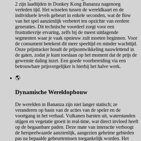
2 zijn laadtijden in Donkey Kong Bananza nagenoeg
verleden tijd. Het wisselen tussen de wereldkaart en de
individuele levels gebeurt in enkele seconden, wat de flow
van het spel aanzienlijk verbetert ten opzichte van eerdere
generaties. Dit technische voordeel zorgt voor een
frustratievrije ervaring, zelfs bij de meest uitdagende
segmenten waar je vaak opnieuw zult moeten beginnen. Voor
de consument betekent dit meer speeltijd en minder wachttijd.
Onze prijstracker houdt de prijsontwikkeling nauwlettend in
de gaten, zodat je kunt toeslaan op het moment dat de prijs de
gewenste daling inzet. Een goede voorbereiding via een
betrouwbare prijsvergelijker is hierbij het halve werk.
🌎
Dynamische Wereldopbouw
De werelden in Bananza zijn niet langer statisch; ze
veranderen op basis van de acties van de speler en de
voortgang in het verhaal. Vulkanen barsten uit, waterstanden
stijgen en vegetatie groeit in real-time, wat direct invloed heeft
op de begaanbare paden. Deze mate van interactie verhoogt
de herspeelwaarde aanzienlijk, aangezien geheime gebieden
pas na bepaalde gebeurtenissen toegankelijk worden. Het