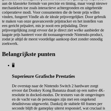
aan de klassieke formule van precisie en timing, maar voegt nieuwe
mechanieken toe zoals interactieve achtergronden en uitgebreide
coöperatieve modi. Voor consumenten die de beste prijs willen
vinden, fungeert Vindle als de ideale prijsvergelijker. Door gebruik
te maken van onze geavanceerde prijstracker en het instellen van
een gericht prijsalert, mis je nooit een prijsdaling. Deze
prijsvergelijking zorgt ervoor dat je direct ziet welke aanbieder de
laagste prijs hanteert voor dit toonaangevende Nintendo-product,
zodat je altijd de meest voordelige aankoop doet zonder onnodig
zoekwerk.
Belangrijkste punten
🖥️
Superieure Grafische Prestaties
De overstap naar de Nintendo Switch 2 hardware zorgt
ervoor dat Donkey Kong Bananza draait op een native 4K-
resolutie in docked-modus. De textures van de omgevingen
en de vacht van de personages zijn met een ongekend
detailniveau uitgewerkt. Dankzij de stabiele 60 frames per
seconde blijft de gameplay uiterst responsief, wat cruciaal is