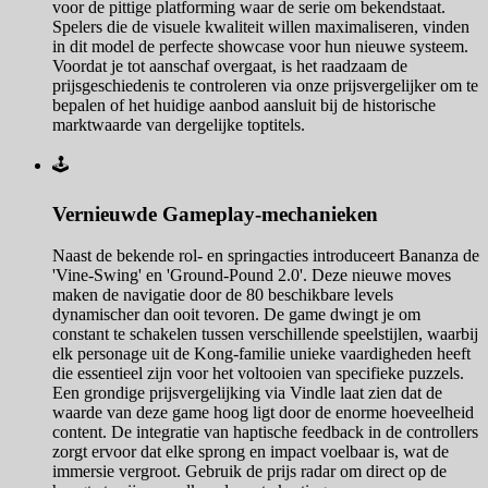
voor de pittige platforming waar de serie om bekendstaat.
Spelers die de visuele kwaliteit willen maximaliseren, vinden
in dit model de perfecte showcase voor hun nieuwe systeem.
Voordat je tot aanschaf overgaat, is het raadzaam de
prijsgeschiedenis te controleren via onze prijsvergelijker om te
bepalen of het huidige aanbod aansluit bij de historische
marktwaarde van dergelijke toptitels.
🕹️
Vernieuwde Gameplay-mechanieken
Naast de bekende rol- en springacties introduceert Bananza de
'Vine-Swing' en 'Ground-Pound 2.0'. Deze nieuwe moves
maken de navigatie door de 80 beschikbare levels
dynamischer dan ooit tevoren. De game dwingt je om
constant te schakelen tussen verschillende speelstijlen, waarbij
elk personage uit de Kong-familie unieke vaardigheden heeft
die essentieel zijn voor het voltooien van specifieke puzzels.
Een grondige prijsvergelijking via Vindle laat zien dat de
waarde van deze game hoog ligt door de enorme hoeveelheid
content. De integratie van haptische feedback in de controllers
zorgt ervoor dat elke sprong en impact voelbaar is, wat de
immersie vergroot. Gebruik de prijs radar om direct op de