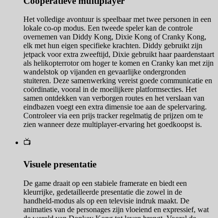
Coöperatieve multiplayer
Het volledige avontuur is speelbaar met twee personen in een
lokale co-op modus. Een tweede speler kan de controle
overnemen van Diddy Kong, Dixie Kong of Cranky Kong,
elk met hun eigen specifieke krachten. Diddy gebruikt zijn
jetpack voor extra zweeftijd, Dixie gebruikt haar paardenstaart
als helikopterrotor om hoger te komen en Cranky kan met zijn
wandelstok op vijanden en gevaarlijke ondergronden
stuiteren. Deze samenwerking vereist goede communicatie en
coördinatie, vooral in de moeilijkere platformsecties. Het
samen ontdekken van verborgen routes en het verslaan van
eindbazen voegt een extra dimensie toe aan de spelervaring.
Controleer via een prijs tracker regelmatig de prijzen om te
zien wanneer deze multiplayer-ervaring het goedkoopst is.
📺
Visuele presentatie
De game draait op een stabiele framerate en biedt een
kleurrijke, gedetailleerde presentatie die zowel in de
handheld-modus als op een televisie indruk maakt. De
animaties van de personages zijn vloeiend en expressief, wat