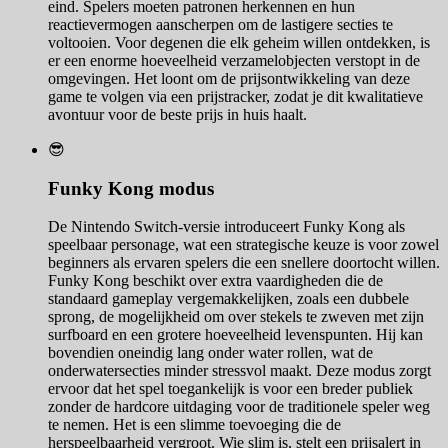
eind. Spelers moeten patronen herkennen en hun
reactievermogen aanscherpen om de lastigere secties te
voltooien. Voor degenen die elk geheim willen ontdekken, is
er een enorme hoeveelheid verzamelobjecten verstopt in de
omgevingen. Het loont om de prijsontwikkeling van deze
game te volgen via een prijstracker, zodat je dit kwalitatieve
avontuur voor de beste prijs in huis haalt.
😎
Funky Kong modus
De Nintendo Switch-versie introduceert Funky Kong als
speelbaar personage, wat een strategische keuze is voor zowel
beginners als ervaren spelers die een snellere doortocht willen.
Funky Kong beschikt over extra vaardigheden die de
standaard gameplay vergemakkelijken, zoals een dubbele
sprong, de mogelijkheid om over stekels te zweven met zijn
surfboard en een grotere hoeveelheid levenspunten. Hij kan
bovendien oneindig lang onder water rollen, wat de
onderwatersecties minder stressvol maakt. Deze modus zorgt
ervoor dat het spel toegankelijk is voor een breder publiek
zonder de hardcore uitdaging voor de traditionele speler weg
te nemen. Het is een slimme toevoeging die de
herspeelbaarheid vergroot. Wie slim is, stelt een prijsalert in