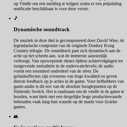
op Vindle om een melding te krijgen zodra er een prijsdaling
notificatie beschikbaar is voor deze versie.
🎵
Dynamische soundtrack
De muziek in deze titel is gecomponeerd door David Wise, de
legendarische componist van de originele Donkey Kong
Country-trilogie. De soundtrack past zich dynamisch aan de
actie op het scherm aan, wat de immersie aanzienlijk
verhoogt. Van opzwepende ritmes tijdens achtervolgingen tot
rustgevende melodieën in de onderwaterlevels; de audio
vormt een essentieel onderdeel van de sfeer. De
geluidseffecten zijn eveneens van hoge kwaliteit en geven
directe feedback op je acties in de game. Voor liefhebbers van
game-audio is dit een van de absolute hoogtepunten op de
Nintendo Switch. Het is raadzaam om de vindle in de gaten te
houden, want titels met een dergelijke hoge productiewaarde
behouden vaak lang hun waarde op de markt voor fysieke
games.
👥