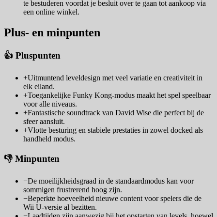
te bestuderen voordat je besluit over te gaan tot aankoop via
een online winkel.
Plus- en minpunten
👍 Pluspunten
+
Uitmuntend leveldesign met veel variatie en creativiteit in
elk eiland.
+
Toegankelijke Funky Kong-modus maakt het spel speelbaar
voor alle niveaus.
+
Fantastische soundtrack van David Wise die perfect bij de
sfeer aansluit.
+
Vlotte besturing en stabiele prestaties in zowel docked als
handheld modus.
👎 Minpunten
−
De moeilijkheidsgraad in de standaardmodus kan voor
sommigen frustrerend hoog zijn.
−
Beperkte hoeveelheid nieuwe content voor spelers die de
Wii U-versie al bezitten.
−
Laadtijden zijn aanwezig bij het opstarten van levels, hoewel