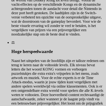
de wereld van Donkey Kong tot leven brengt. Vooral de
vacht-effecten op de verschillende Kongs en de dynamische
achtergronden tonen de aandacht voor detail die Nintendo in
deze port heeft gestoken. De laadtijden zijn in de Switch-
versie verbeterd ten opzichte van de oorspronkelijke uitgave,
wat de doorstroom van de gameplay bevordert. Voor wie de
beste visuele ervaring wil zonder te veel te betalen, is het
vergelijken van prijzen via een prijsvergelijker een
noodzakelijke stap om de beste deal te vinden.
⚖️
Hoge herspeelwaarde
Naast het uitspelen van de hoofdlijn zijn er talloze redenen om
terug te keren naar de voltooide levels. Elk niveau bevat
letters die het woord KONG vormen en verborgen
puzzelstukjes die extra extra's vrijspelen in het menu, zoals
artwork en muziek. Voor de echte experts is er de Time
Attack-modus, waarin je jouw tijden kunt vergelijken met
andere spelers wereldwijd via online klassementen. Ook is er
een ontgrendelbare extra wereld voor spelers die alle K-levels
weten te voltooien. Deze hoeveelheid content rechtvaardigt de
aanschafwaarde, zeker wanneer je de laagste prijs vindt via
een betrouwbare prijsvergelijker. Het loont om de prijsgrafiek