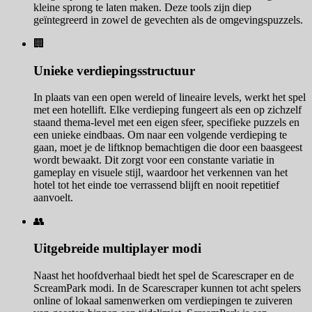
kleine sprong te laten maken. Deze tools zijn diep
geïntegreerd in zowel de gevechten als de omgevingspuzzels.
🏢
Unieke verdiepingsstructuur
In plaats van een open wereld of lineaire levels, werkt het spel
met een hotellift. Elke verdieping fungeert als een op zichzelf
staand thema-level met een eigen sfeer, specifieke puzzels en
een unieke eindbaas. Om naar een volgende verdieping te
gaan, moet je de liftknop bemachtigen die door een baasgeest
wordt bewaakt. Dit zorgt voor een constante variatie in
gameplay en visuele stijl, waardoor het verkennen van het
hotel tot het einde toe verrassend blijft en nooit repetitief
aanvoelt.
👥
Uitgebreide multiplayer modi
Naast het hoofdverhaal biedt het spel de Scarescraper en de
ScreamPark modi. In de Scarescraper kunnen tot acht spelers
online of lokaal samenwerken om verdiepingen te zuiveren