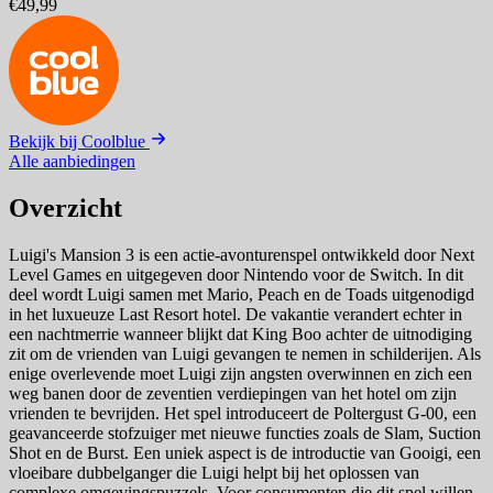
€49,99
Bekijk bij Coolblue
Alle aanbiedingen
Overzicht
Luigi's Mansion 3 is een actie-avonturenspel ontwikkeld door Next
Level Games en uitgegeven door Nintendo voor de Switch. In dit
deel wordt Luigi samen met Mario, Peach en de Toads uitgenodigd
in het luxueuze Last Resort hotel. De vakantie verandert echter in
een nachtmerrie wanneer blijkt dat King Boo achter de uitnodiging
zit om de vrienden van Luigi gevangen te nemen in schilderijen. Als
enige overlevende moet Luigi zijn angsten overwinnen en zich een
weg banen door de zeventien verdiepingen van het hotel om zijn
vrienden te bevrijden. Het spel introduceert de Poltergust G-00, een
geavanceerde stofzuiger met nieuwe functies zoals de Slam, Suction
Shot en de Burst. Een uniek aspect is de introductie van Gooigi, een
vloeibare dubbelganger die Luigi helpt bij het oplossen van
complexe omgevingspuzzels. Voor consumenten die dit spel willen