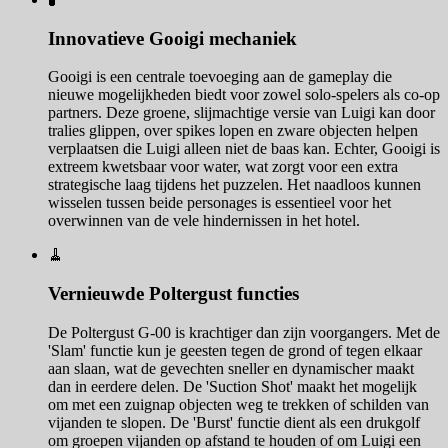
Innovatieve Gooigi mechaniek
Gooigi is een centrale toevoeging aan de gameplay die
nieuwe mogelijkheden biedt voor zowel solo-spelers als co-op
partners. Deze groene, slijmachtige versie van Luigi kan door
tralies glippen, over spikes lopen en zware objecten helpen
verplaatsen die Luigi alleen niet de baas kan. Echter, Gooigi is
extreem kwetsbaar voor water, wat zorgt voor een extra
strategische laag tijdens het puzzelen. Het naadloos kunnen
wisselen tussen beide personages is essentieel voor het
overwinnen van de vele hindernissen in het hotel.
🧹
Vernieuwde Poltergust functies
De Poltergust G-00 is krachtiger dan zijn voorgangers. Met de
'Slam' functie kun je geesten tegen de grond of tegen elkaar
aan slaan, wat de gevechten sneller en dynamischer maakt
dan in eerdere delen. De 'Suction Shot' maakt het mogelijk
om met een zuignap objecten weg te trekken of schilden van
vijanden te slopen. De 'Burst' functie dient als een drukgolf
om groepen vijanden op afstand te houden of om Luigi een