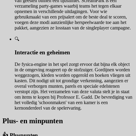
van geesten binnen een tijdslimiet. ScreamPark is een
verzameling party-games waarbij teams het tegen elkaar
opnemen in verschillende uitdagingen. Voor wie
gebruikmaakt van een prijsalert om de beste deal te scoren,
voegen deze modi aanzienlijke herspeelwaarde toe aan het
pakket, aangezien ze losstaan van de singleplayer campagne.
🔍
Interactie en geheimen
De fysica-engine in het spel zorgt ervoor dat bijna elk object
in de omgeving reageert op de stofzuiger. Gordijnen worden
weggezogen, kleden worden opgerold en boeken vliegen uit
kasten. Dit nodigt uit tot grondige verkenning, aangezien er
overal verborgen munten, parels en speciale edelstenen
verstopt zijn. Het verzamelen van deze valuta stelt je in staat
om items te kopen bij Professor E. Gadd. De bevrediging van
het volledig 'schoonmaken' van een kamer is een
kernonderdeel van de spelervaring.
Plus- en minpunten
👍 Pluspunten