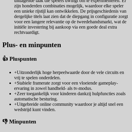
uitdagende taak die spelers dwingt om te experimenteren. Er
zijn honderden combinaties mogelijk, waardoor elke speler
een unieke rijstijl kan ontwikkelen. De prijsgeschiedenis van
dergelijke titels laat zien dat de diepgang in configuratie zorgt
voor een langere relevantie op de tweedehandsmarkt, wat de
initiële investering bij aankoop via een goede deal extra
rechtvaardigt.
Plus- en minpunten
👍 Pluspunten
+
Uitzonderlijk hoge herpeelwaarde door de vele circuits en
vrij te spelen onderdelen.
+
Stabiele framerate zorgt voor een vloeiende gameplay-
ervaring in zowel handheld- als tv-modus.
+
Zeer toegankelijk voor kinderen dankzij hulpfuncties zoals
automatische besturing.
+
Uitgebreide online community waardoor je altijd snel een
wedstrijd kunt vinden.
👎 Minpunten