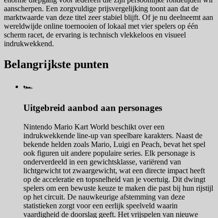
aanscherpen. Een zorgvuldige prijsvergelijking toont aan dat de
marktwaarde van deze titel zeer stabiel blijft. Of je nu deelneemt aan
wereldwijde online toernooien of lokaal met vier spelers op één
scherm racet, de ervaring is technisch vlekkeloos en visueel
indrukwekkend.
Belangrijkste punten
🏎️
Uitgebreid aanbod aan personages
Nintendo Mario Kart World beschikt over een
indrukwekkende line-up van speelbare karakters. Naast de
bekende helden zoals Mario, Luigi en Peach, bevat het spel
ook figuren uit andere populaire series. Elk personage is
onderverdeeld in een gewichtsklasse, variërend van
lichtgewicht tot zwaargewicht, wat een directe impact heeft
op de acceleratie en topsnelheid van je voertuig. Dit dwingt
spelers om een bewuste keuze te maken die past bij hun rijstijl
op het circuit. De nauwkeurige afstemming van deze
statistieken zorgt voor een eerlijk speelveld waarin
vaardigheid de doorslag geeft. Het vrijspelen van nieuwe