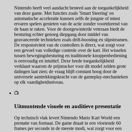
Nintendo heeft veel aandacht besteed aan de toegankelijkheid
van deze game. Met functies zoals 'Smart Steering' en
automatische acceleratie kunnen zelfs de jongste of minst
ervaren spelers genieten van de actie zonder voortdurend van
de baan te raken. Voor de doorgewinterde veteraan biedt de
besturing echter genoeg diepgang door middel van
geavanceerde technieken zoals drift-boosting en slipstreamen.
De responsiviteit van de controllers is direct, wat zorgt voor
een gevoel van volledige controle over de kart. Het wisselen
tussen bewegingsbesturing en traditionele knoppenbediening
is eenvoudig en intuïtief. Deze brede toegankelijkheid
verklaart waarom de prijstracker voor dit model zelden grote
dalingen laat zien; de vraag blijft constant hoog door de
universele aantrekkingskracht van de gameplay-mechanieken
op elk vaardigheidsniveau.
📺
Uitmuntende visuele en auditieve presentatie
Op technisch vlak levert Nintendo Mario Kart World een
prestatie van formaat. De game draait in een vloeiende 60
frames per seconde in de meeste modi, wat zorgt voor een