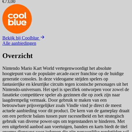
€73,00
Bekijk bij Coolblue
Alle aanbiedingen
Overzicht
Nintendo Mario Kart World vertegenwoordigt het absolute
hoogtepunt van de populaire arcade-racer franchise op de huidige
generatie consoles. In deze videogame strijden spelers op
fantasierijke en kleurrijke circuits tegen iconische personages uit het
Nintendo-universum. Het spel is specifiek ontworpen voor zowel de
fanatieke competitieve speler als gezinnen die op zoek zijn naar
laagdrempelig vermaak. Door gebruik te maken van een
betrouwbare prijsvergelijker zoals Vindle vind je direct de meest
actuele aanbieding voor dit product. De kern van de gameplay draait
om een perfecte balans tussen pure racesnelheid en het strategisch
gebruik van diverse power-ups om tegenstanders te hinderen. Met
een uitgebreid aanbod aan voertuigen, banden en karts biedt de titel
enorme diepgang voor iedereen die zijn persoonlijke rondetijden wil