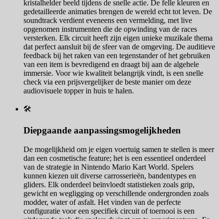
kristalhelder beeld tijdens de snelle actie. De felle kleuren en
gedetailleerde animaties brengen de wereld echt tot leven. De
soundtrack verdient eveneens een vermelding, met live
opgenomen instrumenten die de opwinding van de races
versterken. Elk circuit heeft zijn eigen unieke muzikale thema
dat perfect aansluit bij de sfeer van de omgeving. De auditieve
feedback bij het raken van een tegenstander of het gebruiken
van een item is bevredigend en draagt bij aan de algehele
immersie. Voor wie kwaliteit belangrijk vindt, is een snelle
check via een prijsvergelijker de beste manier om deze
audiovisuele topper in huis te halen.
🛠️
Diepgaande aanpassingsmogelijkheden
De mogelijkheid om je eigen voertuig samen te stellen is meer
dan een cosmetische feature; het is een essentieel onderdeel
van de strategie in Nintendo Mario Kart World. Spelers
kunnen kiezen uit diverse carrosserieën, bandentypes en
gliders. Elk onderdeel beïnvloedt statistieken zoals grip,
gewicht en wegligging op verschillende ondergronden zoals
modder, water of asfalt. Het vinden van de perfecte
configuratie voor een specifiek circuit of toernooi is een