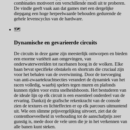
combinaties motiveert om verschillende modi uit te proberen.
De vindle geeft vaak aan dat games met een dergelijke
diepgang een hoge herpeelwaarde behouden gedurende de
gehele levenscyclus van de hardware.
🗺️
Dynamische en gevarieerde circuits
De circuits in deze game zijn meesterlijk ontworpen en bieden
een enorme variëteit aan omgevingen, van
onderwaterwerelden tot racebanen hoog in de wolken. Elke
baan bevat specifieke obstakels en shortcuts die cruciaal zijn
voor het behalen van de overwinning. Door de toevoeging
van anti-zwaartekrachtsecties verandert de dynamiek van het
racen volledig, waarbij spelers tegen muren en plafonds
kunnen rijden voor extra snelheidsboosts. Het bestuderen van
de ideale lijn op elk circuit is een essentieel onderdeel van de
ervaring. Dankzij de grafische rekenkracht van de console
zien de textures en lichteffecten er op elk parcours uitmuntend
uit. Wie een slimme prijsvergelijking uitvoert, ziet dat de
contenthoeveelheid in verhouding tot de aanschafprijs zeer
gunstig is, mede door de vele uren die je in het verkennen van
alle banen kunt steken.