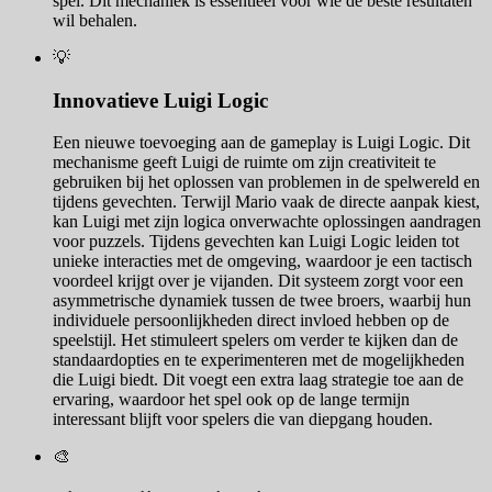
spel. Dit mechaniek is essentieel voor wie de beste resultaten
wil behalen.
💡
Innovatieve Luigi Logic
Een nieuwe toevoeging aan de gameplay is Luigi Logic. Dit
mechanisme geeft Luigi de ruimte om zijn creativiteit te
gebruiken bij het oplossen van problemen in de spelwereld en
tijdens gevechten. Terwijl Mario vaak de directe aanpak kiest,
kan Luigi met zijn logica onverwachte oplossingen aandragen
voor puzzels. Tijdens gevechten kan Luigi Logic leiden tot
unieke interacties met de omgeving, waardoor je een tactisch
voordeel krijgt over je vijanden. Dit systeem zorgt voor een
asymmetrische dynamiek tussen de twee broers, waarbij hun
individuele persoonlijkheden direct invloed hebben op de
speelstijl. Het stimuleert spelers om verder te kijken dan de
standaardopties en te experimenteren met de mogelijkheden
die Luigi biedt. Dit voegt een extra laag strategie toe aan de
ervaring, waardoor het spel ook op de lange termijn
interessant blijft voor spelers die van diepgang houden.
🎨