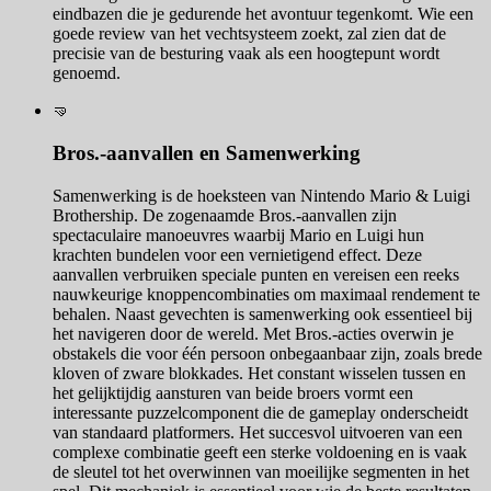
eindbazen die je gedurende het avontuur tegenkomt. Wie een
goede review van het vechtsysteem zoekt, zal zien dat de
precisie van de besturing vaak als een hoogtepunt wordt
genoemd.
🤜
Bros.-aanvallen en Samenwerking
Samenwerking is de hoeksteen van Nintendo Mario & Luigi
Brothership. De zogenaamde Bros.-aanvallen zijn
spectaculaire manoeuvres waarbij Mario en Luigi hun
krachten bundelen voor een vernietigend effect. Deze
aanvallen verbruiken speciale punten en vereisen een reeks
nauwkeurige knoppencombinaties om maximaal rendement te
behalen. Naast gevechten is samenwerking ook essentieel bij
het navigeren door de wereld. Met Bros.-acties overwin je
obstakels die voor één persoon onbegaanbaar zijn, zoals brede
kloven of zware blokkades. Het constant wisselen tussen en
het gelijktijdig aansturen van beide broers vormt een
interessante puzzelcomponent die de gameplay onderscheidt
van standaard platformers. Het succesvol uitvoeren van een
complexe combinatie geeft een sterke voldoening en is vaak
de sleutel tot het overwinnen van moeilijke segmenten in het