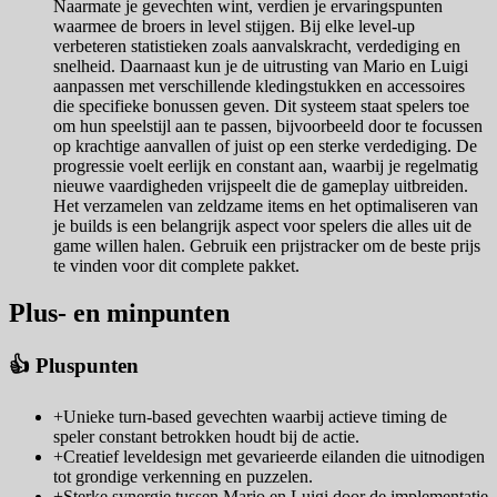
Naarmate je gevechten wint, verdien je ervaringspunten
waarmee de broers in level stijgen. Bij elke level-up
verbeteren statistieken zoals aanvalskracht, verdediging en
snelheid. Daarnaast kun je de uitrusting van Mario en Luigi
aanpassen met verschillende kledingstukken en accessoires
die specifieke bonussen geven. Dit systeem staat spelers toe
om hun speelstijl aan te passen, bijvoorbeeld door te focussen
op krachtige aanvallen of juist op een sterke verdediging. De
progressie voelt eerlijk en constant aan, waarbij je regelmatig
nieuwe vaardigheden vrijspeelt die de gameplay uitbreiden.
Het verzamelen van zeldzame items en het optimaliseren van
je builds is een belangrijk aspect voor spelers die alles uit de
game willen halen. Gebruik een prijstracker om de beste prijs
te vinden voor dit complete pakket.
Plus- en minpunten
👍 Pluspunten
+
Unieke turn-based gevechten waarbij actieve timing de
speler constant betrokken houdt bij de actie.
+
Creatief leveldesign met gevarieerde eilanden die uitnodigen
tot grondige verkenning en puzzelen.
+
Sterke synergie tussen Mario en Luigi door de implementatie