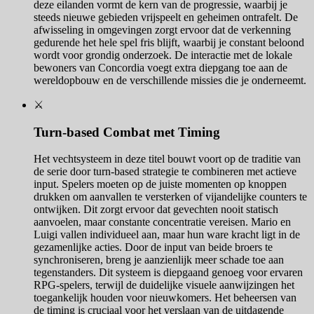
deze eilanden vormt de kern van de progressie, waarbij je
steeds nieuwe gebieden vrijspeelt en geheimen ontrafelt. De
afwisseling in omgevingen zorgt ervoor dat de verkenning
gedurende het hele spel fris blijft, waarbij je constant beloond
wordt voor grondig onderzoek. De interactie met de lokale
bewoners van Concordia voegt extra diepgang toe aan de
wereldopbouw en de verschillende missies die je onderneemt.
⚔️
Turn-based Combat met Timing
Het vechtsysteem in deze titel bouwt voort op de traditie van
de serie door turn-based strategie te combineren met actieve
input. Spelers moeten op de juiste momenten op knoppen
drukken om aanvallen te versterken of vijandelijke counters te
ontwijken. Dit zorgt ervoor dat gevechten nooit statisch
aanvoelen, maar constante concentratie vereisen. Mario en
Luigi vallen individueel aan, maar hun ware kracht ligt in de
gezamenlijke acties. Door de input van beide broers te
synchroniseren, breng je aanzienlijk meer schade toe aan
tegenstanders. Dit systeem is diepgaand genoeg voor ervaren
RPG-spelers, terwijl de duidelijke visuele aanwijzingen het
toegankelijk houden voor nieuwkomers. Het beheersen van
de timing is cruciaal voor het verslaan van de uitdagende