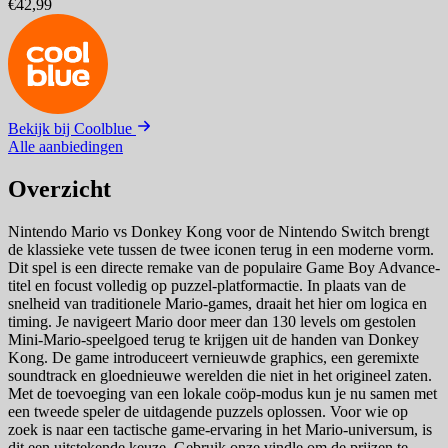
€42,99
Bekijk bij Coolblue
Alle aanbiedingen
Overzicht
Nintendo Mario vs Donkey Kong voor de Nintendo Switch brengt
de klassieke vete tussen de twee iconen terug in een moderne vorm.
Dit spel is een directe remake van de populaire Game Boy Advance-
titel en focust volledig op puzzel-platformactie. In plaats van de
snelheid van traditionele Mario-games, draait het hier om logica en
timing. Je navigeert Mario door meer dan 130 levels om gestolen
Mini-Mario-speelgoed terug te krijgen uit de handen van Donkey
Kong. De game introduceert vernieuwde graphics, een geremixte
soundtrack en gloednieuwe werelden die niet in het origineel zaten.
Met de toevoeging van een lokale coöp-modus kun je nu samen met
een tweede speler de uitdagende puzzels oplossen. Voor wie op
zoek is naar een tactische game-ervaring in het Mario-universum, is
dit een uitstekende keuze. Gebruik onze vindle om de prijzen te