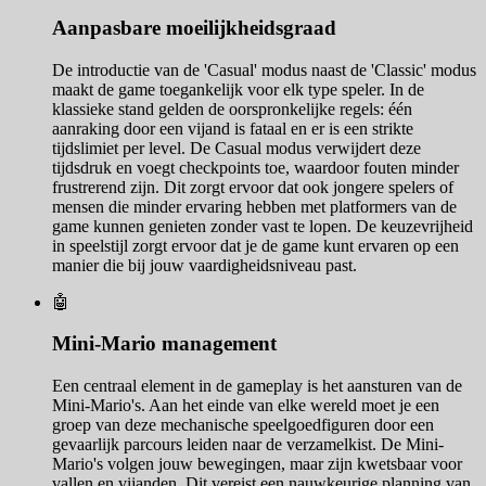
Aanpasbare moeilijkheidsgraad
De introductie van de 'Casual' modus naast de 'Classic' modus
maakt de game toegankelijk voor elk type speler. In de
klassieke stand gelden de oorspronkelijke regels: één
aanraking door een vijand is fataal en er is een strikte
tijdslimiet per level. De Casual modus verwijdert deze
tijdsdruk en voegt checkpoints toe, waardoor fouten minder
frustrerend zijn. Dit zorgt ervoor dat ook jongere spelers of
mensen die minder ervaring hebben met platformers van de
game kunnen genieten zonder vast te lopen. De keuzevrijheid
in speelstijl zorgt ervoor dat je de game kunt ervaren op een
manier die bij jouw vaardigheidsniveau past.
🤖
Mini-Mario management
Een centraal element in de gameplay is het aansturen van de
Mini-Mario's. Aan het einde van elke wereld moet je een
groep van deze mechanische speelgoedfiguren door een
gevaarlijk parcours leiden naar de verzamelkist. De Mini-
Mario's volgen jouw bewegingen, maar zijn kwetsbaar voor
vallen en vijanden. Dit vereist een nauwkeurige planning van