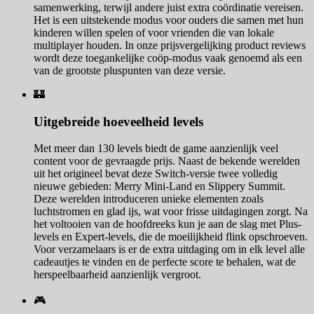
samenwerking, terwijl andere juist extra coördinatie vereisen.
Het is een uitstekende modus voor ouders die samen met hun
kinderen willen spelen of voor vrienden die van lokale
multiplayer houden. In onze prijsvergelijking product reviews
wordt deze toegankelijke coöp-modus vaak genoemd als een
van de grootste pluspunten van deze versie.
🏰
Uitgebreide hoeveelheid levels
Met meer dan 130 levels biedt de game aanzienlijk veel
content voor de gevraagde prijs. Naast de bekende werelden
uit het origineel bevat deze Switch-versie twee volledig
nieuwe gebieden: Merry Mini-Land en Slippery Summit.
Deze werelden introduceren unieke elementen zoals
luchtstromen en glad ijs, wat voor frisse uitdagingen zorgt. Na
het voltooien van de hoofdreeks kun je aan de slag met Plus-
levels en Expert-levels, die de moeilijkheid flink opschroeven.
Voor verzamelaars is er de extra uitdaging om in elk level alle
cadeautjes te vinden en de perfecte score te behalen, wat de
herspeelbaarheid aanzienlijk vergroot.
🎮