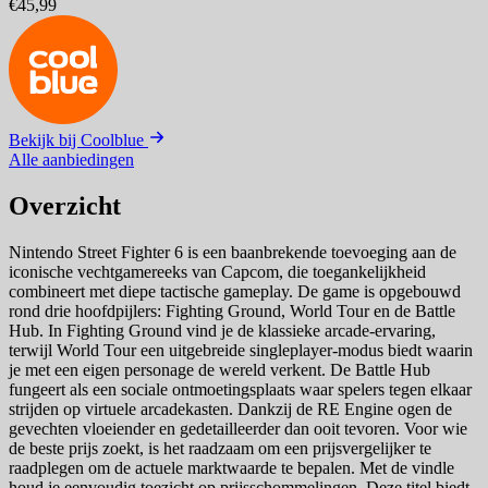
€45,99
Bekijk bij Coolblue
Alle aanbiedingen
Overzicht
Nintendo Street Fighter 6 is een baanbrekende toevoeging aan de
iconische vechtgamereeks van Capcom, die toegankelijkheid
combineert met diepe tactische gameplay. De game is opgebouwd
rond drie hoofdpijlers: Fighting Ground, World Tour en de Battle
Hub. In Fighting Ground vind je de klassieke arcade-ervaring,
terwijl World Tour een uitgebreide singleplayer-modus biedt waarin
je met een eigen personage de wereld verkent. De Battle Hub
fungeert als een sociale ontmoetingsplaats waar spelers tegen elkaar
strijden op virtuele arcadekasten. Dankzij de RE Engine ogen de
gevechten vloeiender en gedetailleerder dan ooit tevoren. Voor wie
de beste prijs zoekt, is het raadzaam om een prijsvergelijker te
raadplegen om de actuele marktwaarde te bepalen. Met de vindle
houd je eenvoudig toezicht op prijsschommelingen. Deze titel biedt