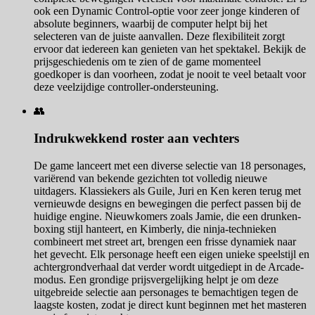
ook een Dynamic Control-optie voor zeer jonge kinderen of
absolute beginners, waarbij de computer helpt bij het
selecteren van de juiste aanvallen. Deze flexibiliteit zorgt
ervoor dat iedereen kan genieten van het spektakel. Bekijk de
prijsgeschiedenis om te zien of de game momenteel
goedkoper is dan voorheen, zodat je nooit te veel betaalt voor
deze veelzijdige controller-ondersteuning.
👥
Indrukwekkend roster aan vechters
De game lanceert met een diverse selectie van 18 personages,
variërend van bekende gezichten tot volledig nieuwe
uitdagers. Klassiekers als Guile, Juri en Ken keren terug met
vernieuwde designs en bewegingen die perfect passen bij de
huidige engine. Nieuwkomers zoals Jamie, die een drunken-
boxing stijl hanteert, en Kimberly, die ninja-technieken
combineert met street art, brengen een frisse dynamiek naar
het gevecht. Elk personage heeft een eigen unieke speelstijl en
achtergrondverhaal dat verder wordt uitgediept in de Arcade-
modus. Een grondige prijsvergelijking helpt je om deze
uitgebreide selectie aan personages te bemachtigen tegen de
laagste kosten, zodat je direct kunt beginnen met het masteren