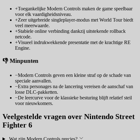
+
Toegankelijke Modern Controls maken de game speelbaar
voor elk vaardigheidsniveau.
+
Zeer uitgebreide singleplayer-modus met World Tour biedt
veel meerwaarde.
+
Stabiele online verbinding dankzij uitstekende rollback
netcode.
+
Visueel indrukwekkende presentatie met de krachtige RE
Engine.
👎 Minpunten
−
Modern Controls geven een kleine straf op de schade van
speciale aanvallen.
−
Extra personages na de lancering vereisen de aanschaf van
losse DLC-pakketten.
−
De leercurve voor de klassieke besturing blijft relatief steil
voor nieuwkomers.
Veelgestelde vragen over Nintendo Street
Fighter 6
Wat zijn Modern Controls precies?