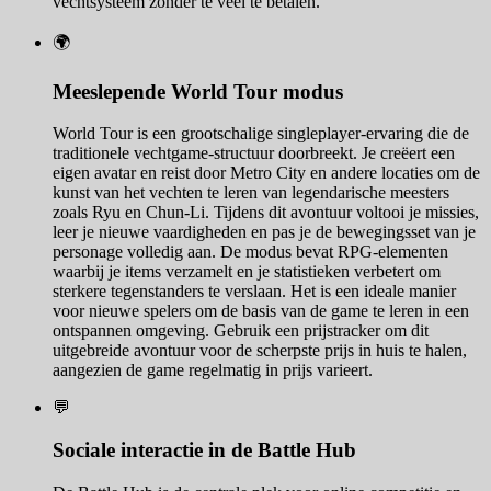
vechtsysteem zonder te veel te betalen.
🌍
Meeslepende World Tour modus
World Tour is een grootschalige singleplayer-ervaring die de
traditionele vechtgame-structuur doorbreekt. Je creëert een
eigen avatar en reist door Metro City en andere locaties om de
kunst van het vechten te leren van legendarische meesters
zoals Ryu en Chun-Li. Tijdens dit avontuur voltooi je missies,
leer je nieuwe vaardigheden en pas je de bewegingsset van je
personage volledig aan. De modus bevat RPG-elementen
waarbij je items verzamelt en je statistieken verbetert om
sterkere tegenstanders te verslaan. Het is een ideale manier
voor nieuwe spelers om de basis van de game te leren in een
ontspannen omgeving. Gebruik een prijstracker om dit
uitgebreide avontuur voor de scherpste prijs in huis te halen,
aangezien de game regelmatig in prijs varieert.
💬
Sociale interactie in de Battle Hub