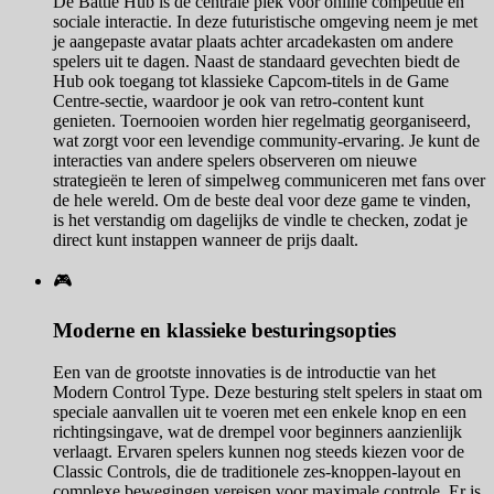
De Battle Hub is de centrale plek voor online competitie en
sociale interactie. In deze futuristische omgeving neem je met
je aangepaste avatar plaats achter arcadekasten om andere
spelers uit te dagen. Naast de standaard gevechten biedt de
Hub ook toegang tot klassieke Capcom-titels in de Game
Centre-sectie, waardoor je ook van retro-content kunt
genieten. Toernooien worden hier regelmatig georganiseerd,
wat zorgt voor een levendige community-ervaring. Je kunt de
interacties van andere spelers observeren om nieuwe
strategieën te leren of simpelweg communiceren met fans over
de hele wereld. Om de beste deal voor deze game te vinden,
is het verstandig om dagelijks de vindle te checken, zodat je
direct kunt instappen wanneer de prijs daalt.
🎮
Moderne en klassieke besturingsopties
Een van de grootste innovaties is de introductie van het
Modern Control Type. Deze besturing stelt spelers in staat om
speciale aanvallen uit te voeren met een enkele knop en een
richtingsingave, wat de drempel voor beginners aanzienlijk
verlaagt. Ervaren spelers kunnen nog steeds kiezen voor de
Classic Controls, die de traditionele zes-knoppen-layout en
complexe bewegingen vereisen voor maximale controle. Er is