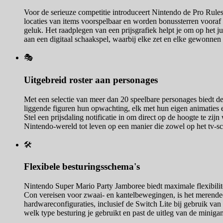
Voor de serieuze competitie introduceert Nintendo de Pro Rules, 
locaties van items voorspelbaar en worden bonussterren vooraf
geluk. Het raadplegen van een prijsgrafiek helpt je om op het j
aan een digitaal schaakspel, waarbij elke zet en elke gewonnen
🎭
Uitgebreid roster aan personages
Met een selectie van meer dan 20 speelbare personages biedt d
liggende figuren hun opwachting, elk met hun eigen animaties en
Stel een prijsdaling notificatie in om direct op de hoogte te z
Nintendo-wereld tot leven op een manier die zowel op het tv-
🛠️
Flexibele besturingsschema's
Nintendo Super Mario Party Jamboree biedt maximale flexibilit
Con vereisen voor zwaai- en kantelbewegingen, is het merendee
hardwareconfiguraties, inclusief de Switch Lite bij gebruik van
welk type besturing je gebruikt en past de uitleg van de minigam