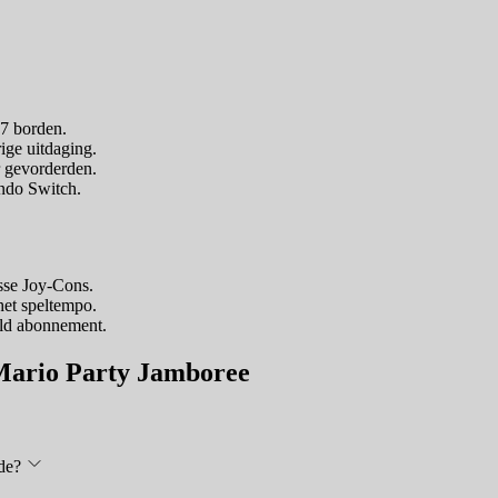
7 borden.
ige uitdaging.
r gevorderden.
endo Switch.
sse Joy-Cons.
het speltempo.
aald abonnement.
 Mario Party Jamboree
de?