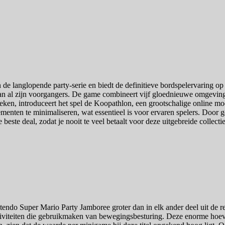
 de langlopende party-serie en biedt de definitieve bordspelervaring 
 dan al zijn voorgangers. De game combineert vijf gloednieuwe omgeving
oeken, introduceert het spel de Koopathlon, een grootschalige online mo
ementen te minimaliseren, wat essentieel is voor ervaren spelers. Door g
 beste deal, zodat je nooit te veel betaalt voor deze uitgebreide collecti
endo Super Mario Party Jamboree groter dan in elk ander deel uit de re
ctiviteiten die gebruikmaken van bewegingsbesturing. Deze enorme hoevee