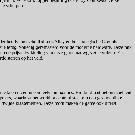
 Of je nu kiest voor knoppenbesturing of de Joy-Con zwaait, elke
 te scherpen.
nder het dynamische Roll-em-Alley en het strategische Goomba
tle terug, volledig geremasterd voor de moderne hardware. Deze mix
 om de prijsontwikkeling van deze game nauwgezet te volgen. Elk
de sterren op het veld.
 te laten racen in een reeks minigames. Hierbij draait het om snelheid
spelers, waarin samenwerking centraal staat om een gezamenlijke
wereldwijde klassementen. Deze modi maken de game ook uiterst
.