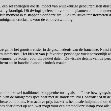
een set spelregels die de impact van willekeurige gebeurtenissen drasti
 aangekondigd. Dit dwingt spelers om vooruit te plannen en hun muntenv
uiste moment in te stappen voor deze titel. De Pro Rules transformeren d
 minigame cruciaal is voor de eindoverwinning.
eze game het grootste roster in de geschiedenis van de franchise. Naas
 interacties. Het kiezen van je favoriete personage voelt persoonlijk a
ijn wanneer de kosten voor dit pakket dalen. De visuele details van de 
scherm als in handheld-modus indruk maakt.
eit door zowel traditionele knoppenbesturing als intuïtieve bewegings
l van de minigames speelbaar met de standaard Pro Controller of in de
 losse controllers. Een actieve prijs tracker is het ideale hulpmiddel 
es daar direct op aan, wat zorgt voor een drempelloze instap voor alle 