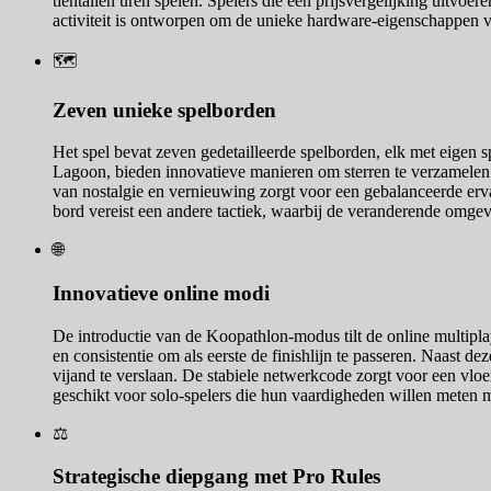
tientallen uren spelen. Spelers die een prijsvergelijking uitvoe
activiteit is ontworpen om de unieke hardware-eigenschappen va
🗺️
Zeven unieke spelborden
Het spel bevat zeven gedetailleerde spelborden, elk met eige
Lagoon, bieden innovatieve manieren om sterren te verzamelen
van nostalgie en vernieuwing zorgt voor een gebalanceerde erv
bord vereist een andere tactiek, waarbij de veranderende omgevi
🌐
Innovatieve online modi
De introductie van de Koopathlon-modus tilt de online multiplaye
en consistentie om als eerste de finishlijn te passeren. Naas
vijand te verslaan. De stabiele netwerkcode zorgt voor een vlo
geschikt voor solo-spelers die hun vaardigheden willen meten m
⚖️
Strategische diepgang met Pro Rules