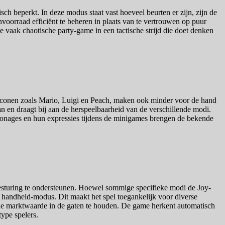
sch beperkt. In deze modus staat vast hoeveel beurten er zijn, zijn de
oorraad efficiënt te beheren in plaats van te vertrouwen op puur
e vaak chaotische party-game in een tactische strijd die doet denken
t iconen zoals Mario, Luigi en Peach, maken ook minder voor de hand
an en draagt bij aan de herspeelbaarheid van de verschillende modi.
personages en hun expressies tijdens de minigames brengen de bekende
besturing te ondersteunen. Hoewel sommige specifieke modi de Joy-
 handheld-modus. Dit maakt het spel toegankelijk voor diverse
om de marktwaarde in de gaten te houden. De game herkent automatisch
type spelers.