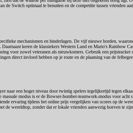
ren, zien dat de waarde per minigame bij deze titel ongekend hoog ligt.
n de Switch optimaal te benutten en de competitie tussen vrienden aan
n specifieke mechanismen en hinderlagen. De vijf nieuwe borden, waaro
. Daarnaast keren de klassiekers Western Land en Mario's Rainbow Cas
aring voor zowel veteranen als nieuwkomers. Gebruik een prijstracker
ngen direct invloed hebben op je route en de plaatsing van de felbegeer
r naar een hoger niveau door twintig spelers tegelijkertijd tegen elkaar
t deze massale modus is er de Bowser-bomber-teamwork-modus voor acht 
eiende ervaring tijdens het online prijs vergelijken van scores op de 
et de wereldtop, zonder dat er lokale vrienden aanwezig hoeven te zijn