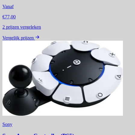
Vanaf
€77,00
2
prijzen vergeleken
Vergelijk prijzen
Sony