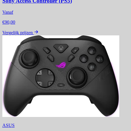
Sony Access Controller (PS5)
Vanaf
€90,00
Vergelijk prijzen
ASUS