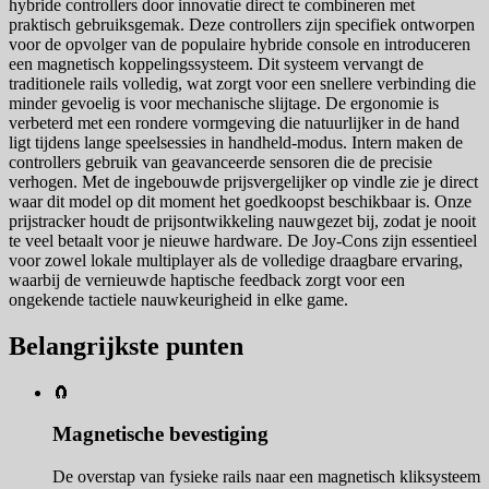
hybride controllers door innovatie direct te combineren met
praktisch gebruiksgemak. Deze controllers zijn specifiek ontworpen
voor de opvolger van de populaire hybride console en introduceren
een magnetisch koppelingssysteem. Dit systeem vervangt de
traditionele rails volledig, wat zorgt voor een snellere verbinding die
minder gevoelig is voor mechanische slijtage. De ergonomie is
verbeterd met een rondere vormgeving die natuurlijker in de hand
ligt tijdens lange speelsessies in handheld-modus. Intern maken de
controllers gebruik van geavanceerde sensoren die de precisie
verhogen. Met de ingebouwde prijsvergelijker op vindle zie je direct
waar dit model op dit moment het goedkoopst beschikbaar is. Onze
prijstracker houdt de prijsontwikkeling nauwgezet bij, zodat je nooit
te veel betaalt voor je nieuwe hardware. De Joy-Cons zijn essentieel
voor zowel lokale multiplayer als de volledige draagbare ervaring,
waarbij de vernieuwde haptische feedback zorgt voor een
ongekende tactiele nauwkeurigheid in elke game.
Belangrijkste punten
🧲
Magnetische bevestiging
De overstap van fysieke rails naar een magnetisch kliksysteem