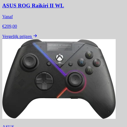
ASUS ROG Raikiri II WL
Vanaf
€209,00
Vergelijk prijzen
ASUS