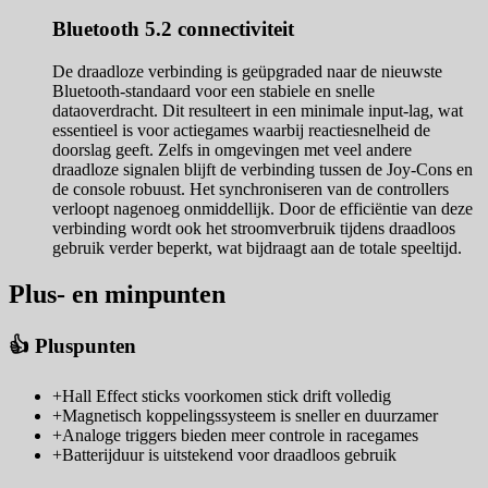
Bluetooth 5.2 connectiviteit
De draadloze verbinding is geüpgraded naar de nieuwste
Bluetooth-standaard voor een stabiele en snelle
dataoverdracht. Dit resulteert in een minimale input-lag, wat
essentieel is voor actiegames waarbij reactiesnelheid de
doorslag geeft. Zelfs in omgevingen met veel andere
draadloze signalen blijft de verbinding tussen de Joy-Cons en
de console robuust. Het synchroniseren van de controllers
verloopt nagenoeg onmiddellijk. Door de efficiëntie van deze
verbinding wordt ook het stroomverbruik tijdens draadloos
gebruik verder beperkt, wat bijdraagt aan de totale speeltijd.
Plus- en minpunten
👍 Pluspunten
+
Hall Effect sticks voorkomen stick drift volledig
+
Magnetisch koppelingssysteem is sneller en duurzamer
+
Analoge triggers bieden meer controle in racegames
+
Batterijduur is uitstekend voor draadloos gebruik