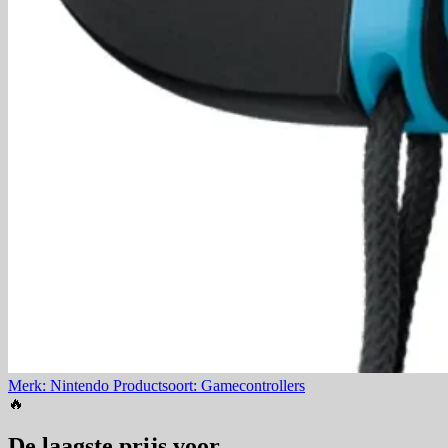
Merk: Nintendo
Productsoort: Gamecontrollers
🔥
De laagste prijs voor