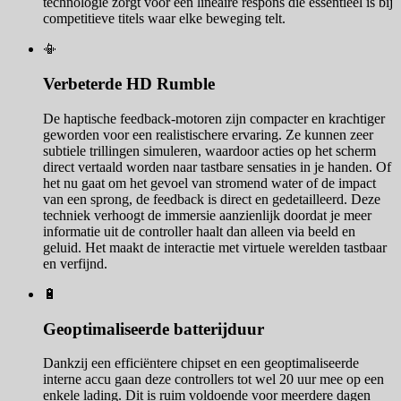
technologie zorgt voor een lineaire respons die essentieel is bij
competitieve titels waar elke beweging telt.
📳
Verbeterde HD Rumble
De haptische feedback-motoren zijn compacter en krachtiger
geworden voor een realistischere ervaring. Ze kunnen zeer
subtiele trillingen simuleren, waardoor acties op het scherm
direct vertaald worden naar tastbare sensaties in je handen. Of
het nu gaat om het gevoel van stromend water of de impact
van een sprong, de feedback is direct en gedetailleerd. Deze
techniek verhoogt de immersie aanzienlijk doordat je meer
informatie uit de controller haalt dan alleen via beeld en
geluid. Het maakt de interactie met virtuele werelden tastbaar
en verfijnd.
🔋
Geoptimaliseerde batterijduur
Dankzij een efficiëntere chipset en een geoptimaliseerde
interne accu gaan deze controllers tot wel 20 uur mee op een
enkele lading. Dit is ruim voldoende voor meerdere dagen