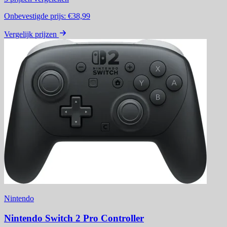
Onbevestigde prijs:
€38,99
Vergelijk prijzen
Nintendo
Nintendo Switch 2 Pro Controller