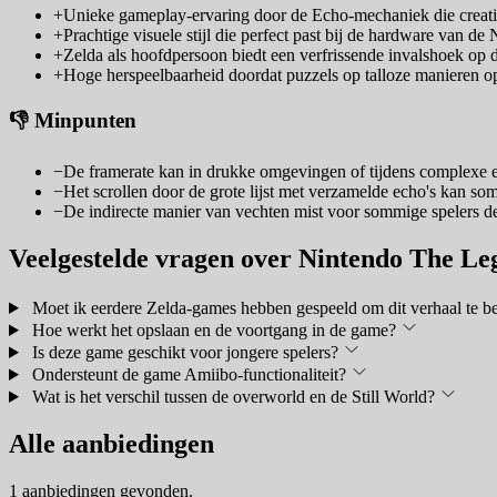
+
Unieke gameplay-ervaring door de Echo-mechaniek die creativ
+
Prachtige visuele stijl die perfect past bij de hardware van de
+
Zelda als hoofdpersoon biedt een verfrissende invalshoek op 
+
Hoge herspeelbaarheid doordat puzzels op talloze manieren 
👎 Minpunten
−
De framerate kan in drukke omgevingen of tijdens complexe ef
−
Het scrollen door de grote lijst met verzamelde echo's kan so
−
De indirecte manier van vechten mist voor sommige spelers d
Veelgestelde vragen over Nintendo The Le
Moet ik eerdere Zelda-games hebben gespeeld om dit verhaal te b
Hoe werkt het opslaan en de voortgang in de game?
Is deze game geschikt voor jongere spelers?
Ondersteunt de game Amiibo-functionaliteit?
Wat is het verschil tussen de overworld en de Still World?
Alle aanbiedingen
1 aanbiedingen gevonden.