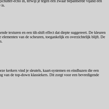
schutter-echo in, terwijl je tegen een zwaar bepantserde vijand een
 is.
de texturen en een tilt-shift effect dat diepte suggereert. De kleuren
e elementen van de scheuren, toegankelijk en overzichtelijk blijft. De
n.
eze kerkers vind je sleutels, kaart-systemen en eindbazen die een
gang van de top-down klassiekers. Dit zorgt voor een bevredigende