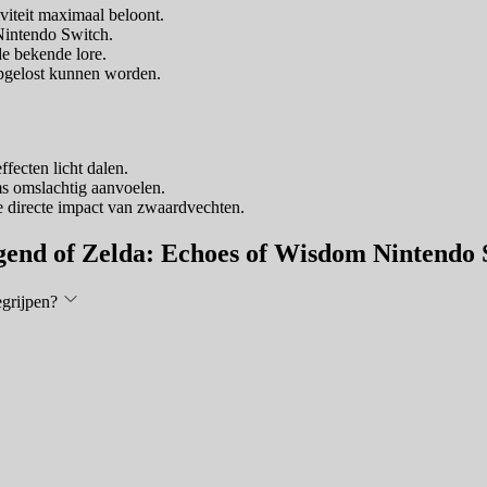
iteit maximaal beloont.
 Nintendo Switch.
de bekende lore.
opgelost kunnen worden.
fecten licht dalen.
ms omslachtig aanvoelen.
e directe impact van zwaardvechten.
gend of Zelda: Echoes of Wisdom Nintendo 
egrijpen?