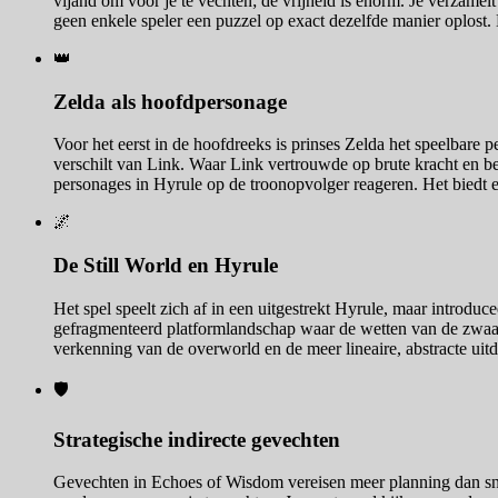
vijand om voor je te vechten; de vrijheid is enorm. Je verzame
geen enkele speler een puzzel op exact dezelfde manier oplost.
👑
Zelda als hoofdpersonage
Voor het eerst in de hoofdreeks is prinses Zelda het speelbare 
verschilt van Link. Waar Link vertrouwde op brute kracht en be
personages in Hyrule op de troonopvolger reageren. Het biedt e
🌌
De Still World en Hyrule
Het spel speelt zich af in een uitgestrekt Hyrule, maar introduce
gefragmenteerd platformlandschap waar de wetten van de zwaarte
verkenning van de overworld en de meer lineaire, abstracte ui
🛡️
Strategische indirecte gevechten
Gevechten in Echoes of Wisdom vereisen meer planning dan snell