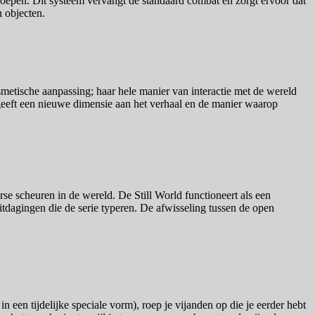
roepen. Dit systeem vervangt de standaard combat en zorgt ervoor dat
 objecten.
osmetische aanpassing; haar hele manier van interactie met de wereld
 geeft een nieuwe dimensie aan het verhaal en de manier waarop
arse scheuren in de wereld. De Still World functioneert als een
tdagingen die de serie typeren. De afwisseling tussen de open
een tijdelijke speciale vorm), roep je vijanden op die je eerder hebt