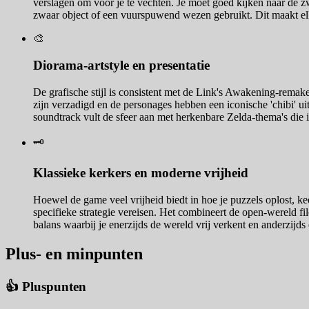
verslagen om voor je te vechten. Je moet goed kijken naar de zw
zwaar object of een vuurspuwend wezen gebruikt. Dit maakt elk 
🎨
Diorama-artstyle en presentatie
De grafische stijl is consistent met de Link's Awakening-remake
zijn verzadigd en de personages hebben een iconische 'chibi' uit
soundtrack vult de sfeer aan met herkenbare Zelda-thema's die i
🗝️
Klassieke kerkers en moderne vrijheid
Hoewel de game veel vrijheid biedt in hoe je puzzels oplost, ke
specifieke strategie vereisen. Het combineert de open-wereld fi
balans waarbij je enerzijds de wereld vrij verkent en anderzij
Plus- en minpunten
👍 Pluspunten