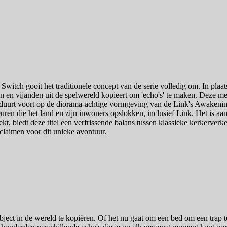
ch gooit het traditionele concept van de serie volledig om. In plaats
n en vijanden uit de spelwereld kopieert om 'echo's' te maken. Deze me
borduurt voort op de diorama-achtige vormgeving van de Link's Awakeni
ren die het land en zijn inwoners opslokken, inclusief Link. Het is aa
kt, biedt deze titel een verfrissende balans tussen klassieke kerkerverk
e claimen voor dit unieke avontuur.
bject in de wereld te kopiëren. Of het nu gaat om een bed om een trap 