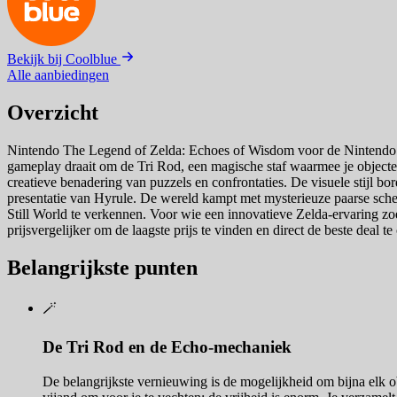
Bekijk bij Coolblue
Alle aanbiedingen
Overzicht
Nintendo The Legend of Zelda: Echoes of Wisdom voor de Nintendo Swit
gameplay draait om de Tri Rod, een magische staf waarmee je objecte
creatieve benadering van puzzels en confrontaties. De visuele stijl 
presentatie van Hyrule. De wereld kampt met mysterieuze paarse scheu
Still World te verkennen. Voor wie een innovatieve Zelda-ervaring zoe
prijsvergelijker om de laagste prijs te vinden en direct de beste deal t
Belangrijkste punten
🪄
De Tri Rod en de Echo-mechaniek
De belangrijkste vernieuwing is de mogelijkheid om bijna elk o