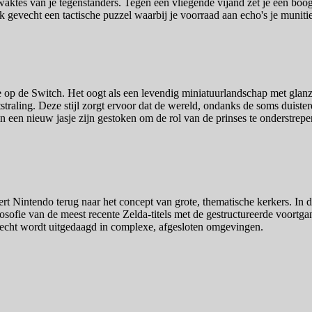
aktes van je tegenstanders. Tegen een vliegende vijand zet je een boog
gevecht een tactische puzzel waarbij je voorraad aan echo's je munitie
 op de Switch. Het oogt als een levendig miniatuurlandschap met glanzen
straling. Deze stijl zorgt ervoor dat de wereld, ondanks de soms duister
n een nieuw jasje zijn gestoken om de rol van de prinses te onderstrepe
ert Nintendo terug naar het concept van grote, thematische kerkers. In d
losofie van de meest recente Zelda-titels met de gestructureerde voort
ds echt wordt uitgedaagd in complexe, afgesloten omgevingen.