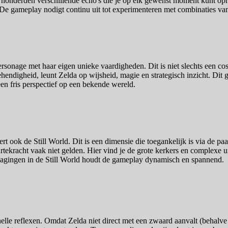
lt honderden verschillende echo's die je op elk gewenst moment kunt op
 De gameplay nodigt continu uit tot experimenteren met combinaties van
personage met haar eigen unieke vaardigheden. Dit is niet slechts een c
hendigheid, leunt Zelda op wijsheid, magie en strategisch inzicht. Dit
en fris perspectief op een bekende wereld.
ert ook de Still World. Dit is een dimensie die toegankelijk is via de pa
kracht vaak niet gelden. Hier vind je de grote kerkers en complexe ui
tdagingen in de Still World houdt de gameplay dynamisch en spannend.
e reflexen. Omdat Zelda niet direct met een zwaard aanvalt (behalve in 