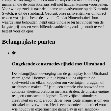
manieren die de ontwikkelaars zelf niet hadden kunnen voorspellen.
Voor wie op zoek is naar de ultieme actie-adventure op de Nintendo
Switch, is dit de standaard. Gebruik onze prijsvergelijker om direct
te zien waar je de beste deal vindt. Omdat Nintendo-titels hun
waarde lang behouden, helpt onze vindle je bij het vinden van de
laagste prijs tussen verschillende aanbieders, zodat je nooit te veel
betaalt voor dit epos.
Belangrijkste punten
🛠️
Ongekende constructievrijheid met Ultrahand
De belangrijkste toevoeging aan de gameplay is de Ultrahand-
vaardigheid. Hiermee kun je bijna elk los object in de
spelwereld aan elkaar koppelen om voertuigen, bruggen of
machines te maken. Of je nu een simpele vlot bouwt of een
complex vliegend platform met laserstralen, de physics-engine
reageert consistent en logisch. Deze vrijheid stimuleert
creativiteit en zorgt ervoor dat er geen 'foute' manier is om een
obstakel te overwinnen. Het is een essentieel onderdeel voor
wie houdt van experimentele gameplay in een sandbox-