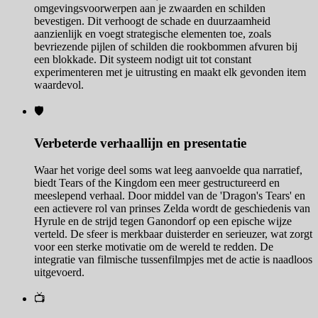
omgevingsvoorwerpen aan je zwaarden en schilden
bevestigen. Dit verhoogt de schade en duurzaamheid
aanzienlijk en voegt strategische elementen toe, zoals
bevriezende pijlen of schilden die rookbommen afvuren bij
een blokkade. Dit systeem nodigt uit tot constant
experimenteren met je uitrusting en maakt elk gevonden item
waardevol.
🛡️
Verbeterde verhaallijn en presentatie
Waar het vorige deel soms wat leeg aanvoelde qua narratief,
biedt Tears of the Kingdom een meer gestructureerd en
meeslepend verhaal. Door middel van de 'Dragon's Tears' en
een actievere rol van prinses Zelda wordt de geschiedenis van
Hyrule en de strijd tegen Ganondorf op een epische wijze
verteld. De sfeer is merkbaar duisterder en serieuzer, wat zorgt
voor een sterke motivatie om de wereld te redden. De
integratie van filmische tussenfilmpjes met de actie is naadloos
uitgevoerd.
📺