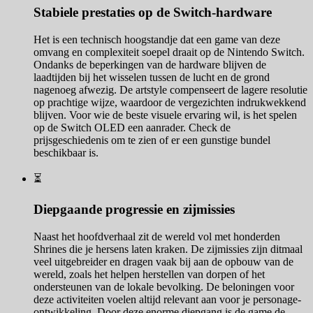
Stabiele prestaties op de Switch-hardware
Het is een technisch hoogstandje dat een game van deze
omvang en complexiteit soepel draait op de Nintendo Switch.
Ondanks de beperkingen van de hardware blijven de
laadtijden bij het wisselen tussen de lucht en de grond
nagenoeg afwezig. De artstyle compenseert de lagere resolutie
op prachtige wijze, waardoor de vergezichten indrukwekkend
blijven. Voor wie de beste visuele ervaring wil, is het spelen
op de Switch OLED een aanrader. Check de
prijsgeschiedenis om te zien of er een gunstige bundel
beschikbaar is.
⏳
Diepgaande progressie en zijmissies
Naast het hoofdverhaal zit de wereld vol met honderden
Shrines die je hersens laten kraken. De zijmissies zijn ditmaal
veel uitgebreider en dragen vaak bij aan de opbouw van de
wereld, zoals het helpen herstellen van dorpen of het
ondersteunen van de lokale bevolking. De beloningen voor
deze activiteiten voelen altijd relevant aan voor je personage-
ontwikkeling. Door deze enorme diepgang is de game de