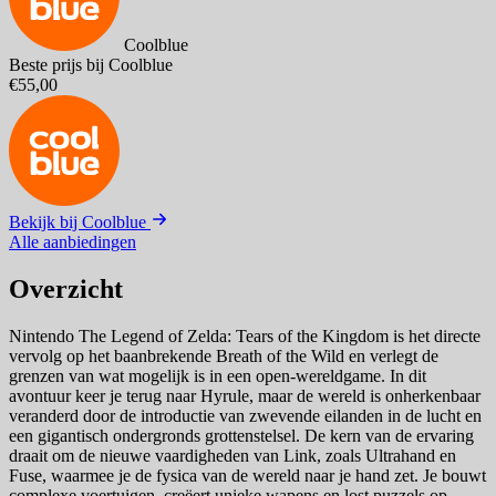
Coolblue
Beste prijs bij Coolblue
€55,00
Bekijk bij Coolblue
Alle aanbiedingen
Overzicht
Nintendo The Legend of Zelda: Tears of the Kingdom is het directe
vervolg op het baanbrekende Breath of the Wild en verlegt de
grenzen van wat mogelijk is in een open-wereldgame. In dit
avontuur keer je terug naar Hyrule, maar de wereld is onherkenbaar
veranderd door de introductie van zwevende eilanden in de lucht en
een gigantisch ondergronds grottenstelsel. De kern van de ervaring
draait om de nieuwe vaardigheden van Link, zoals Ultrahand en
Fuse, waarmee je de fysica van de wereld naar je hand zet. Je bouwt
complexe voertuigen, creëert unieke wapens en lost puzzels op